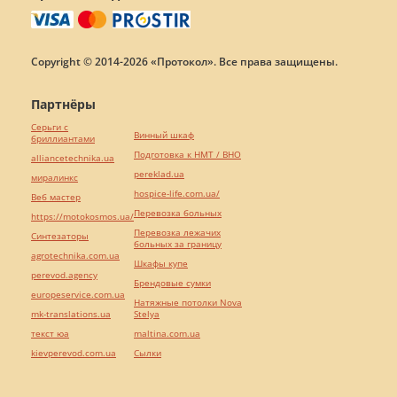
Copyright © 2014-2026 «Протокол». Все права защищены.
Партнёры
Серьги с
Винный шкаф
бриллиантами
Подготовка к НМТ / ВНО
alliancetechnika.ua
pereklad.ua
миралинкс
hospice-life.com.ua/
Веб мастер
Перевозка больных
https://motokosmos.ua/
Перевозка лежачих
Синтезаторы
больных за границу
agrotechnika.com.ua
Шкафы купе
perevod.agency
Брендовые сумки
europeservice.com.ua
Натяжные потолки Nova
mk-translations.ua
Stelya
текст юа
maltina.com.ua
kievperevod.com.ua
Cылки