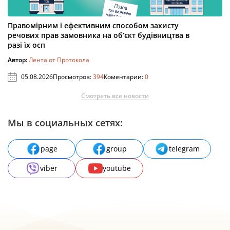
Правомірним і ефективним способом захисту
речових прав замовника на об’єкт будівництва в
разі їх осп
Автор:
Лента от Протокола
05.08.2026
Просмотров:
394
Коментарии:
0
Смотреть все новости
Мы в социальных сетях:
page
group
telegram
viber
youtube