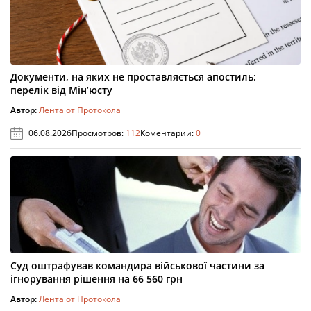
Документи, на яких не проставляється апостиль:
перелік від Мін’юсту
Автор:
Лента от Протокола
06.08.2026
Просмотров:
112
Коментарии:
0
Суд оштрафував командира військової частини за
ігнорування рішення на 66 560 грн
Автор:
Лента от Протокола