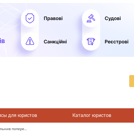
исы для юристов
Каталог юристов
ільнив попере...