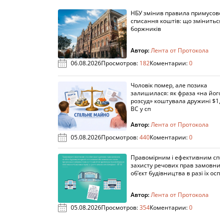
НБУ змінив правила примусов
списання коштів: що змінитьс
боржників
Автор:
Лента от Протокола
06.08.2026
Просмотров:
182
Коментарии:
0
Чоловік помер, але позика
залишилася: як фраза «на йог
розсуд» коштувала дружині $1,
ВС у сп
Автор:
Лента от Протокола
05.08.2026
Просмотров:
440
Коментарии:
0
Правомірним і ефективним с
захисту речових прав замовни
об’єкт будівництва в разі їх осп
Автор:
Лента от Протокола
05.08.2026
Просмотров:
354
Коментарии:
0