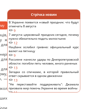
Стрічка новин
В Украине появится новый праздник: что будут
аму
отмечать 8 августа
9
ців,
7 августа: церковный праздник сегодня, почему
нужно обязательно подать милостыню
му ж
12
 для
Нацбанк ослабил гривню: официальный курс
валют на пятницу
нері
9
 для
Россияне нанесли удары по Днепропетровской
области: погибли пять человек, много раненых
13
 для
Загадка со спичками, в которой правильный
рму,
ответ скрывается в одном движении
», —
13
"Не переставайте поддерживать": Джамала
зкол
призвала мир помочь Украине во время войны
11
Прием "Мунджаро" может снизить риск
ьших
сердечных приступов, но есть нюанс, –
исследование
боди
11