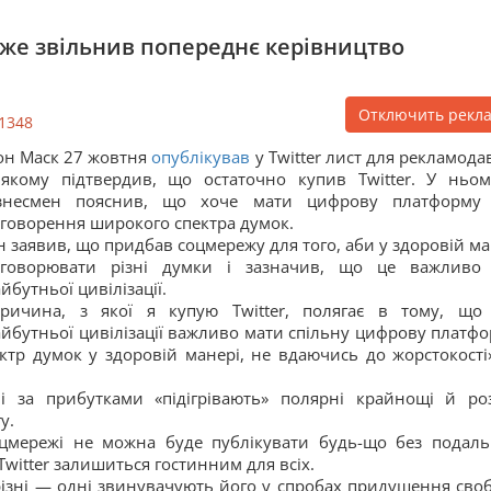
 вже звільнив попереднє керівництво
Отключить рекл
1348
он Маск 27 жовтня
опублікував
у Twitter лист для рекламодав
якому підтвердив, що остаточно купив Twitter. У ньо
ізнесмен пояснив, що хоче мати цифрову платформу
говорення широкого спектра думок.
н заявив, що придбав соцмережу для того, аби у здоровій ма
бговорювати різні думки і зазначив, що це важливо
йбутньої цивілізації.
ричина, з якої я купую Twitter, полягає в тому, що
йбутньої цивілізації важливо мати спільну цифрову платфо
тр думок у здоровій манері, не вдаючись до жорстокості
і за прибутками «підігрівають» полярні крайнощі й ро
у.
соцмережі не можна буде публікувати будь-що без подал
Twitter залишиться гостинним для всіх.
 різні — одні звинувачують його у спробах придушення сво