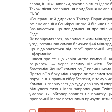
слова, інші ж навпаки, захоплюються ідеєю 
Також після завершення придбання компанії
CNBC.
«Генеральний директор Твіттер Параг Агр
офіс компанії у Сан-Франциско й більше не п
Зазначається, що повідомлення про звіль
Гаде.
Як повідомлялося, американський мільярдер І
угоді загальною сумою близько $44 мільярді
що відмовляється від своєї пропозиції ч
інформацію.
Ішлося про те, що керівництво компанії н
соцмережі — через велику кількість бот
багатомільйонної компенсації колишньому 
Претензії з боку мільярдера висувалися та
порушення правил кібербезпеки, в тому числ
Компанія звернулася до суду у зв’язку зі сп
Минулого тижня Маск запропонував Twitte
умовах, які обговорювалися на початку цьо
пропозиції Маска постановив призупинити с