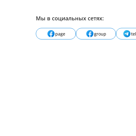
Мы в социальных сетях:
page
group
te