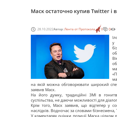
Маск остаточно купив Twitter і
0
28.10.2022
Автор:
Лента от Протокола
0
Іл
у 
б
об
Ві
о
ма
«П
ма
на якій можна обговорювати широкий спек
заявив Маск.
На його думку, традиційні ЗМІ в гонитв
суспільства, не даючи можливості для діалог
Крім того, Маск заявив, що відтепер у 
наслідків. Водночас за словами бізнесмена, 
У коментарях оцінки позиції Маска цілком