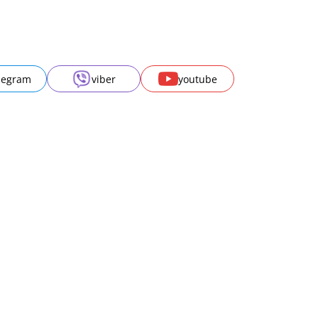
legram
viber
youtube