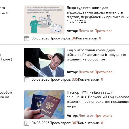
ого
Якщо суд встановив для
я для
відшкодування шкоди наявність
підстав, передбачених приписами ч
1 ст. 1172 Ц
Автор:
Лента от Протокола
06.08.2026
Просмотров:
36
Коментарии:
0
Суд оштрафував командира
о
військової частини за ігнорування
1 млн (
рішення на 66 560 грн
Автор:
Лента от Протокола
05.08.2026
Просмотров:
335
Коментарии:
0
пособом
Паспорт РФ як підстава для
ка на
звільнення: Верховний Суд скасува
рішення про поновлення посадовц
на ро
Автор:
Лента от Протокола
04.08.2026
Просмотров:
367
Коментарии:
0