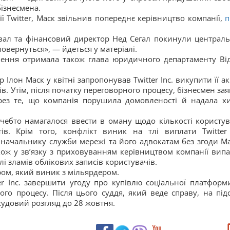
бізнесмена.
 Twitter, Маск звільнив попереднє керівництво компанії,
п
авал та фінансовий директор Нед Сегал покинули централ
овернуться», — йдеться у матеріалі.
нення отримала також глава юридичного департаменту Ві
лон Маск у квітні запропонував Twitter Inc. викупити її акц
в. Утім, після початку переговорного процесу, бізнесмен зая
ерез те, що компанія порушила домовленості й надала х
ачебто намагалося ввести в оману щодо кількості користув
ів. Крім того, конфлікт виник на тлі виплати Twitter 
начальнику служби мережі та його адвокатам без згоди Ма
кож у зв’язку з приховуванням керівництвом компанії випа
і зламів облікових записів користувачів.
ором, який виник з мільярдером.
r Inc. завершити угоду про купівлю соціальної платформ
го процесу. Після цього суддя, який веде справу, на підс
удовий розгляд до 28 жовтня.