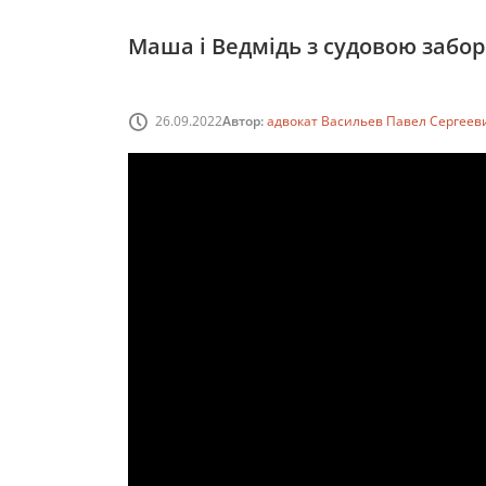
Маша і Ведмідь з судовою забор
26.09.2022
Автор:
адвокат Васильев Павел Сергеев