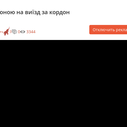
оною на виїзд за кордон
Отключить рекл
0
3344
ич
3