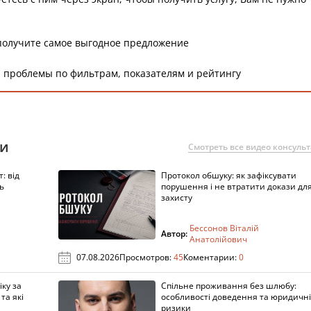
получите самое выгодное предложение
 проблемы по фильтрам, показателям и рейтингу
ии
Смотреть все видео консуль
: від
Протокол обшуку: як зафіксувати
ь
порушення і не втратити докази дл
захисту
Бессонов Віталій
Автор:
Анатолійович
07.08.2026
Просмотров:
45
Коментарии:
0
ку за
Спільне проживання без шлюбу:
та які
особливості доведення та юридичні
ризики