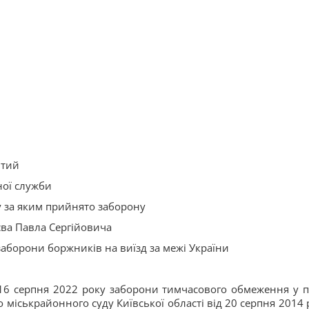
итий
ної служби
у за яким прийнято заборону
єва Павла Сергійовича
заборони боржників на виїзд за межі України
і 16 серпня 2022 року заборони тимчасового обмеження у п
о міськрайонного суду Київської області від 20 серпня 2014 