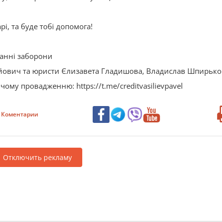
і, та буде тобі допомога!
анні заборони
гійович та юристи Єлизавета Гладишова, Владислав Шпирько
ому провадженню: https://t.me/creditvasilievpavel
Коментарии
Отключить рекламу