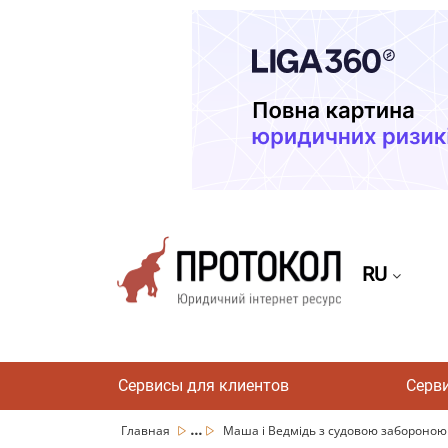
RU
Сервисы для клиентов
Серв
...
Главная
Маша і Ведмідь з судовою забороною н