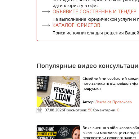
идти к юристу в офис
ОБЪЯВИТЕ СОБСТВЕННЫЙ ТЕНДЕР
На выполнение юридической услуги и 
КАТАЛОГ ЮРИСТОВ
Поиск исполнителя для решения Вашей
Популярные видео консультац
Сімейний чи особистий кредит
чого залежить відповідальніст
подружжя
Автор:
Лента от Протокола
07.08.2026
Просмотров:
50
Коментарии:
0
Виключення з військового облі
віком: чи можливо це сьогодні 
перспективи судового захист