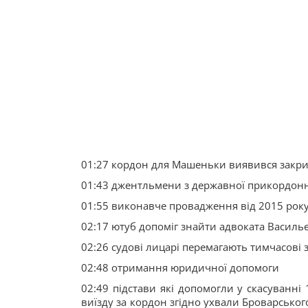
01:27 кордон для Машеньки виявився закр
01:43 джентльмени з державної прикордон
01:55 виконавче провадження від 2015 рок
02:17 ютуб допоміг знайти адвоката Василь
02:26 судові лицарі перемагають тимчасові 
02:48 отримання юридичної допомоги
02:49 підстави які допомогли у скасуванн
виїзду за кордон згідно ухвали Броварськог