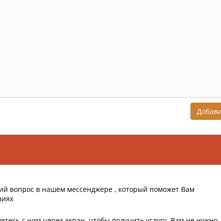
Добав
ий вопрос в нашем мессенджере , который поможет Вам
виях
етесь с ним через экран, чтобы получить услугу, Вам не нужно