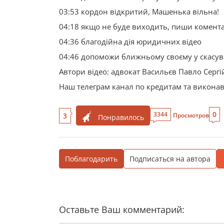
03:53 кордон відкритий, Машенька вільна!
04:18 якщо не буде виходить, пиши коментар
04:36 благодійна дія юридичних відео
04:46 допоможи ближньому своєму у скасув
Автори відео: адвокат Васильєв Павло Сер
Наш телеграм канал по кредитам та виконавч
0
3344
3
Просмотров
Понравилось
Поблагодарить
Подписаться на автора
Оставьте Ваш комментарий: