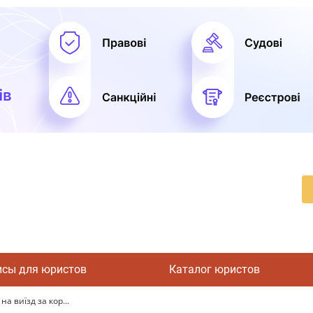
исы для юристов
Каталог юристов
а виїзд за кор...