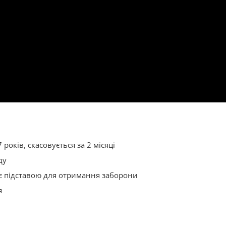
років, скасовується за 2 місяці
ду
 є підставою для отримання заборони
я