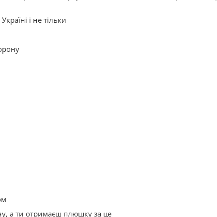
Україні і не тільки
орону
ом
ну, а ти отримаєш плюшку за це