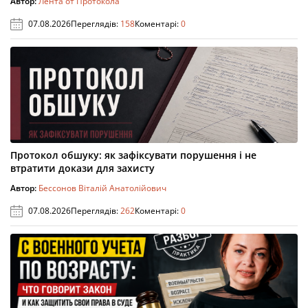
Автор:
Лента от Протокола
07.08.2026
Переглядів:
158
Коментарі:
0
Протокол обшуку: як зафіксувати порушення і не
втратити докази для захисту
Автор:
Бессонов Віталій Анатолійович
07.08.2026
Переглядів:
262
Коментарі:
0