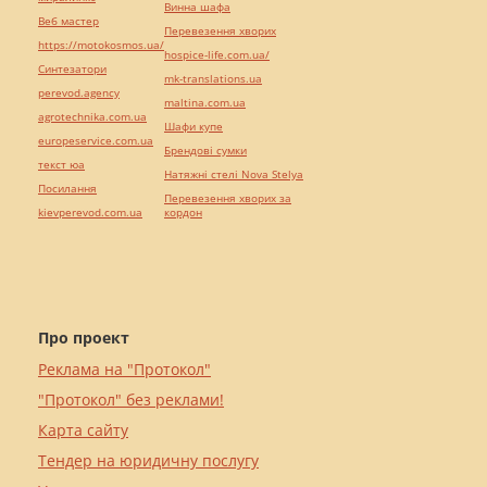
Винна шафа
Веб мастер
Перевезення хворих
https://motokosmos.ua/
hospice-life.com.ua/
Синтезатори
mk-translations.ua
perevod.agency
maltina.com.ua
agrotechnika.com.ua
Шафи купе
europeservice.com.ua
Брендові сумки
текст юа
Натяжні стелі Nova Stelya
Посилання
Перевезення хворих за
kievperevod.com.ua
кордон
Про проект
Реклама на "Протокол"
"Протокол" без реклами!
Карта сайту
Тендер на юридичну послугу