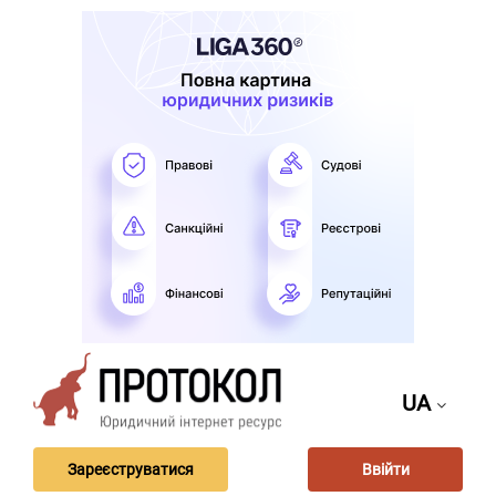
UA
Зареєструватися
Ввійти