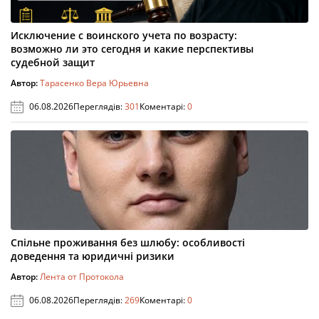
Исключение с воинского учета по возрасту:
возможно ли это сегодня и какие перспективы
судебной защит
Автор:
Тарасенко Вера Юрьевна
06.08.2026
Переглядів:
301
Коментарі:
0
Спільне проживання без шлюбу: особливості
доведення та юридичні ризики
Автор:
Лента от Протокола
06.08.2026
Переглядів:
269
Коментарі:
0