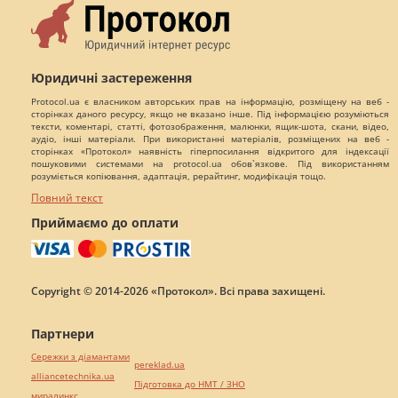
Юридичні застереження
Protocol.ua є власником авторських прав на інформацію, розміщену на веб -
сторінках даного ресурсу, якщо не вказано інше. Під інформацією розуміються
тексти, коментарі, статті, фотозображення, малюнки, ящик-шота, скани, відео,
аудіо, інші матеріали. При використанні матеріалів, розміщених на веб -
сторінках «Протокол» наявність гіперпосилання відкритого для індексації
пошуковими системами на protocol.ua обов`язкове. Під використанням
розуміється копіювання, адаптація, рерайтинг, модифікація тощо.
Повний текст
Приймаємо до оплати
Copyright © 2014-2026 «Протокол». Всі права захищені.
Партнери
Сережки з діамантами
pereklad.ua
alliancetechnika.ua
Підготовка до НМТ / ЗНО
миралинкс