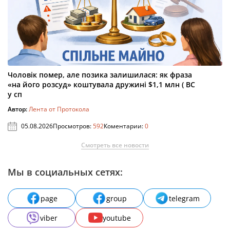
Чоловік помер, але позика залишилася: як фраза
«на його розсуд» коштувала дружині $1,1 млн ( ВС
у сп
Автор:
Лента от Протокола
05.08.2026
Просмотров:
592
Коментарии:
0
Смотреть все новости
Мы в социальных сетях:
page
group
telegram
viber
youtube