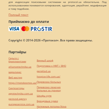
для индексации поисковыми системами на protocol.ua обязательна. Под
использованием понимается копирования, адаптация, рерайтинг, модификация
и тому подобное.
Полный текст
Приймаємо до оплати
Copyright © 2014-2026 «Протокол». Все права защищены.
Партнёры
Серьги с
Винный шкаф
бриллиантами
Подготовка к НМТ / ВНО
alliancetechnika.ua
pereklad.ua
миралинкс
hospice-life.com.ua/
Веб мастер
Перевозка больных
https://motokosmos.ua/
Перевозка лежачих
Синтезаторы
больных за границу
agrotechnika.com.ua
Шкафы купе
perevod.agency
Брендовые сумки
europeservice.com.ua
Натяжные потолки Nova