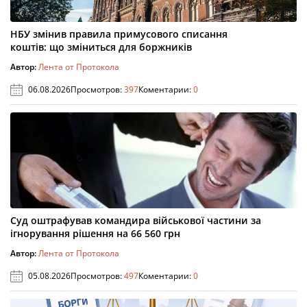
НБУ змінив правила примусового списання
коштів: що зміниться для боржників
Автор:
Лента от Протокола
06.08.2026
Просмотров:
397
Коментарии:
0
Суд оштрафував командира військової частини за
ігнорування рішення на 66 560 грн
Автор:
Лента от Протокола
05.08.2026
Просмотров:
497
Коментарии:
0