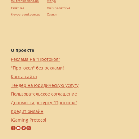
mk-translations.ua
Stelya
текст юа
maltina.com.ua
kievperevod.com.ua
Cылки
О проекте
Реклама на "Протокол"
"Протокол" без реклами!
Карта сайта
Тендер на юридическую услугу
Пользовательское соглашение
Допомогти ресурсу "Протокол"
Кредит онлайн
iGaming Protocol