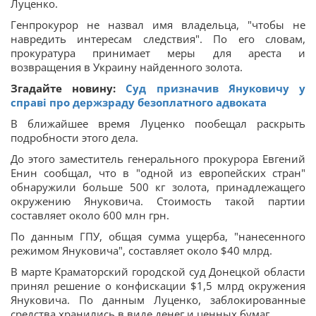
Луценко.
Генпрокурор не назвал имя владельца, "чтобы не
навредить интересам следствия". По его словам,
прокуратура принимает меры для ареста и
возвращения в Украину найденного золота.
Згадайте новину:
Суд призначив Януковичу у
справі про держзраду безоплатного адвоката
В ближайшее время Луценко пообещал раскрыть
подробности этого дела.
До этого заместитель генерального прокурора Евгений
Енин сообщал, что в "одной из европейских стран"
обнаружили больше 500 кг золота, принадлежащего
окружению Януковича. Стоимость такой партии
составляет около 600 млн грн.
По данным ГПУ, общая сумма ущерба, "нанесенного
режимом Януковича", составляет около $40 млрд.
В марте Краматорский городской суд Донецкой области
принял решение о конфискации $1,5 млрд окружения
Януковича. По данным Луценко, заблокированные
средства хранились в виде денег и ценных бумаг.