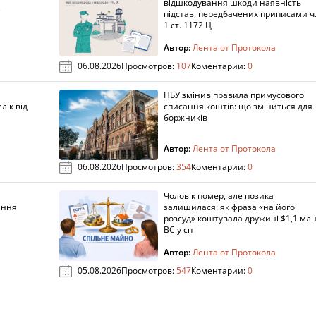
а
відшкодування шкоди наявність
підстав, передбачених приписами ч
1 ст. 1172 Ц
Автор:
Лента от Протокола
06.08.2026
Просмотров:
107
Коментарии:
0
НБУ змінив правила примусового
лік від
списання коштів: що зміниться для
боржників
Автор:
Лента от Протокола
06.08.2026
Просмотров:
354
Коментарии:
0
Чоловік помер, але позика
ання
залишилася: як фраза «на його
розсуд» коштувала дружині $1,1 млн
ВС у сп
Автор:
Лента от Протокола
05.08.2026
Просмотров:
547
Коментарии:
0