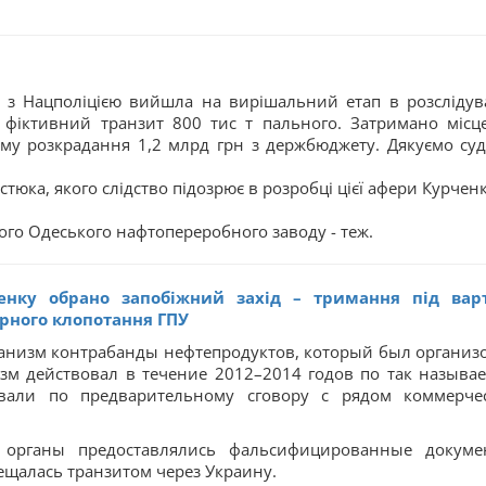
 з Нацполіцією вийшла на вирішальний етап в розслідув
 фіктивний транзит 800 тис т пального. Затримано місц
ему розкрадання 1,2 млрд грн з держбюджету. Дякуємо суд
стюка, якого слідство підозрює в розробці цієї афери Курченк
ного Одеського нафтопереробного заводу - теж.
енку обрано запобіжний захід – тримання під вар
орного клопотання ГПУ
ханизм контрабанды нефтепродуктов, который был организ
зм действовал в течение 2012–2014 годов по так называ
овали по предварительному сговору с рядом коммерче
органы предоставлялись фальсифицированные докуме
щалась транзитом через Украину.