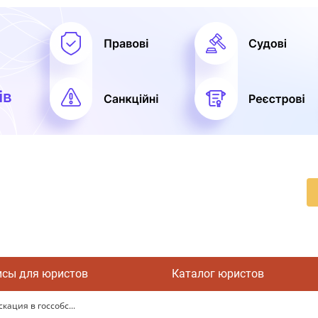
исы для юристов
Каталог юристов
ация в госсобс...