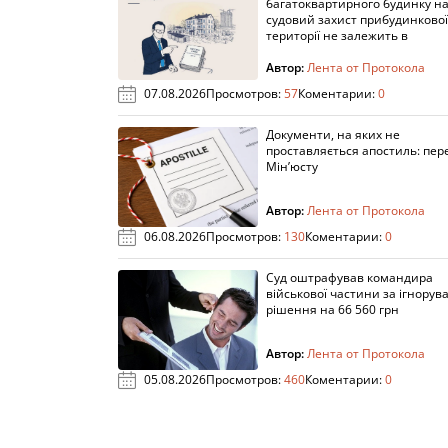
багатоквартирного будинку н
судовий захист прибудинкової
території не залежить в
Автор:
Лента от Протокола
07.08.2026
Просмотров:
57
Коментарии:
0
Документи, на яких не
проставляється апостиль: пере
Мін’юсту
Автор:
Лента от Протокола
06.08.2026
Просмотров:
130
Коментарии:
0
Суд оштрафував командира
військової частини за ігнорув
рішення на 66 560 грн
Автор:
Лента от Протокола
05.08.2026
Просмотров:
460
Коментарии:
0