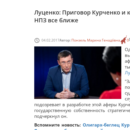
Луценко: Приговор Курченко и 
НПЗ все ближе
04.02.2017
Автор:
Понзель Марина Генадіївна
0
О
вы
аф
ты
Лу
"
по
су
с
подозревает в разработке этой аферы Курч
государственную собственность стратегич
подчеркнул он.
Вспомните новость:
Олигарх-беглец Кур