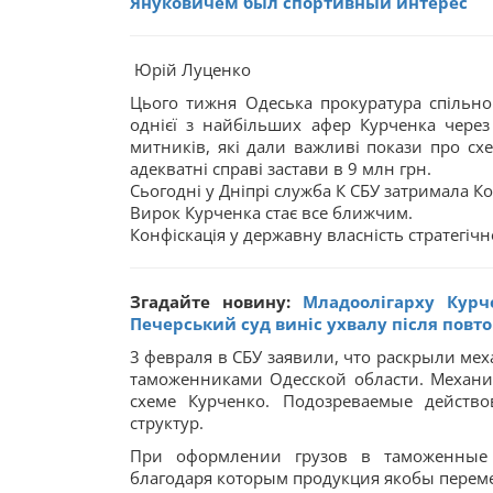
Януковичем был спортивный интерес
Юрій Луценко
Цього тижня Одеська прокуратура спільно
однієї з найбільших афер Курченка через
митників, які дали важливі покази про сх
адекватні справі застави в 9 млн грн.
Сьогодні у Дніпрі служба К СБУ затримала Ко
Вирок Курченка стає все ближчим.
Конфіскація у державну власність стратегіч
Згадайте новину:
Младоолігарху Курч
Печерський суд виніс ухвалу після повт
3 февраля в СБУ заявили, что раскрыли ме
таможенниками Одесской области. Механи
схеме Курченко. Подозреваемые действ
структур.
При оформлении грузов в таможенные 
благодаря которым продукция якобы переме