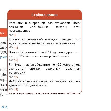
Стрічка новин
Россияне в очередной раз атаковали Киев:
возникли масштабные пожары, есть
пострадавшие
аму
4
8 августа: церковный праздник сегодня, что
цией
нужно сделать, чтобы исполнилось желание
йших
10
 800
В июле Украина сбила 87% ударных дронов и
лишь 15% баллистических ракет, – отчет
рий
14
РФ будет платить Украине по $20 млрд в год:
экономист оценил реальный механизм
жные
репараций
сибо
15
епре
Действительно ли изюм так полезен, как все
твие
думают: ответ диетологов
ия в
15
", –
Трамп неохотно усиливает давление на РФ, но
законопроект Грэма заставит его принять меры,
– WSJ
14
 а с
Саудовская Аравия, Пакистан и Турция