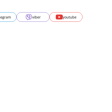
legram
viber
youtube