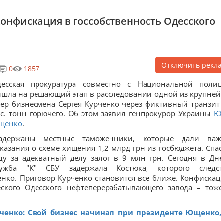
конфискация в госсобственность Одесского
Отключить рекл
0
1857
десская прокуратура совместно с Национальной поли
шла на решающий этап в расследовании одной из крупне
ер бизнесмена Сергея Курченко через фиктивный транзит
с. тонн горючего. Об этом заявил генпрокурор Украины
Ю
ценко
.
Задержаны местные таможенники, которые дали ва
казания о схеме хищения 1,2 млрд грн из госбюджета. Спа
ду за адекватный делу залог в 9 млн грн. Сегодня в Дн
лужба "К" СБУ задержала Костюка, которого следс
енко. Приговор Курченко становится все ближе. Конфискац
еского Одесского нефтеперерабатывающего завода – тоже
ченко: Свой бизнес начинал при президенте Ющенко,