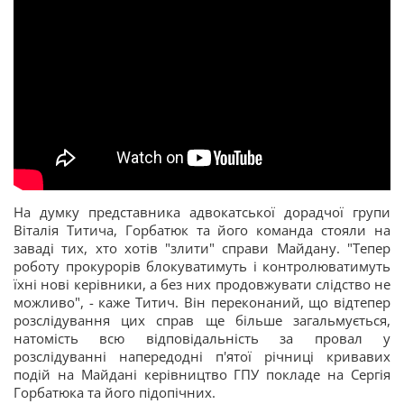
На думку представника адвокатської дорадчої групи
Віталія Титича, Горбатюк та його команда стояли на
заваді тих, хто хотів "злити" справи Майдану. "Тепер
роботу прокурорів блокуватимуть і контролюватимуть
їхні нові керівники, а без них продовжувати слідство не
можливо", - каже Титич. Він переконаний, що відтепер
розслідування цих справ ще більше загальмується,
натомість всю відповідальність за провал у
розслідуванні напередодні п'ятої річниці кривавих
подій на Майдані керівництво ГПУ покладе на Сергія
Горбатюка та його підопічних.