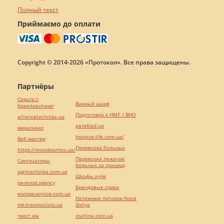
Полный текст
Приймаємо до оплати
Copyright © 2014-2026 «Протокол». Все права защищены.
Партнёры
Серьги с
Винный шкаф
бриллиантами
Подготовка к НМТ / ВНО
alliancetechnika.ua
pereklad.ua
миралинкс
hospice-life.com.ua/
Веб мастер
Перевозка больных
https://motokosmos.ua/
Перевозка лежачих
Синтезаторы
больных за границу
agrotechnika.com.ua
Шкафы купе
perevod.agency
Брендовые сумки
europeservice.com.ua
Натяжные потолки Nova
mk-translations.ua
Stelya
текст юа
maltina.com.ua