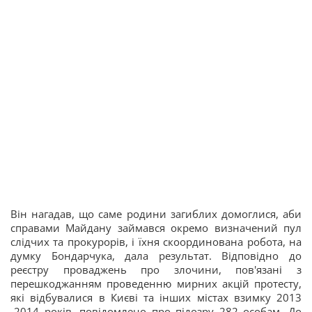
Він нагадав, що саме родини загиблих домоглися, аби
справами Майдану займався окремо визначений пул
слідчих та прокурорів, і їхня скоординована робота, на
думку Бондарчука, дала результат. Відповідно до
реєстру проваджень про злочини, пов'язані з
перешкоджанням проведенню мирних акцій протесту,
які відбувалися в Києві та інших містах взимку 2013
-2014 років, повідомлено про підозру 282 особам. До