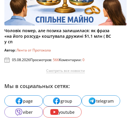
Чоловік помер, але позика залишилася: як фраза
«на його розсуд» коштувала дружині $1,1 млн ( ВС
у сп
Автор:
Лента от Протокола
05.08.2026
Просмотров:
566
Коментарии:
0
Смотреть все новости
Мы в социальных сетях:
page
group
telegram
viber
youtube