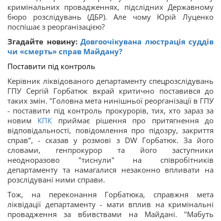
кримінальних провадженнях, підслідних Державному
бюро розслідувань (ДБР). Але чому Юрій Луценко
поспішає з реорганізацією?
Згадайте новину:
Довгоочікувана люстрація суддів
чи «смерть» справ Майдану?
Поставити під контроль
Керівник ліквідованого департаменту спецрозслідувань
ГПУ Сергій Горбатюк вкрай критично поставився до
таких змін. "Головна мета нинішньої реорганізації в ГПУ
- поставити під контроль прокурорів, тих, хто зараз за
новим
КПК
приймає рішення про притягнення до
відповідальності, повідомлення про підозру, закриття
справ", - сказав у розмові з DW Горбатюк. За його
словами, генпрокурор та його заступники
неодноразово "тиснули" на співробітників
департаменту та намагалися незаконно впливати на
розслідувані ними справи.
Тож, на переконання Горбатюка, справжня мета
ліквідації департаменту - мати вплив на кримінальні
провадження за вбивствами на Майдані. "Мабуть