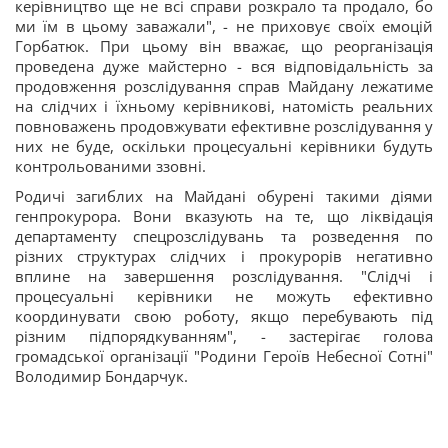
керівництво ще не всі справи розкрало та продало, бо
ми їм в цьому заважали", - не приховує своїх емоцій
Горбатюк. При цьому він вважає, що реорганізація
проведена дуже майстерно - вся відповідальність за
продовження розслідування справ Майдану лежатиме
на слідчих і їхньому керівникові, натомість реальних
повноважень продовжувати ефективне розслідування у
них не буде, оскільки процесуальні керівники будуть
контрольованими ззовні.
Родичі загиблих на Майдані обурені такими діями
генпрокурора. Вони вказують на те, що ліквідація
департаменту спецрозслідувань та розведення по
різних структурах слідчих і прокурорів негативно
вплине на завершення розслідування. "Слідчі і
процесуальні керівники не можуть ефективно
координувати свою роботу, якщо перебувають під
різним підпорядкуванням", - застерігає голова
громадської організації "Родини Героїв Небесної Сотні"
Володимир Бондарчук.