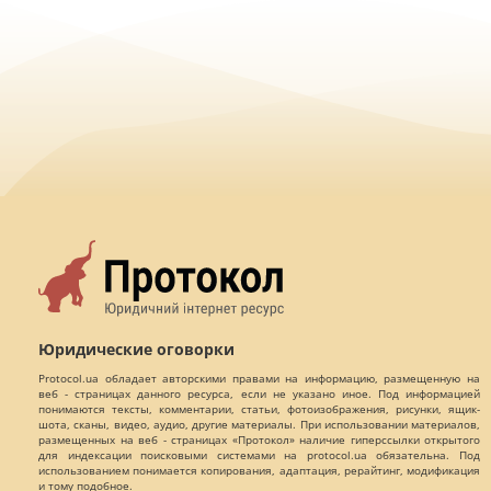
Юридические оговорки
Protocol.ua обладает авторскими правами на информацию, размещенную на
веб - страницах данного ресурса, если не указано иное. Под информацией
понимаются тексты, комментарии, статьи, фотоизображения, рисунки, ящик-
шота, сканы, видео, аудио, другие материалы. При использовании материалов,
размещенных на веб - страницах «Протокол» наличие гиперссылки открытого
для индексации поисковыми системами на protocol.ua обязательна. Под
использованием понимается копирования, адаптация, рерайтинг, модификация
и тому подобное.