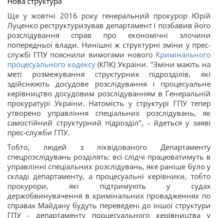
Нова структура
Ще у жовтні 2016 року генеральний прокурор Юрій
Луценко реструктуризував департамент і позбавив його
розслідування справ про економічні злочини
попередньої влади. Нинішні ж структурні зміни у прес-
службі ГПУ пояснили вимогами нового
Кримінального
процесуального кодексу
(КПК) України. "Зміни мають на
меті розмежування структурних підрозділів, які
здійснюють досудове розслідування і процесуальне
керівництво досудовим розслідуванням в Генеральній
прокуратурі України. Натомість у структурі ГПУ тепер
утворено управління спеціальних розслідувань, як
самостійний структурний підрозділ", - йдеться у заяві
прес-служби ГПУ.
Тобто, людей з ліквідованого Департаменту
спецрозслідувань розділять: всі слідчі працюватимуть в
управлінні спеціальних розслідувань, яке раніше було у
складі департаменту, а процесуальні керівники, тобто
прокурори, які підтримують у судах
держобвинувачення в кримінальних провадженнях по
справах Майдану будуть переведені до іншої структури
ГПУ - департаменту процесуального керівництва у