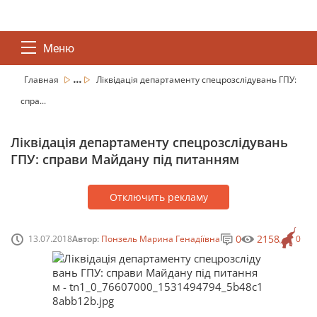
Меню
...
Главная
Ліквідація департаменту спецрозслідувань ГПУ:
спра...
Ліквідація департаменту спецрозслідувань
ГПУ: справи Майдану під питанням
Отключить рекламу
0
2158
13.07.2018
Автор:
Понзель Марина Генадіївна
0