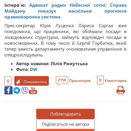
Інтерв`ю:
Адвокат родин Небесної сотні: Справа
Майдану показує наскільки прогнила
правоохоронна система
Прес-секретар Юрія Луценка Лариса Сарган вже
повідомила, що працівники, які обіймали посади в
ліквідованих структурах, займуть відповідні посади в
новостворених. В тому числі й Сергій Горбатюк, який
тепер замість департаменту очолюватиме управління зі
спецрозслідувань.
Автор новини:
Лілія Ржеутська
Фото:
DW
0
2158
0
Просмотров
Коментарии
Понравилось
Поблагодарить
Подписаться на автора