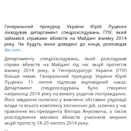
Генеральний прокурор України Юрій Луценко
ліквідував департамент спецрозслідувань ГПУ, який
займався справами вбивств на Майдані взимку 2014
року. Чи будуть вони доведені до кінця, розповідає
dw.com
.
Департаменту спецрозслідувань, який розслідував
справи вбивств на Майдані під час акцій протестів
взимку 2014 року, в Генпрокуратурі України (ГПУ)
більше немає. Генеральний прокурор України Юрій
Луценко 11 липня підписав відповідний наказ.
Департамент спецрозслідувань було створено
наприкінці 2014 року на вимогу родичів постраждалих.
Його завдання полягало у вивченні обставин узурпації
влади та всього комплексу злочинних дій, скоєних у час
правління екс-президента Віктора Януковича, а також
розслідування масових вбивств учасників мирних
акцій протесту 18-20 лютого 2014 року.