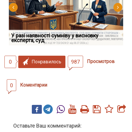
У разі наявності сумніву у висновку
Як
експерта, суд
вк
0
987
Просмотров
Понравилось
0
Коментарии
Оставьте Ваш комментарий: