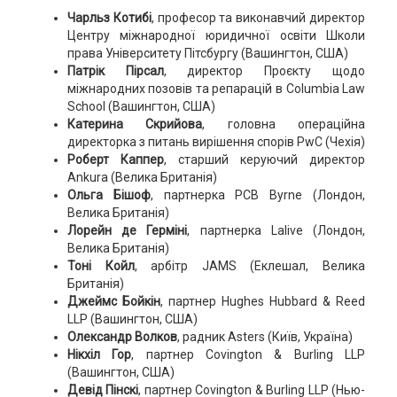
Чарльз Котибі
, професор та виконавчий директор
Центру міжнародної юридичної освіти Школи
права Університету Пітсбургу (Вашингтон, США)
Патрік Пірсал
, директор Проєкту щодо
міжнародних позовів та репарацій в Columbia Law
School (Вашингтон, США)
Катерина Скрийова
, головна операційна
директорка з питань вирішення спорів PwC (Чехія)
Роберт Каппер
, старший керуючий директор
Ankura (Велика Британія)
Ольга Бішоф
, партнерка PCB Byrne (Лондон,
Велика Британія)
Лорейн де Герміні
, партнерка Lalive (Лондон,
Велика Британія)
Тоні Койл
, арбітр JAMS (Еклешал, Велика
Британія)
Джеймс Бойкін
, партнер Hughes Hubbard & Reed
LLP (Вашингтон, США)
Олександр Волков
, радник Asters (Київ, Україна)
Нікхіл Гор
, партнер Covington & Burling LLP
(Вашингтон, США)
Девід Пінскі
, партнер Covington & Burling LLP (Нью-