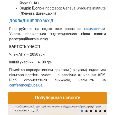
Йорк, США)
Седрік Дюпон
, професор Geneva Graduate Institute
(Женева, Швейцарія)
ДОКЛАДНІШЕ ПРО ЗАХІД
Реєструйтеся на подію вже зараз за
посиланням
.
Участь вважається підтвердженою
після сплати
реєстраційного внеску
.
ВАРТІСТЬ УЧАСТІ
Член АПУ — 2050 грн
Інший учасник — 4100 грн
Примітка
: корпоративним юристам (інхаусам) надається
пільгова вартість участі — аналогічно як членам АПУ.
Щоб скористатися знижкою, напишіть на
conference@uba.ua
.
Популярные новости
2026-08-07
2