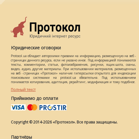
Юридические оговорки
Protocol.ua обладает авторскими правами на информацию, размещенную на веб -
страницах данного ресурса, если не указано иное. Под информацией понимаются
тексты, комментарии, статьи, фотоизображения, рисунки, ящик-шота, сканы,
видео, аудио, другие материалы. При использовании материалов, размещенных
на веб - страницах «Протокол» наличие гиперссылки открытого для индексации
поисковыми системами на protocol.ua обязательна. Под использованием
понимается копирования, адаптация, рерайтинг, модификация и тому подобное.
Полный текст
Приймаємо до оплати
Copyright © 2014-2026 «Протокол». Все права защищены.
Партнёры