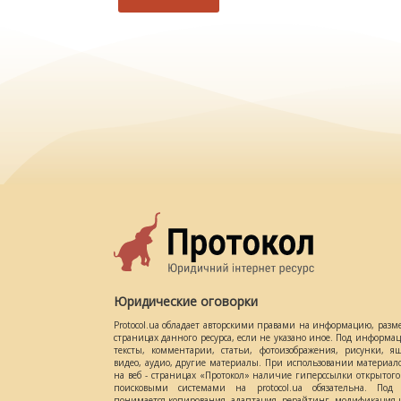
Юридические оговорки
Protocol.ua обладает авторскими правами на информацию, разм
страницах данного ресурса, если не указано иное. Под информ
тексты, комментарии, статьи, фотоизображения, рисунки, ящ
видео, аудио, другие материалы. При использовании материал
на веб - страницах «Протокол» наличие гиперссылки открытог
поисковыми системами на protocol.ua обязательна. Под 
понимается копирования, адаптация, рерайтинг, модификация и