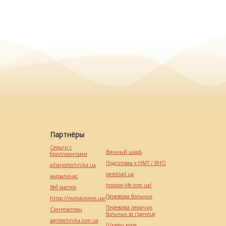
Партнёры
Серьги с
Винный шкаф
бриллиантами
Подготовка к НМТ / ВНО
alliancetechnika.ua
pereklad.ua
миралинкс
hospice-life.com.ua/
Веб мастер
Перевозка больных
https://motokosmos.ua/
Перевозка лежачих
Синтезаторы
больных за границу
agrotechnika.com.ua
Шкафы купе