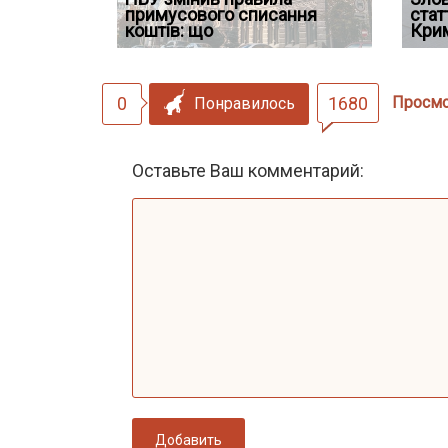
 ефективним
примусового списання
компенсацію за незаконні
відшко
стат
сту речових
коштів: що
дії
наявніс
Кри
0
1680
Просм
Понравилось
Оставьте Ваш комментарий:
Добавить