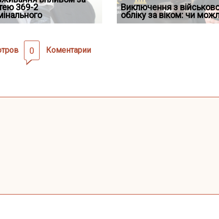
дування шкоди
тею 369-2
кримінальному
проставляється апостиль:
відстрочки за іншою
Виключення з військов
підтвердив, що ЦВ
мінального
провадженні: я
пер
підставою: нов
обліку за віком: чи мож
скас
отров
0
Коментарии