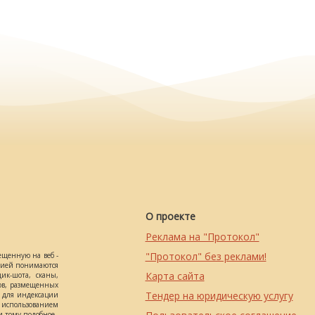
О проекте
Реклама на "Протокол"
"Протокол" без реклами!
ещенную на веб -
ацией понимаются
Карта сайта
ик-шота, сканы,
ов, размещенных
Тендер на юридическую услугу
о для индексации
использованием
 тому подобное.