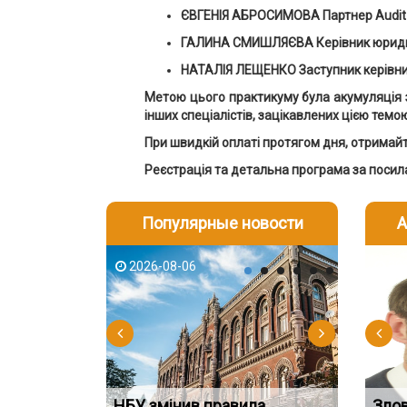
ЄВГЕНІЯ АБРОСИМОВА Партнер Audit-I
ГАЛИНА СМИШЛЯЄВА Керівник юридичн
НАТАЛІЯ ЛЕЩЕНКО Заступник керівник
Метою цього практикуму була акумуляція зн
інших спеціалістів, зацікавлених цією темо
При швидкій оплаті протягом дня, отримайт
Реєстрація та детальна програма за посила
Популярные новости
А
2026-08-06
2026-08-03
2026-08
202
НБУ змінив правила
Водії можуть отримати
Якщо су
Зло