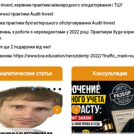
nvest, керівник практики міжнародного оподаткування і ТЦУ
ої практики Audit-Invest
а практики бухгалтерського обслуговування Audit-Invest
ань з роботи з нерезидентами у 2022 році. Практикум буде корисн
ю.
е ще 2 подарунки від нас!
нням: https://www.bca.education/nerezidenty-2022/?traffic_mark=o
налитические статьи
Консультации
-06
6-08-04
2026-08-05
2026-08-06
2026-08-04
2026-08-06
2026-07-30
д встановив для
вживання впливом за
Особливості захисту у
Документи, на яких не
Переоформлення
Восьмий ААС факти