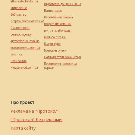
alliancetechnika.ua
Підготовка до НМТ / ЗНО
миралинкс
Винна шафа
Веб мастер
Перевезення хворих
https://motokosmos.ua/
hospice-life.com.ua/
Синтезатори
mk-translations.ua
perevod.agency
maltina.com.ua
agrotechnika.com.ua
Шафи купе
europeservice.com.ua
Брендові сумки
текст юа
Натяжні стелі Nova Stelya
Посилання
Перевезення хворих за
kievperevod.com.ua
кордон
Про проект
Реклама на "Протокол"
"Протокол" без реклами!
Карта сайту