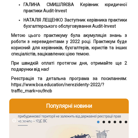
ГАЛИНА СМИШЛЯЄВА Керівник юридичної
практики Audit-Invest
НАТАЛІЯ ЛЕЩЕНКО Заступник керівника практики
бухгалтерського обслуговування Audit-Invest
Метою цього практикуму була акумуляція знань з
роботи з нерезидентами у 2022 році. Практикум буде
корисний для керівників, бухгалтерів, юристів та інших
спеціалістів, зацікавлених цією темою.
При швидкій оплаті протягом дня, отримайте ще 2
подарунки від нас!
Реєстрація та детальна програма за посиланням:
https://www.bca.education/nerezidenty-2022/?
traffic_mark=ou9ncb
Популярні новини
2026-08-07
2