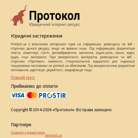
Юридичні застереження
Protocol.ua є власником авторських прав на інформацію, розміщену на веб -
сторінках даного ресурсу, якщо не вказано інше. Під інформацією розуміються
тексти, коментарі, статті, фотозображення, малюнки, ящик-шота, скани, відео,
аудіо, інші матеріали. При використанні матеріалів, розміщених на веб -
сторінках «Протокол» наявність гіперпосилання відкритого для індексації
пошуковими системами на protocol.ua обов`язкове. Під використанням розуміється
копіювання, адаптація, рерайтинг, модифікація тощо.
Повний текст
Приймаємо до оплати
Copyright © 2014-2026 «Протокол». Всі права захищені.
Партнери
Сережки з діамантами
pereklad.ua