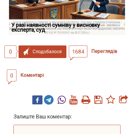
У разі наявності сумніву у висновку
Як
експерта, суд
вк
0
1684
Переглядів
Сподобалося
0
Коментарі
Залиште Ваш коментар: