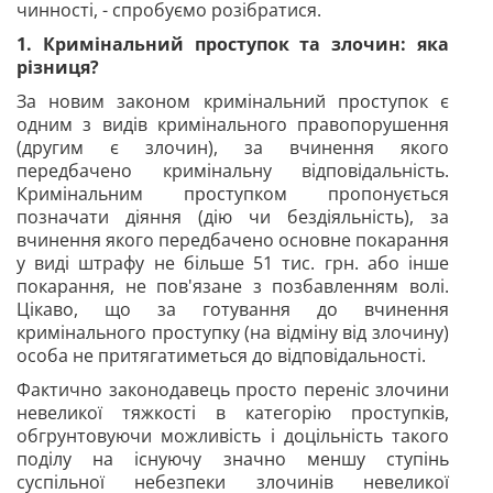
чинності, - спробуємо розібратися.
1. Кримінальний проступок та злочин: яка
різниця?
За новим законом кримінальний проступок є
одним з видів кримінального правопорушення
(другим є злочин), за вчинення якого
передбачено кримінальну відповідальність.
Кримінальним проступком пропонується
позначати діяння (дію чи бездіяльність), за
вчинення якого передбачено основне покарання
у виді штрафу не більше 51 тис. грн. або інше
покарання, не пов'язане з позбавленням волі.
Цікаво, що за готування до вчинення
кримінального проступку (на відміну від злочину)
особа не притягатиметься до відповідальності.
Фактично законодавець просто переніс злочини
невеликої тяжкості в категорію проступків,
обгрунтовуючи можливість і доцільність такого
поділу на існуючу значно меншу ступінь
суспільної небезпеки злочинів невеликої