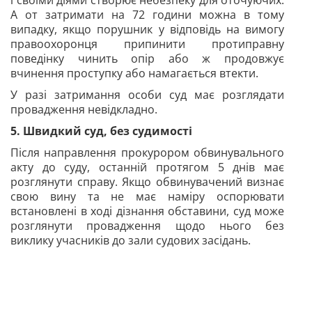
і своїми діями створює небезпеку для оточуючих.
А от затримати на 72 години можна в тому
випадку, якщо порушник у відповідь на вимогу
правоохоронця припинити протиправну
поведінку чинить опір або ж продовжує
вчинення проступку або намагається втекти.
У разі затримання особи суд має розглядати
провадження невідкладно.
5. Швидкий суд, без судимості
Після направлення прокурором
обвинувального
акту до суду, останній протягом 5 днів має
розглянути справу. Якщо обвинувачений визнає
свою вину та не має наміру оспорювати
встановлені в ході дізнання обставини, суд може
розглянути провадження щодо нього без
виклику учасників до зали судових засідань.