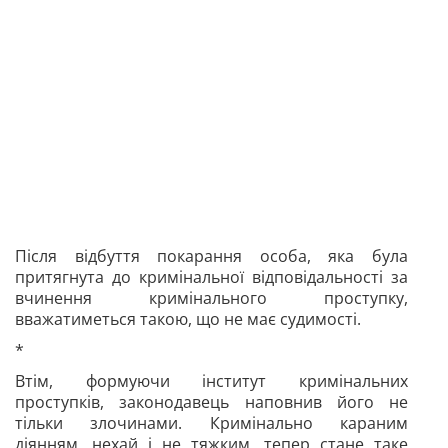
Після відбуття покарання особа, яка була
притягнута до кримінальної відповідальності за
вчинення кримінального проступку,
вважатиметься такою, що не має судимості.
*
Втім, формуючи інститут кримінальних
проступків, законодавець наповнив його не
тільки злочинами. Кримінально караним
діянням, нехай і не тяжким, тепер стане таке