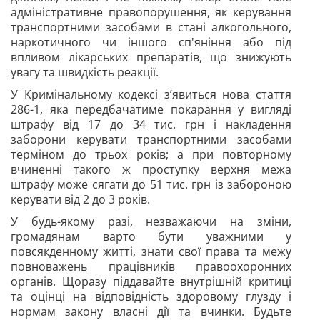
адміністративне правопорушення, як керування
транспортними засобами в стані алкогольного,
наркотичного чи іншого сп'яніння або під
впливом лікарських препаратів, що знижують
увагу та швидкість реакції.
У Кримінальному кодексі з’явиться нова стаття
286-1, яка передбачатиме покарання у вигляді
штрафу від 17 до 34 тис. грн і накладення
заборони керувати транспортними засобами
терміном до трьох років; а при повторному
вчиненні такого ж
проступку верхня межа
штрафу може сягати до 51 тис. грн із забороною
керувати від 2 до 3 років.
У будь-якому разі, незважаючи на зміни,
громадянам варто бути уважними у
повсякденному житті, знати свої права та межу
повноважень працівників правоохоронних
органів. Щоразу піддавайте внутрішній критиці
та оцінці на відповідність здоровому глузду і
нормам закону власні дії та вчинки. Будьте