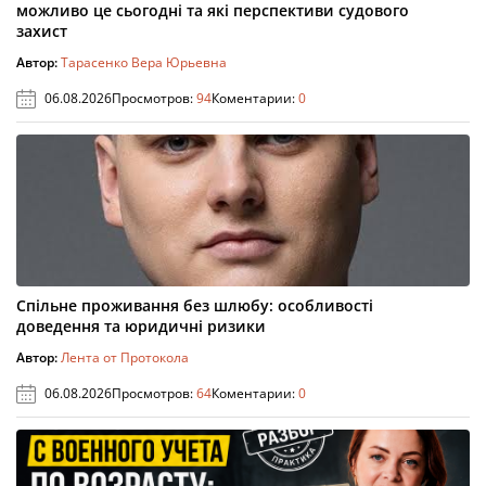
можливо це сьогодні та які перспективи судового
захист
Автор:
Тарасенко Вера Юрьевна
06.08.2026
Просмотров:
94
Коментарии:
0
Спільне проживання без шлюбу: особливості
доведення та юридичні ризики
Автор:
Лента от Протокола
06.08.2026
Просмотров:
64
Коментарии:
0