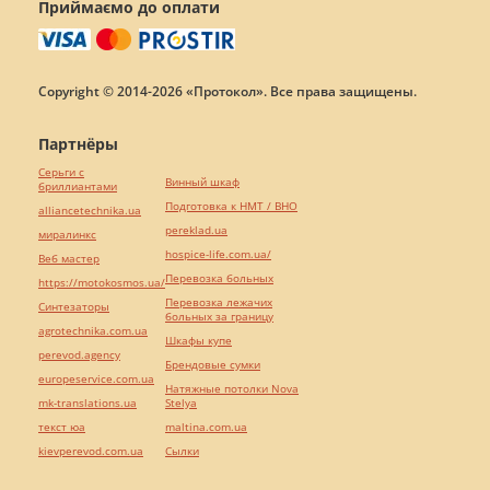
Приймаємо до оплати
Copyright © 2014-2026 «Протокол». Все права защищены.
Партнёры
Серьги с
Винный шкаф
бриллиантами
Подготовка к НМТ / ВНО
alliancetechnika.ua
pereklad.ua
миралинкс
hospice-life.com.ua/
Веб мастер
Перевозка больных
https://motokosmos.ua/
Перевозка лежачих
Синтезаторы
больных за границу
agrotechnika.com.ua
Шкафы купе
perevod.agency
Брендовые сумки
europeservice.com.ua
Натяжные потолки Nova
mk-translations.ua
Stelya
текст юа
maltina.com.ua
kievperevod.com.ua
Cылки