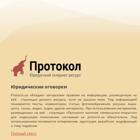
Юридические оговорки
Protocol.ua обладает авторскими правами на информацию, размещенную на
веб - страницах данного ресурса, если не указано иное. Под информацией
понимаются тексты, комментарии, статьи, фотоизображения, рисунки, ящик-
шота, сканы, видео, аудио, другие материалы. При использовании материалов,
размещенных на веб - страницах «Протокол» наличие гиперссылки открытого
для индексации поисковыми системами на protocol.ua обязательна. Под
использованием понимается копирования, адаптация, рерайтинг, модификация
и тому подобное.
Полный текст