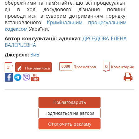
обережними та пам‘ятайте, що всі процесуальні
дії в ході досудового дізнання повинні
проводитися із суворим дотриманням порядку,
встановленого
Кримінальним процесуальним
кодексом
України.
​Автор консультації: адвокат
ДРОЗДОВА ЕЛЕНА
ВАЛЕРЬЕВНА
Джерело:
ЗиБ
0
6080
3
Просмотров
Коментарии
Понравилось
Поблагодарить
Подписаться на автора
Отключить рекламу