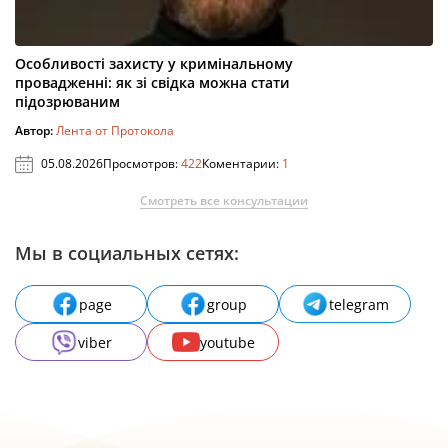
Особливості захисту у кримінальному
провадженні: як зі свідка можна стати
підозрюваним
Автор:
Лента от Протокола
05.08.2026
Просмотров:
422
Коментарии:
1
Смотреть все консультации
Мы в социальных сетях:
page
group
telegram
viber
youtube