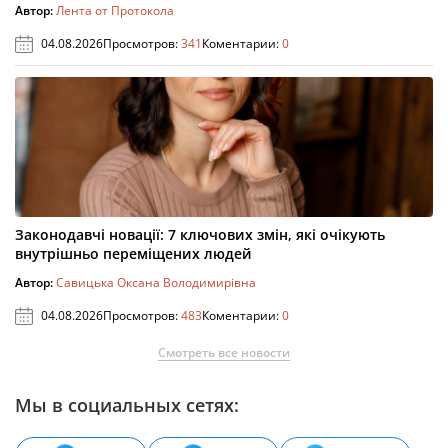
Автор:
Лента от Протокола
04.08.2026
Просмотров:
341
Коментарии:
0
Законодавчі новації: 7 ключових змін, які очікують
внутрішньо переміщених людей
Автор:
Савицька Оксана Володимирівна
04.08.2026
Просмотров:
483
Коментарии:
0
Смотреть все новости
Мы в социальных сетях: