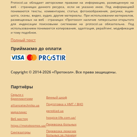
Protocol.ua обладает авторскими правами на информацию, размещенную на
веб - страницах данного ресурса, если не указано иное. Под информацией
понимаются тексты, комментарии, статьи, фотоизображения, рисунки, ящик-
шота, сканы, видео, аудио, другие материалы. При использовании материалов,
размещенных на веб - страницах «Протокол» наличие гиперссылки открытого
для индексации поисковыми системами на protocol.ua обязательна. Под
использованием понимается копирования, адаптация, рерайтинг, модификация
и тому подобное.
Полный текст
Приймаємо до оплати
Copyright © 2014-2026 «Протокол». Все права защищены.
Партнёры
Серьги с
Винный шкаф
бриллиантами
Подготовка к НМТ / ВНО
alliancetechnika.ua
pereklad.ua
миралинкс
hospice-life.com.ua/
Веб мастер
Перевозка больных
https://motokosmos.ua/
Перевозка лежачих
Синтезаторы
больных за границу