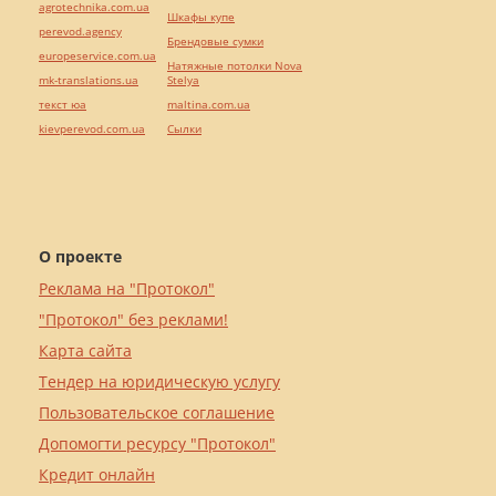
agrotechnika.com.ua
Шкафы купе
perevod.agency
Брендовые сумки
europeservice.com.ua
Натяжные потолки Nova
mk-translations.ua
Stelya
текст юа
maltina.com.ua
kievperevod.com.ua
Cылки
О проекте
Реклама на "Протокол"
"Протокол" без реклами!
Карта сайта
Тендер на юридическую услугу
Пользовательское соглашение
Допомогти ресурсу "Протокол"
Кредит онлайн