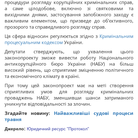
процедури розгляду корупційних кримінальних справ,
а саме цілодобове, включно зі святковими та
вихідними днями, застосування запобіжного заходу є
важливим елементом, що призведе до об’єктивного,
прозорого та справедливого розгляду справ.
Ця сфера відносин регулюється згідно з
Кримінальним
процесуальним кодексом
України.
Депутати стверджують, що ухвалення цього
законопроекту зможе вивести роботу Національного
антикорупційного бюро України (НАБУ) на більш
високий рівень, що сприятиме зміцненню політичного
та економічного клімату в країні.
При тому цей законопроект має на меті створення
сприятливих умов для розгляду кримінальних
проваджень НАБУ, зменшивши шанси затриманого
уникнути відповідальності за злочин.
Згадайте новину:
Найважливіші судові процеси
травня
Джерело:
Юридичний ресурс "Протокол"