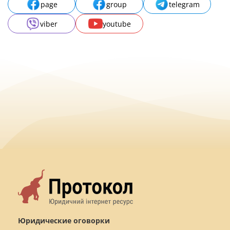
page
group
telegram
viber
youtube
Юридические оговорки