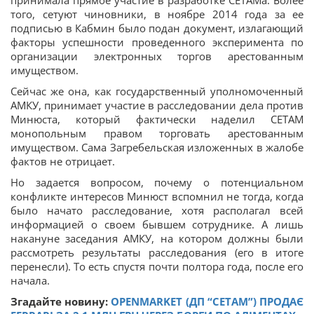
принимала прямое участие в разработке СЕТАМа. Более
того, сетуют чиновники, в ноябре 2014 года за ее
подписью в Кабмин было подан документ, излагающий
факторы успешности проведенного эксперимента по
организации электронных торгов арестованным
имуществом.
Сейчас же она, как государственный уполномоченный
АМКУ, принимает участие в расследовании дела против
Минюста, который фактически наделил СЕТАМ
монопольным правом торговать арестованным
имуществом. Сама Загребельская изложенных в жалобе
фактов не отрицает.
Но задается вопросом, почему о потенциальном
конфликте интересов Минюст вспомнил не тогда, когда
было начато расследование, хотя располагал всей
информацией о своем бывшем сотруднике. А лишь
накануне заседания АМКУ, на котором должны были
рассмотреть результаты расследования (его в итоге
перенесли). То есть спустя почти полтора года, после его
начала.
Згадайте новину:
OPENMARKET (ДП “СЕТАМ”) ПРОДАЄ