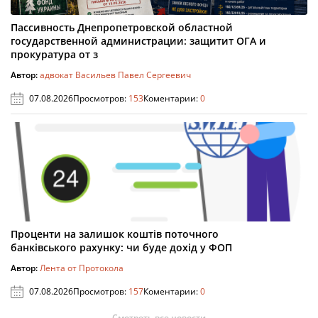
Пассивность Днепропетровской областной
государственной администрации: защитит ОГА и
прокуратура от з
Автор:
адвокат Васильев Павел Сергеевич
07.08.2026
Просмотров:
153
Коментарии:
0
Проценти на залишок коштів поточного
банківського рахунку: чи буде дохід у ФОП
Автор:
Лента от Протокола
07.08.2026
Просмотров:
157
Коментарии:
0
Смотреть все новости