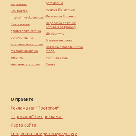
pereklad.ua
миралинкс
hospice-life.com.ua/
Веб мастер
Перевозка больных
https://motokosmos.ua/
Перевозка лежачих
Синтезаторы
больных за границу
agrotechnika.com.ua
Шкафы купе
perevod.agency
Брендовые сумки
europeservice.com.ua
Натяжные потолки Nova
mk-translations.ua
Stelya
текст юа
maltina.com.ua
kievperevod.com.ua
Cылки
О проекте
Реклама на "Протокол"
"Протокол" без реклами!
Карта сайта
Тендер на юридическую услугу