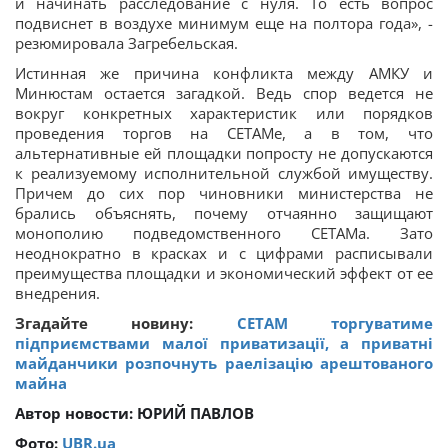
и начинать расследование с нуля. То есть вопрос
подвиснет в воздухе минимум еще на полтора года», -
резюмировала Загребельская.
Истинная же причина конфликта между АМКУ и
Минюстам остается загадкой. Ведь спор ведется не
вокруг конкретных характеристик или порядков
проведения торгов на СЕТАМе, а в том, что
альтернативные ей площадки попросту не допускаются
к реализуемому исполнительной службой имуществу.
Причем до сих пор чиновники министерства не
брались объяснять, почему отчаянно защищают
монополию подведомственного СЕТАМа. Зато
неоднократно в красках и с цифрами расписывали
преимущества площадки и экономический эффект от ее
внедрения.
Згадайте новину:
СЕТАМ торгуватиме
підприємствами малої приватизації, а приватні
майданчики розпочнуть раелізацію арештованого
майна
Автор новости:
ЮРИЙ ПАВЛОВ
Фото:
UBR.ua