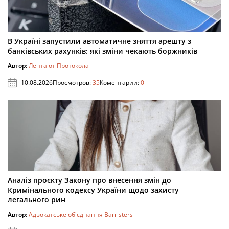
В Україні запустили автоматичне зняття арешту з
банківських рахунків: які зміни чекають боржників
Автор:
Лента от Протокола
10.08.2026
Просмотров:
35
Коментарии:
0
Аналіз проєкту Закону про внесення змін до
Кримінального кодексу України щодо захисту
легального рин
Автор:
Адвокатське об'єднання Barristers