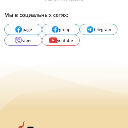
Мы в социальных сетях:
page
group
telegram
viber
youtube