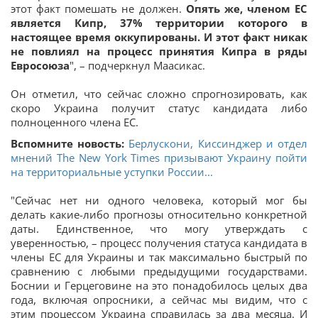
этот факт помешать не должен.
Опять же, членом ЕС
является Кипр, 37% территории которого в
настоящее время оккупированы. И этот факт никак
не повлиял на процесс принятия Кипра в ряды
Евросоюза
", – подчеркнул Маасикас.
Он отметил, что сейчас сложно спрогнозировать, как
скоро Украина получит статус кандидата либо
полноценного члена ЕС.
Вспомните новость:
Берлускони, Киссинджер и отдел
мнений The New York Times призывают Украину пойти
на территориальные уступки России...
"Сейчас нет ни одного человека, который мог бы
делать какие-либо прогнозы относительно конкретной
даты. Единственное, что могу утверждать с
уверенностью, – процесс получения статуса кандидата в
члены ЕС для Украины и так максимально быстрый по
сравнению с любыми предыдущими государствами.
Боснии и Герцеговине на это понадобилось целых два
года, включая опросники, а сейчас мы видим, что с
этим процессом Украина справилась за два месяца. И