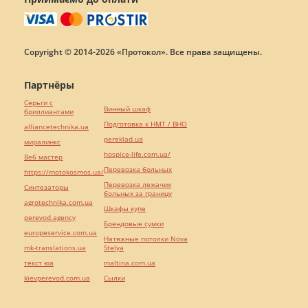
Copyright © 2014-2026 «Протокол». Все права защищены.
Партнёры
Серьги с
Винный шкаф
бриллиантами
Подготовка к НМТ / ВНО
alliancetechnika.ua
pereklad.ua
миралинкс
hospice-life.com.ua/
Веб мастер
Перевозка больных
https://motokosmos.ua/
Перевозка лежачих
Синтезаторы
больных за границу
agrotechnika.com.ua
Шкафы купе
perevod.agency
Брендовые сумки
europeservice.com.ua
Натяжные потолки Nova
mk-translations.ua
Stelya
текст юа
maltina.com.ua
kievperevod.com.ua
Cылки