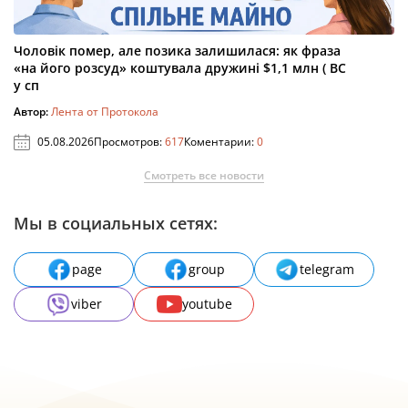
Чоловік помер, але позика залишилася: як фраза
«на його розсуд» коштувала дружині $1,1 млн ( ВС
у сп
Автор:
Лента от Протокола
05.08.2026
Просмотров:
617
Коментарии:
0
Смотреть все новости
Мы в социальных сетях:
page
group
telegram
viber
youtube