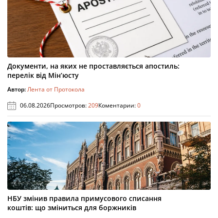
Документи, на яких не проставляється апостиль:
перелік від Мін’юсту
Автор:
Лента от Протокола
06.08.2026
Просмотров:
209
Коментарии:
0
НБУ змінив правила примусового списання
коштів: що зміниться для боржників