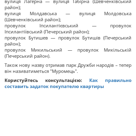
вулиця Лагерна — вулиця Табірна (Шевченківський
район);
вулиця Молдавська — вулиця Молдовська
(Шевченківський район);
провулок Іпсилантієвський — провулок
Іпсилантіївський (Печерський район);
провулок Бутишев — провулок Бутишів (Печерський
район);
провулок Микильський — провулок Микільській
(Печерський район).
Також нову назву отримав парк Дружби народів – тепер
він називатиметься "Муромець".
Користуйтесь консультацією:
Как правильно
составить задаток покупателю квартиры