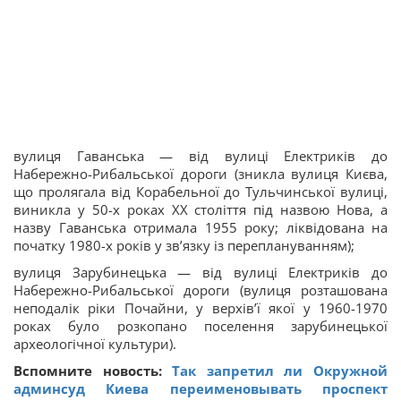
вулиця Гаванська — від вулиці Електриків до
Набережно-Рибальської дороги (зникла вулиця Києва,
що пролягала від Корабельної до Тульчинської вулиці,
виникла у 50-х роках XX століття під назвою Нова, а
назву Гаванська отримала 1955 року; ліквідована на
початку 1980-х років у звʼязку із переплануванням);
вулиця Зарубинецька — від вулиці Електриків до
Набережно-Рибальської дороги (вулиця розташована
неподалік ріки Почайни, у верхівʼї якої у 1960-1970
роках було розкопано поселення зарубинецької
археологічної культури).
Вспомните новость:
Так запретил ли Окружной
админсуд Киева переименовывать проспект