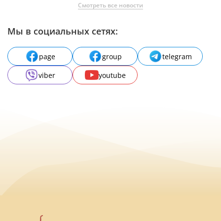
Смотреть все новости
Мы в социальных сетях:
page
group
telegram
viber
youtube