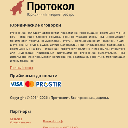
Юридические оговорки
Protocol.ua обладает авторскими правами на информацию, размещенную на
веб - страницах данного ресурса, если не указано иное. Под информацией
понимаются тексты, комментарии, статьи, фотоизображения, рисунки, ящик-
шота, сканы, видео, аудио, другие материалы. При использовании материалов,
размещенных на веб - страницах «Протокол» наличие гиперссылки открытого
для индексации поисковыми системами на protocol.ua обязательна. Под
использованием понимается копирования, адаптация, рерайтинг, модификация
и тому подобное.
Полный текст
Приймаємо до оплати
Copyright © 2014-2026 «Протокол». Все права защищены.
Партнёры
Серьги с
Винный шкаф
бриллиантами
Подготовка к НМТ / ВНО