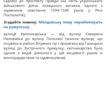
Садової до проспекту Правди (на честь українського
військового діяча, козацького ватажка, одного з
керівників повстання 1594-1596 років у Речі
Посполитій);
Згадайте новину:
Молдавську мову перейменують
на румунську
вулиця Квітникарська — від вулиці Северина
Наливайка до вулиці Полкової (зникла вулиця, що
існувала в районі Вітряних гір і пролягала від Галицької
вулиці до Зустрічного провулку; квітникарство було
одним з видів діяльності у цій місцевості разом із
виноградарством та садівництвом);