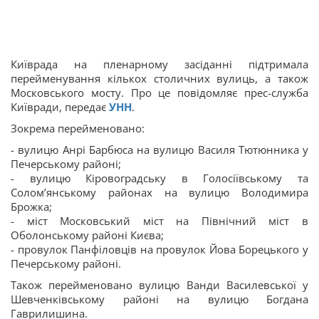
Київрада на пленарному засіданні підтримала
перейменування кількох столичних вулиць, а також
Московського мосту. Про це повідомляє прес-служба
Київради, передає
УНН
.
Зокрема перейменовано:
- вулицю Анрі Барбюса на вулицю Василя Тютюнника у
Печерському районі;
- вулицю Кіровоградську в Голосіївському та
Солом’янському районах на вулицю Володимира
Брожка;
- міст Московський міст на Північний міст в
Оболонському районі Києва;
- провулок Панфіловців на провулок Йова Борецького у
Печерському районі.
Також перейменовано вулицю Ванди Василевської у
Шевченківському районі на вулицю Богдана
Гаврилишина.