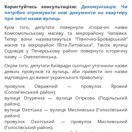
Користуйтесь консультацією:
Декомунізація: Чи
потрібно отримувати нові документи на квартиру
при зміні назви вулиць
Крім того, депутати повернули історичні назви
Комсомольському масиву та мікрорайону Чапаївка.
Тепер вони називатимуться “Північно-Броварський”
масив та мікрорайон “Віта-Литовська”. Також вулиці
Сєдовців у Печерському районі повернуто історичну
назву — Омелютинська.
Окрім того, депутати Київради сьогодні уточнили назви
деяких провулків та вулиць, аби привести їхні назви
відповідно до вимог українського правопису:
провулок Овражний — провулок Яровий
(Солом’янський район);
вулиця Огуречна — вулиця Огіркова (Подільський
район);
вулиця Охотська — вулиця Мисливська (Голосіївський
район);
провулок Охотський — провулок Мисливський
(Голосіївський район);