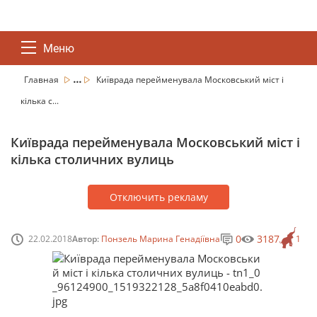
Меню
...
Главная
Київрада перейменувала Московський міст і
кілька с...
Київрада перейменувала Московський міст і
кілька столичних вулиць
Отключить рекламу
0
3187
22.02.2018
Автор:
Понзель Марина Генадіївна
1