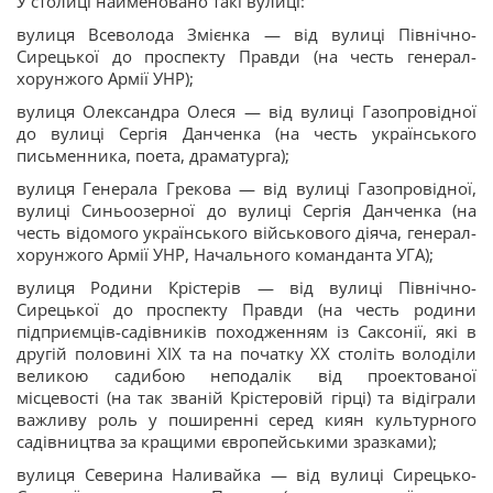
У столиці найменовано такі вулиці:
вулиця Всеволода Змієнка — від вулиці Північно-
Сирецької до проспекту Правди (на честь генерал-
хорунжого Армії УНР);
вулиця Олександра Олеся — від вулиці Газопровідної
до вулиці Сергія Данченка (на честь українського
письменника, поета, драматурга);
вулиця Генерала Грекова — від вулиці Газопровідної,
вулиці Синьоозерної до вулиці Сергія Данченка (на
честь відомого українського військового діяча, генерал-
хорунжого Армії УНР, Начального команданта УГА);
вулиця Родини Крістерів — від вулиці Північно-
Сирецької до проспекту Правди (на честь родини
підприємців-садівників походженням із Саксонії, які в
другій половині XIX та на початку XX століть володіли
великою садибою неподалік від проектованої
місцевості (на так званій Крістеровій гірці) та відіграли
важливу роль у поширенні серед киян культурного
садівництва за кращими європейськими зразками);
вулиця Северина Наливайка — від вулиці Сирецько-