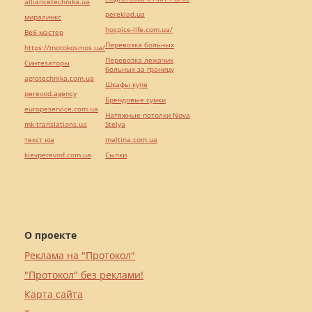
alliancetechnika.ua
pereklad.ua
миралинкс
hospice-life.com.ua/
Веб мастер
Перевозка больных
https://motokosmos.ua/
Перевозка лежачих
Синтезаторы
больных за границу
agrotechnika.com.ua
Шкафы купе
perevod.agency
Брендовые сумки
europeservice.com.ua
Натяжные потолки Nova
mk-translations.ua
Stelya
текст юа
maltina.com.ua
kievperevod.com.ua
Cылки
О проекте
Реклама на "Протокол"
"Протокол" без реклами!
Карта сайта