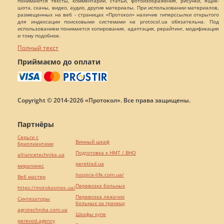
понимаются тексты, комментарии, статьи, фотоизображения, рисунки, ящик-
шота, сканы, видео, аудио, другие материалы. При использовании материалов,
размещенных на веб - страницах «Протокол» наличие гиперссылки открытого
для индексации поисковыми системами на protocol.ua обязательна. Под
использованием понимается копирования, адаптация, рерайтинг, модификация
и тому подобное.
Полный текст
Приймаємо до оплати
Copyright © 2014-2026 «Протокол». Все права защищены.
Партнёры
Серьги с
Винный шкаф
бриллиантами
Подготовка к НМТ / ВНО
alliancetechnika.ua
pereklad.ua
миралинкс
hospice-life.com.ua/
Веб мастер
Перевозка больных
https://motokosmos.ua/
Перевозка лежачих
Синтезаторы
больных за границу
agrotechnika.com.ua
Шкафы купе
perevod.agency