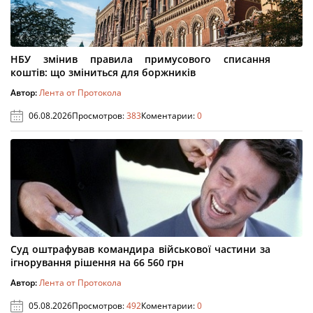
НБУ змінив правила примусового списання
коштів: що зміниться для боржників
Автор:
Лента от Протокола
06.08.2026
Просмотров:
383
Коментарии:
0
Суд оштрафував командира військової частини за
ігнорування рішення на 66 560 грн
Автор:
Лента от Протокола
05.08.2026
Просмотров:
492
Коментарии:
0