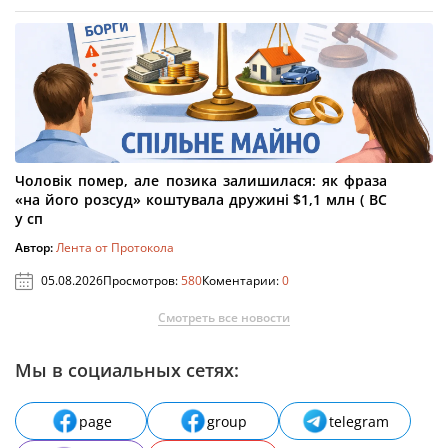
Чоловік помер, але позика залишилася: як фраза
«на його розсуд» коштувала дружині $1,1 млн ( ВС
у сп
Автор:
Лента от Протокола
05.08.2026
Просмотров:
580
Коментарии:
0
Смотреть все новости
Мы в социальных сетях:
page
group
telegram