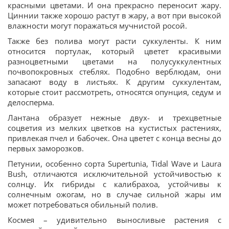
красными цветами. И она прекрасно переносит жару.
Циннии также хорошо растут в жару, а вот при высокой
влажности могут поражаться мучнистой росой.
Также без полива могут расти суккуленты. К ним
относится портулак, который цветет красивыми
разноцветными цветами на полусуккулентных
почвопокровных стеблях. Подобно верблюдам, они
запасают воду в листьях. К другим суккулентам,
которые стоит рассмотреть, относятся опунция, седум и
делосперма.
Лантана образует нежные двух- и трехцветные
соцветия из мелких цветков на кустистых растениях,
привлекая пчел и бабочек. Она цветет с конца весны до
первых заморозков.
Петунии, особенно сорта Supertunia, Tidal Wave и Laura
Bush, отличаются исключительной устойчивостью к
солнцу. Их гибриды с калибрахоа, устойчивы к
солнечным ожогам, но в случае сильной жары им
может потребоваться обильный полив.
Космея – удивительно выносливые растения с