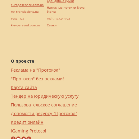
Брендовые сумки
europeservice.com.ua
Натяжные потолки Nova
mk-translations.ua
Stelya
текст юа
maltina.com.ua
kievperevod.com.ua
Cылки
О проекте
Реклама на "Протокол"
"Протокол" без реклами!
Карта сайта
Тендер на юридическую услугу
Пользовательское соглашение
Допомогти ресурсу "Протокол"
Кредит онлайн
iGaming Protocol