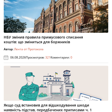
НБУ змінив правила примусового списання
коштів: що зміниться для боржників
Автор:
Лента от Протокола
06.08.2026
Просмотров:
321
Коментарии:
0
Якщо суд встановив для відшкодування шкоди
наявність підстав, передбачених приписами ч. 1