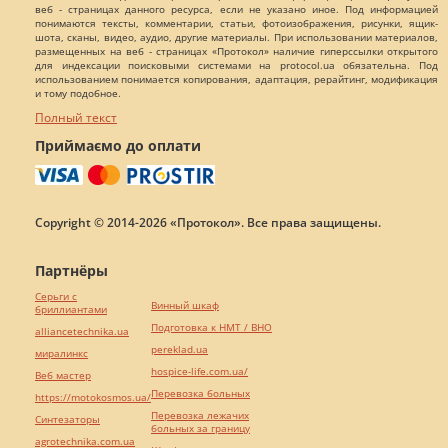
веб - страницах данного ресурса, если не указано иное. Под информацией
понимаются тексты, комментарии, статьи, фотоизображения, рисунки, ящик-
шота, сканы, видео, аудио, другие материалы. При использовании материалов,
размещенных на веб - страницах «Протокол» наличие гиперссылки открытого
для индексации поисковыми системами на protocol.ua обязательна. Под
использованием понимается копирования, адаптация, рерайтинг, модификация
и тому подобное.
Полный текст
Приймаємо до оплати
Copyright © 2014-2026 «Протокол». Все права защищены.
Партнёры
Серьги с
Винный шкаф
бриллиантами
Подготовка к НМТ / ВНО
alliancetechnika.ua
pereklad.ua
миралинкс
hospice-life.com.ua/
Веб мастер
Перевозка больных
https://motokosmos.ua/
Перевозка лежачих
Синтезаторы
больных за границу
agrotechnika.com.ua