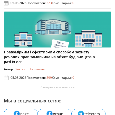
05.08.2026
Просмотров:
523
Коментарии:
0
Правомірним і ефективним способом захисту
речових прав замовника на об’єкт будівництва в
разі їх осп
Автор:
Лента от Протокола
05.08.2026
Просмотров:
399
Коментарии:
0
Смотреть все новости
Мы в социальных сетях:
page
group
telegram