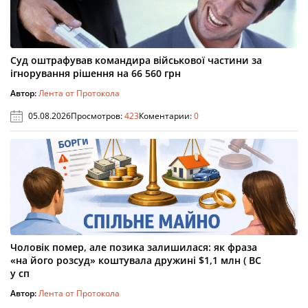
Суд оштрафував командира військової частини за
ігнорування рішення на 66 560 грн
Автор:
Лента от Протокола
05.08.2026
Просмотров:
423
Коментарии:
0
Чоловік помер, але позика залишилася: як фраза
«на його розсуд» коштувала дружині $1,1 млн ( ВС
у сп
Автор:
Лента от Протокола