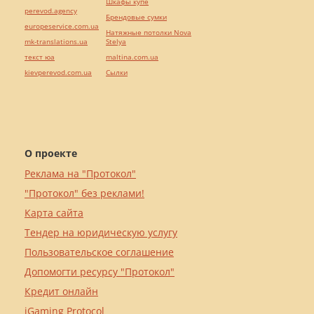
Шкафы купе
perevod.agency
Брендовые сумки
europeservice.com.ua
Натяжные потолки Nova
mk-translations.ua
Stelya
текст юа
maltina.com.ua
kievperevod.com.ua
Cылки
О проекте
Реклама на "Протокол"
"Протокол" без реклами!
Карта сайта
Тендер на юридическую услугу
Пользовательское соглашение
Допомогти ресурсу "Протокол"
Кредит онлайн
iGaming Protocol