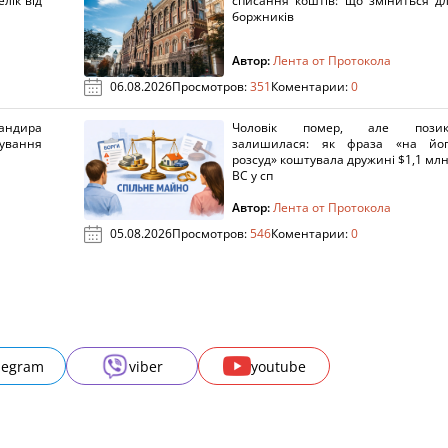
лік від
списання коштів: що зміниться д
боржників
Автор:
Лента от Протокола
06.08.2026
Просмотров:
351
Коментарии:
0
ндира
Чоловік помер, але позик
рування
залишилася: як фраза «на йо
розсуд» коштувала дружині $1,1 млн
ВС у сп
Автор:
Лента от Протокола
05.08.2026
Просмотров:
546
Коментарии:
0
legram
viber
youtube