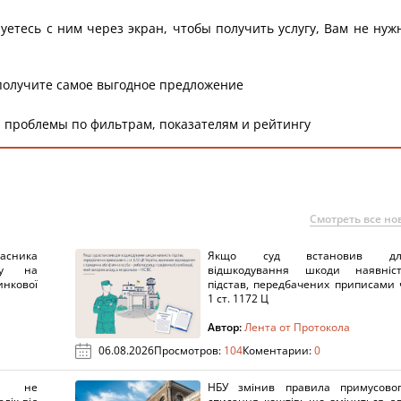
уетесь с ним через экран, чтобы получить услугу, Вам не нуж
получите самое выгодное предложение
 проблемы по фильтрам, показателям и рейтингу
Смотреть все но
ника
Якщо суд встановив дл
нку на
відшкодування шкоди наявніс
нкової
підстав, передбачених приписами 
1 ст. 1172 Ц
Автор:
Лента от Протокола
06.08.2026
Просмотров:
104
Коментарии:
0
х не
НБУ змінив правила примусово