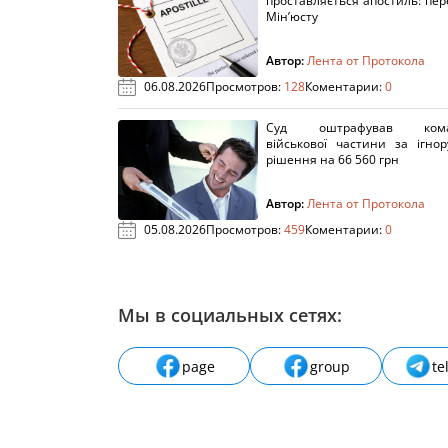
проставляється апостиль: пере
Мін’юсту
Автор:
Лента от Протокола
06.08.2026
Просмотров:
128
Коментарии:
0
Суд оштрафував кома
військової частини за ігно
рішення на 66 560 грн
Автор:
Лента от Протокола
05.08.2026
Просмотров:
459
Коментарии:
0
Мы в социальных сетях:
page
group
te