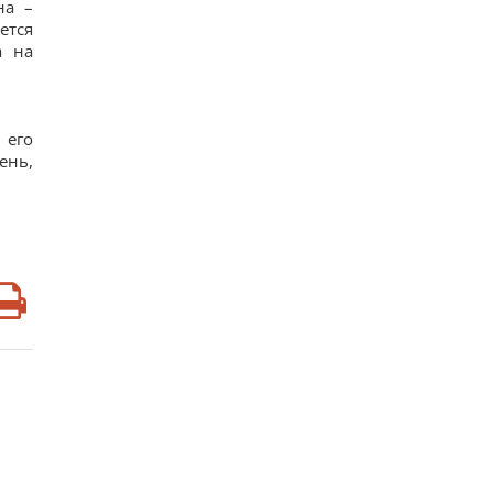
на –
ется
а на
 его
ень,