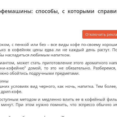
офемашины: способы, с которыми справи
Отключить рекл
ком, с пенкой или без – все виды кофе по-своему хороши
лько в кофейнях цены едва ли не каждый день растут. П
тобы насладиться любимым напитком.
антом, может стать приготовление этого ароматного нап
ни-кофейню" домой, то это не обязательно. Разберемся,
можно обойтись подручными предметами.
шины
них условиях вид черного, как ночь, напитка. Тем более,
 дрип-кофе.
доступным методом и медленно влить ее в кофейный филь
5 минут. При этом нужно помнить, что эспрессо обычно и