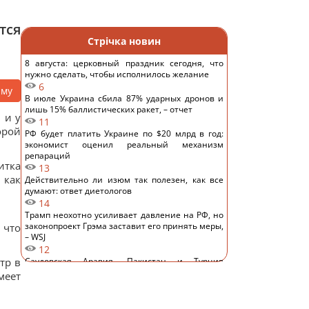
тся
Стрічка новин
8 августа: церковный праздник сегодня, что
нужно сделать, чтобы исполнилось желание
6
аму
В июле Украина сбила 87% ударных дронов и
лишь 15% баллистических ракет, – отчет
 и у
11
орой
РФ будет платить Украине по $20 млрд в год:
экономист оценил реальный механизм
репараций
итка
13
 как
Действительно ли изюм так полезен, как все
думают: ответ диетологов
14
Трамп неохотно усиливает давление на РФ, но
законопроект Грэма заставит его принять меры,
 что
– WSJ
12
тр в
Саудовская Аравия, Пакистан и Турция
заключили соглашение о взаимной обороне, –
меет
Reuters
13
Россия предлагает иностранным заказчикам