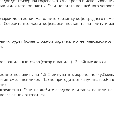
подойдет гейзерная кофеварка. Она проста в использовании
так и для газовой плиты. Если нет этого волшебного устройс
варки до отметки. Наполните корзинку кофе среднего помо
 Соберите все части кофеварки, поставьте на плиту и жд
виях будет более сложной задачей, но не невозможной.
и.
ров;ванильный сахар (сахар и ваниль) - 2 чайные ложки.
 можно поставить на 1,5-2 минуты в микроволновку.Смеш
взбив смесь венчиком. Также пригодиться капучинатор.Нап
анию.
нгредиенты. Если не любите сладкое или запах ванили не
овсе от них отказаться.