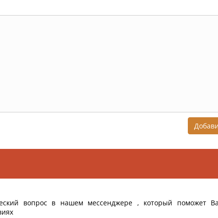
Добав
еский вопрос в нашем мессенджере , который поможет В
виях