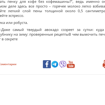
елать пенку для кофе без кофемашины?", ведь именно о
мом деле здесь все просто – горячее молоко легко взбива
йте легкий слой пены толщиной около 0,5 сантиметр
ейте эспрессо.
ка или робуста.
и:Даже самый твердый авокадо созреет за сутки: куда
убнику на зиму: проверенные рецептыВ чем вымочить печ
 в секрете
Коментарии