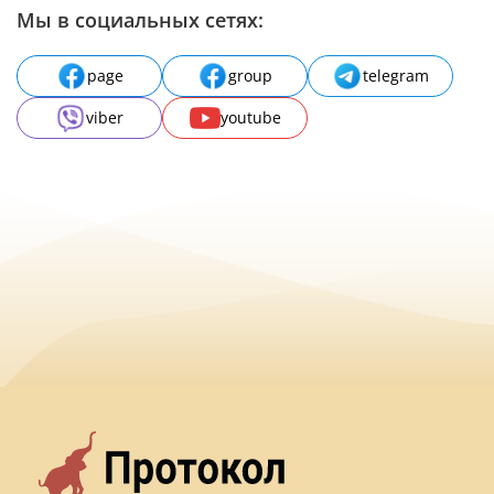
Мы в социальных сетях:
page
group
telegram
viber
youtube