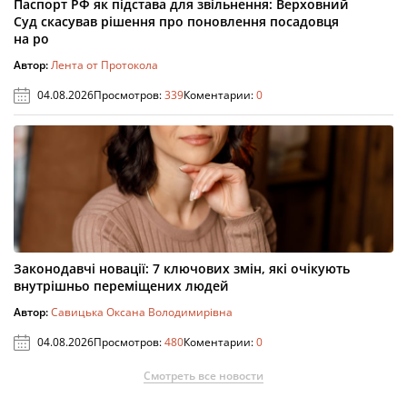
Паспорт РФ як підстава для звільнення: Верховний
Суд скасував рішення про поновлення посадовця
на ро
Автор:
Лента от Протокола
04.08.2026
Просмотров:
339
Коментарии:
0
Законодавчі новації: 7 ключових змін, які очікують
внутрішньо переміщених людей
Автор:
Савицька Оксана Володимирівна
04.08.2026
Просмотров:
480
Коментарии:
0
Смотреть все новости