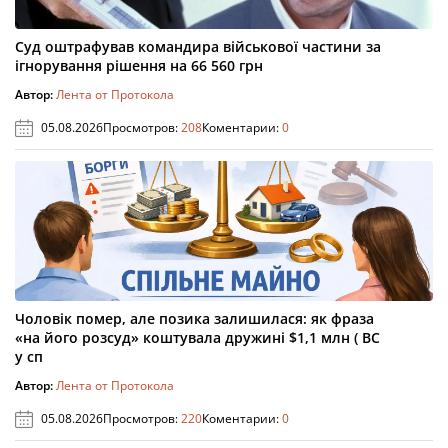
Суд оштрафував командира військової частини за
ігнорування рішення на 66 560 грн
Автор:
Лента от Протокола
05.08.2026
Просмотров:
208
Коментарии:
0
Чоловік помер, але позика залишилася: як фраза
«на його розсуд» коштувала дружині $1,1 млн ( ВС
у сп
Автор:
Лента от Протокола
05.08.2026
Просмотров:
220
Коментарии:
0