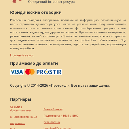
Юридические оговорки
Protocol.ua обладает авторскими правами на информацию, размещенную на
веб - страницах данного ресурса, если не указано иное. Под информацией
понимаются тексты, комментарии, статьи, фотоизображения, рисунки, ящик-
шота, сканы, видео, аудио, другие материалы. При использовании материалов,
размещенных на веб - страницах «Протокол» наличие гиперссылки открытого
для индексации поисковыми системами на protocol.ua обязательна. Под
использованием понимается копирования, адаптация, рерайтинг, модификация
и тому подобное.
Полный текст
Приймаємо до оплати
Copyright © 2014-2026 «Протокол». Все права защищены.
Партнёры
Серьги с
Винный шкаф
бриллиантами
Подготовка к НМТ / ВНО
alliancetechnika.ua
pereklad.ua
миралинкс
hospice-life.com.ua/