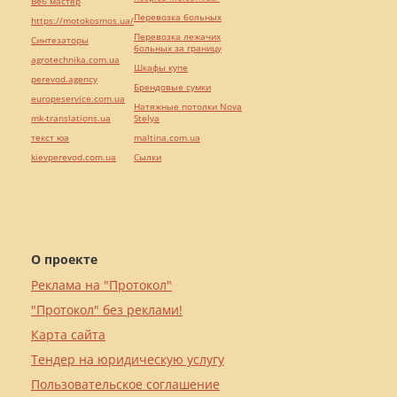
Веб мастер
Перевозка больных
https://motokosmos.ua/
Перевозка лежачих
Синтезаторы
больных за границу
agrotechnika.com.ua
Шкафы купе
perevod.agency
Брендовые сумки
europeservice.com.ua
Натяжные потолки Nova
mk-translations.ua
Stelya
текст юа
maltina.com.ua
kievperevod.com.ua
Cылки
О проекте
Реклама на "Протокол"
"Протокол" без реклами!
Карта сайта
Тендер на юридическую услугу
Пользовательское соглашение