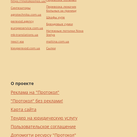
https://motokosmos.ua/
Перевозка лежачих
Синтезаторы
больных за границу
agrotechnika.com.ua
Шкафы купе
perevod.agency
Брендовые сумки
europeservice.com.ua
Натяжные потолки Nova
mk-translations.ua
Stelya
текст юа
maltina.com.ua
kievperevod.com.ua
Cылки
О проекте
Реклама на "Протокол"
"Протокол" без реклами!
Карта сайта
Тендер на юридическую услугу
Пользовательское соглашение
Допомогти ресурсу "Протокол"