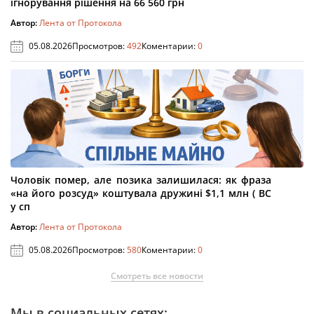
ігнорування рішення на 66 560 грн
Автор:
Лента от Протокола
05.08.2026
Просмотров:
492
Коментарии:
0
Чоловік помер, але позика залишилася: як фраза
«на його розсуд» коштувала дружині $1,1 млн ( ВС
у сп
Автор:
Лента от Протокола
05.08.2026
Просмотров:
580
Коментарии:
0
Смотреть все новости
Мы в социальных сетях: