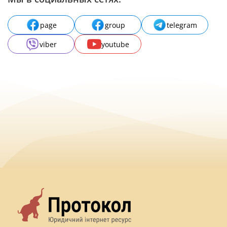
page
group
telegram
viber
youtube