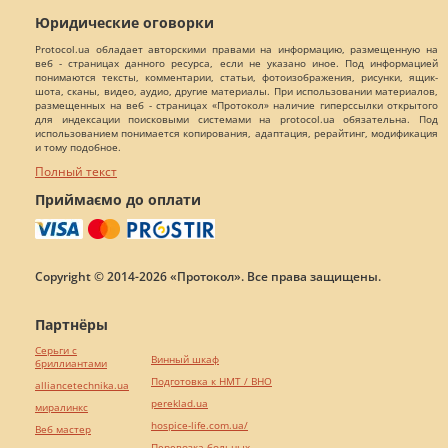
Юридические оговорки
Protocol.ua обладает авторскими правами на информацию, размещенную на
веб - страницах данного ресурса, если не указано иное. Под информацией
понимаются тексты, комментарии, статьи, фотоизображения, рисунки, ящик-
шота, сканы, видео, аудио, другие материалы. При использовании материалов,
размещенных на веб - страницах «Протокол» наличие гиперссылки открытого
для индексации поисковыми системами на protocol.ua обязательна. Под
использованием понимается копирования, адаптация, рерайтинг, модификация
и тому подобное.
Полный текст
Приймаємо до оплати
Copyright © 2014-2026 «Протокол». Все права защищены.
Партнёры
Серьги с
Винный шкаф
бриллиантами
Подготовка к НМТ / ВНО
alliancetechnika.ua
pereklad.ua
миралинкс
hospice-life.com.ua/
Веб мастер
Перевозка больных