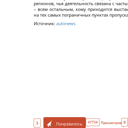
регионов, чья деятельность связана с часты
– всем остальным, кому приходится выст
на тех самых пограничных пунктах пропуска
Источник:
autonews
0
47734
3
Просмотров
Понравилось