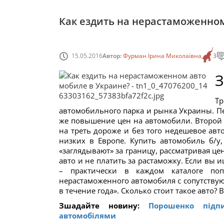
Как ездить на нерастаможенно
15.05.2016
Автор:
Фурман Ірина Миколаївна
3
З
Тр
автомобильного парка и рынка Украины. Пе
же повышение цен на автомобили. Второй 
на треть дороже и без того недешевое авт
низких в Европе. Купить автомобиль б/у,
«заглядывают» за границу, рассматривая ц
авто и не платить за растаможку. Если вы 
– практически в каждом каталоге по
нерастаможенного автомобиля с сопутствую
в течение года». Сколько стоит такое авто?
Зшадайте новину:
Порошенко підп
автомобілями