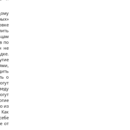
и укрепления иммунитета
16
дому
В Генштабе ВСУ сообщили, на какую сумму
страны НАТО выделят Украине военную
рых»
помощь
овке
17
пить
США ввели новые санкции против Кубы за
ьцам
сотрудничество с Китаем и РФ, – Bloomberg
в по
18
Одна настройка, которую стоит изменить всем
н не
владельцам новых телевизоров
дке.
20
угие
Ученые нашли отпечатки пальцев на керамике
ями,
возрастом 8000 лет: что их удивило
дить
17
ть о
огут
веду
огут
огие
о из
 Как
себе
е от