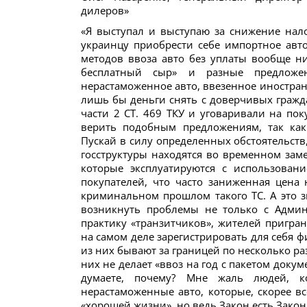
дилеров»
«Я выступал и выступаю за снижение нал
украинцу приобрести себе импортное авто
методов ввоза авто без уплаты вообще ни
бесплатный сыр» и разные предложе
нерастаможенное авто, ввезенное иностран
лишь бы деньги снять с доверчивых гражд
части 2 СТ. 469 ТКУ и уговаривали на пок
верить подобным предложениям, так как
Пускай в силу определенных обстоятельств
госструктуры находятся во временном зам
которые эксплуатируются с использован
покупателей, что часто заниженная цена
криминальном прошлом такого ТС. А это з
возникнуть проблемы не только с Админ
практику «транзитчиков», жителей пригра
на самом деле зарегистрировать для себя 
из них бывают за границей по несколько раз
них не делает «ввоз на год с пакетом докум
думаете, почему? Мне жаль людей, 
нерастаможенные авто, которые, скорее вс
«хорошей жизни», но ведь Закон есть Закон