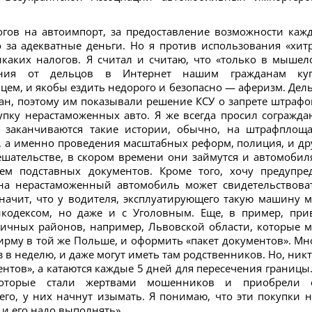
огов на автоимпорт, за предоставление возможности каж
 за адекватные деньги. Но я против использования «хит
каких налогов. Я считал и считаю, что «только в мышел
ния от дельцов в Интернет нашим гражданам ку
цем, и якобы ездить недорого и безопасно — аферизм. Дел
ан, поэтому им показывали решение КСУ о запрете штрафо
упку нерастаможенных авто. Я же всегда просил согражда
 заканчиваются такие истории, обычно, на штрафплоща
, а именно проведения масштабных реформ, полиция, и др
ешательстве, в скором времени они займутся и автомобил
ием подставных документов. Кроме того, хочу предупре
 на нерастаможенный автомобиль может свидетельствова
начит, что у водителя, эксплуатирующего такую машину м
кодексом, но даже и с Уголовным. Еще, в пример, при
ничных районов, например, Львовской области, которые м
фирму в той же Польше, и оформить «пакет документов». Мн
 в неделю, и даже могут иметь там родственников. Но, никт
ентов», а катаются каждые 5 дней для пересечения границы.
которые стали жертвами мошенников и приобрели 
его, у них начнут изымать. Я понимаю, что эти покупки н
 и его надо выполнять».