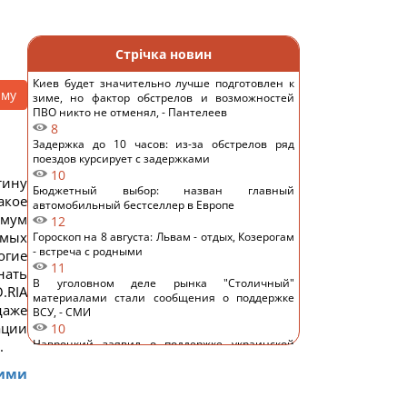
Стрічка новин
Киев будет значительно лучше подготовлен к
аму
зиме, но фактор обстрелов и возможностей
ПВО никто не отменял, - Пантелеев
8
Задержка до 10 часов: из-за обстрелов ряд
поездов курсирует с задержками
10
тину
Бюджетный выбор: назван главный
акое
автомобильный бестселлер в Европе
имум
12
амых
Гороскоп на 8 августа: Львам - отдых, Козерогам
- встреча с родными
огие
11
нать
В уголовном деле рынка "Столичный"
.RIA
материалами стали сообщения о поддержке
даже
ВСУ, - СМИ
ации
10
Навроцкий заявил о поддержке украинской
.
армии, но вспомнил о "флагах Бандеры"
ими
13
Украинцы высказали мнение, когда закончится
война, - результаты опроса