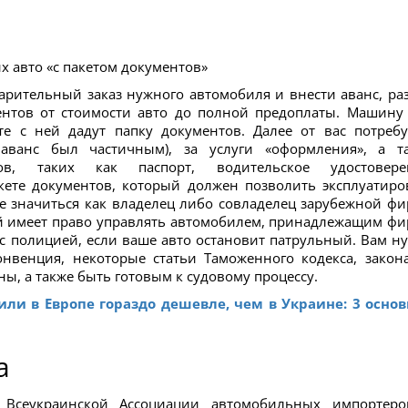
 авто «с пакетом документов»
арительный заказ нужного автомобиля и внести аванс, ра
ентов от стоимости авто до полной предоплаты. Машину
е с ней дадут папку документов. Далее от вас потребу
 аванс был частичным), за услуги «оформления», а т
в, таких как паспорт, водительское удостовере
ете документов, который должен позволить эксплуатиро
те значиться как владелец либо совладелец зарубежной ф
й имеет право управлять автомобилем, принадлежащим фи
 с полицией, если ваше авто остановит патрульный. Вам н
онвенция, некоторые статьи Таможенного кодекса, закон
, а также быть готовым к судовому процессу.
или в Европе гораздо дешевле, чем в Украине: 3 осно
а
р Всеукраинской Ассоциации автомобильных импортер