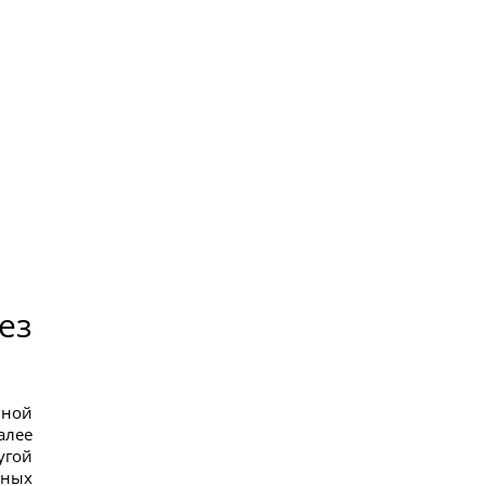
ез
нной
алее
угой
чных