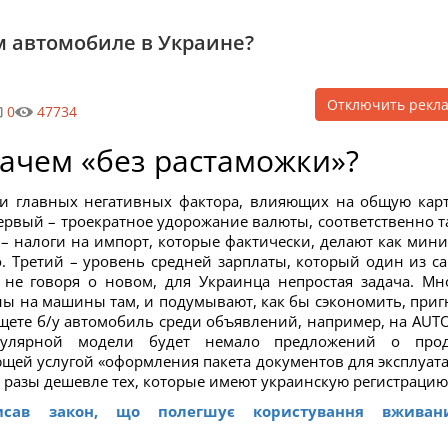
м автомобиле в Украине?
Отключить рекл
0
47734
ачем «без растаможки»?
и главных негативных фактора, влияющих на общую кар
рвый – троекратное удорожание валюты, соответственно т
– налоги на импорт, которые фактически, делают как мин
о. Третий – уровень средней зарплаты, который один из с
 не говоря о новом, для Украинца непростая задача. Мн
ены на машины там, и подумывают, как бы сэкономить, приг
ищете б/у автомобиль среди объявлений, например, на AUTO
пулярной модели будет немало предложений о про
щей услугой «оформления пакета документов для эксплуат
 В разы дешевле тех, которые имеют украинскую регистрацию
исав закон, що полегшує користування вживан