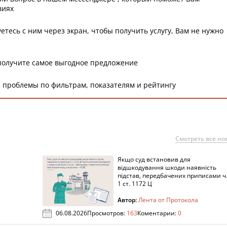
виях
етесь с ним через экран, чтобы получить услугу, Вам не нужно
получите самое выгодное предложение
 проблемы по фильтрам, показателям и рейтингу
Смотреть все но
Якщо суд встановив для
а
відшкодування шкоди наявність
підстав, передбачених приписами ч
1 ст. 1172 Ц
Автор:
Лента от Протокола
06.08.2026
Просмотров:
163
Коментарии:
0