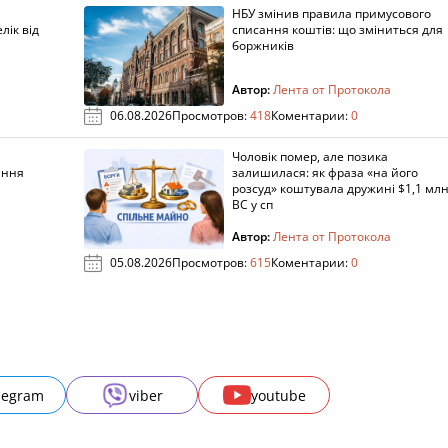
НБУ змінив правила примусового
лік від
списання коштів: що зміниться для
боржників
Автор:
Лента от Протокола
06.08.2026
Просмотров:
418
Коментарии:
0
Чоловік помер, але позика
ання
залишилася: як фраза «на його
розсуд» коштувала дружині $1,1 млн
ВС у сп
Автор:
Лента от Протокола
05.08.2026
Просмотров:
615
Коментарии:
0
legram
viber
youtube