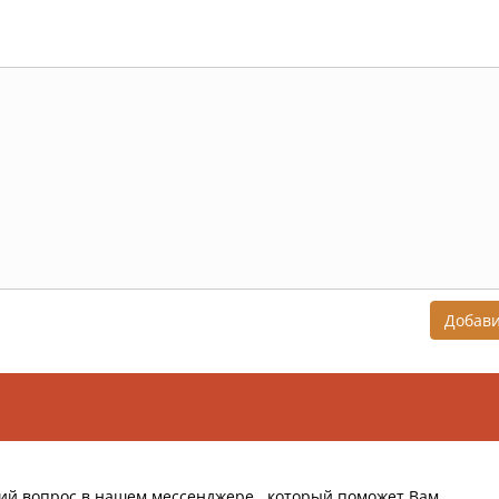
Добав
ий вопрос в нашем мессенджере , который поможет Вам