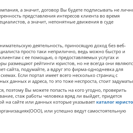
мпания, а значит, договор Вы будете подписывать не лично
веренность представления интересов клиента во время
пециалистов, а значит, непонятные движения в суде
нимательскую деятельность, приносящую доход без веб-
циалиста просто таки неприлично, ведь можно быстро и
клиентам с ее помощью, о предоставляемых услугах и
оры размещают рейтинги юристов, но не всегда они являютс
т-сайта, подумайте, а вдруг это фирма-однодневка для
схемах. Если портал имеет всего несколько страниц с
ных данных и адреса, то это тоже неспроста, стоит задуматьс
, поэтому Вы можете попасть на кого угодно, проверить
ание, стаж работы человека вряд ли выйдет, придется
й на сайте или данных которые указывает
каталог юрист
 организациях(ООО), или успешно ведут самостоятельную