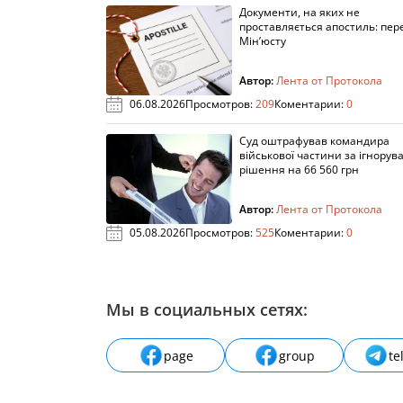
Документи, на яких не
проставляється апостиль: пере
Мін’юсту
Автор:
Лента от Протокола
06.08.2026
Просмотров:
209
Коментарии:
0
Суд оштрафував командира
військової частини за ігнорув
рішення на 66 560 грн
Автор:
Лента от Протокола
05.08.2026
Просмотров:
525
Коментарии:
0
Мы в социальных сетях:
page
group
te