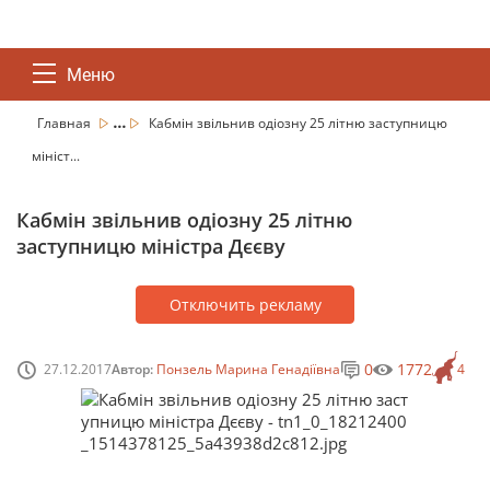
Меню
...
Главная
Кабмін звільнив одіозну 25 літню заступницю
мініст...
Кабмін звільнив одіозну 25 літню
заступницю міністра Дєєву
Отключить рекламу
0
1772
27.12.2017
Автор:
Понзель Марина Генадіївна
4