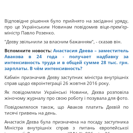
Відповідне рішення було прийнято на засіданні уряду,
про це Українським Новинам повідомив віце-прем'єр-
міністр Павло Розенко.
"Дєєву звільнили за власним бажанням", - сказав він.
Вспомните новость:
Анастасия Деева – заместитель
Авакова в 24 года - получает надбавку за
интенсивность труда и в общей сумме 28 тыс. грн.
зарплаты. В чём интенсивность?
Кабмін призначив Дєєву заступник міністра внутрішніх
справ щодо євроінтеграції 26 жовтня 2016 року.
Як повідомляли Українські Новини, Дєєва розповіла
жіночому журналу про свою роботу і позувала для фото.
Повідомлялося також, що Аваков платить Дєєвій по
тисячі гривень на день.
Анастасія Дєєва була призначена на посаду заступника
Міністра внутрішніх справ з питань європейської