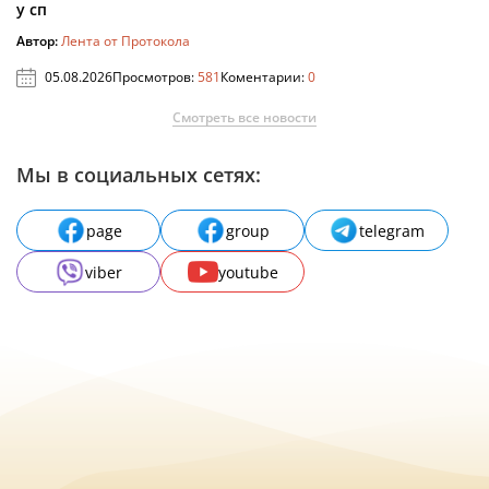
у сп
Автор:
Лента от Протокола
05.08.2026
Просмотров:
581
Коментарии:
0
Смотреть все новости
Мы в социальных сетях:
page
group
telegram
viber
youtube