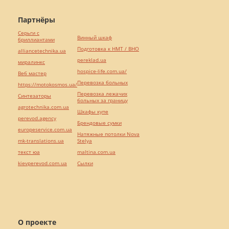
Партнёры
Серьги с
Винный шкаф
бриллиантами
Подготовка к НМТ / ВНО
alliancetechnika.ua
pereklad.ua
миралинкс
hospice-life.com.ua/
Веб мастер
Перевозка больных
https://motokosmos.ua/
Перевозка лежачих
Синтезаторы
больных за границу
agrotechnika.com.ua
Шкафы купе
perevod.agency
Брендовые сумки
europeservice.com.ua
Натяжные потолки Nova
mk-translations.ua
Stelya
текст юа
maltina.com.ua
kievperevod.com.ua
Cылки
О проекте