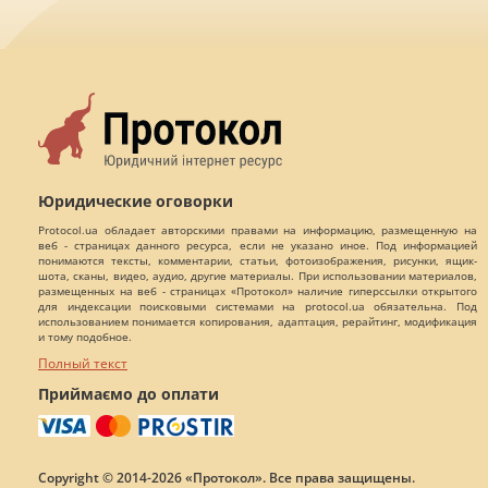
Юридические оговорки
Protocol.ua обладает авторскими правами на информацию, размещенную на
веб - страницах данного ресурса, если не указано иное. Под информацией
понимаются тексты, комментарии, статьи, фотоизображения, рисунки, ящик-
шота, сканы, видео, аудио, другие материалы. При использовании материалов,
размещенных на веб - страницах «Протокол» наличие гиперссылки открытого
для индексации поисковыми системами на protocol.ua обязательна. Под
использованием понимается копирования, адаптация, рерайтинг, модификация
и тому подобное.
Полный текст
Приймаємо до оплати
Copyright © 2014-2026 «Протокол». Все права защищены.