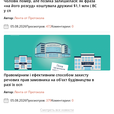
Чоловік помер, але позика залишилася: як фраза
«на його розсуд» коштувала дружині $1,1 млн ( ВС
у сп
Автор:
Лента от Протокола
05.08.2026
Просмотров:
472
Коментарии:
0
Правомірним і ефективним способом захисту
речових прав замовника на об’єкт будівництва в
разі їх осп
Автор:
Лента от Протокола
05.08.2026
Просмотров:
379
Коментарии:
0
Смотреть все новости