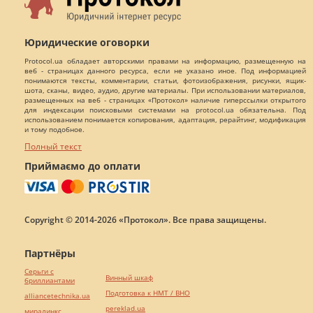
Юридические оговорки
Protocol.ua обладает авторскими правами на информацию, размещенную на
веб - страницах данного ресурса, если не указано иное. Под информацией
понимаются тексты, комментарии, статьи, фотоизображения, рисунки, ящик-
шота, сканы, видео, аудио, другие материалы. При использовании материалов,
размещенных на веб - страницах «Протокол» наличие гиперссылки открытого
для индексации поисковыми системами на protocol.ua обязательна. Под
использованием понимается копирования, адаптация, рерайтинг, модификация
и тому подобное.
Полный текст
Приймаємо до оплати
Copyright © 2014-2026 «Протокол». Все права защищены.
Партнёры
Серьги с
Винный шкаф
бриллиантами
Подготовка к НМТ / ВНО
alliancetechnika.ua
pereklad.ua
миралинкс