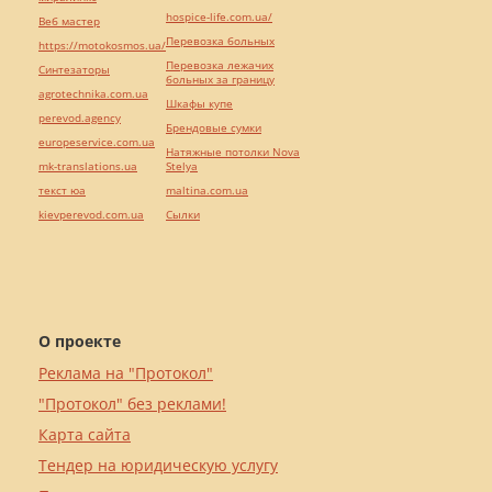
hospice-life.com.ua/
Веб мастер
Перевозка больных
https://motokosmos.ua/
Перевозка лежачих
Синтезаторы
больных за границу
agrotechnika.com.ua
Шкафы купе
perevod.agency
Брендовые сумки
europeservice.com.ua
Натяжные потолки Nova
mk-translations.ua
Stelya
текст юа
maltina.com.ua
kievperevod.com.ua
Cылки
О проекте
Реклама на "Протокол"
"Протокол" без реклами!
Карта сайта
Тендер на юридическую услугу