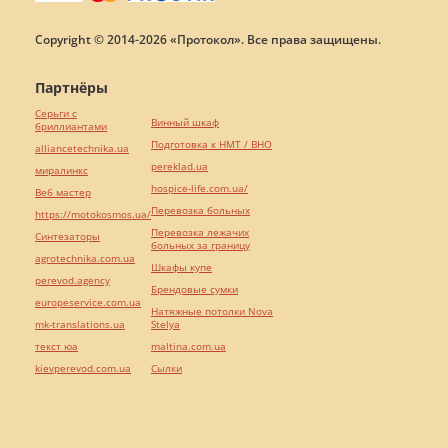
Copyright © 2014-2026 «Протокол». Все права защищены.
Партнёры
Серьги с
Винный шкаф
бриллиантами
Подготовка к НМТ / ВНО
alliancetechnika.ua
pereklad.ua
миралинкс
hospice-life.com.ua/
Веб мастер
Перевозка больных
https://motokosmos.ua/
Перевозка лежачих
Синтезаторы
больных за границу
agrotechnika.com.ua
Шкафы купе
perevod.agency
Брендовые сумки
europeservice.com.ua
Натяжные потолки Nova
mk-translations.ua
Stelya
текст юа
maltina.com.ua
kievperevod.com.ua
Cылки