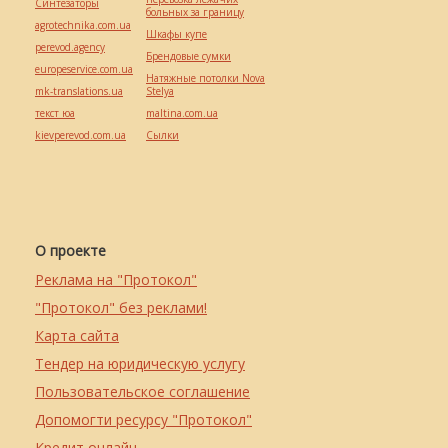
Синтезаторы
больных за границу
agrotechnika.com.ua
Шкафы купе
perevod.agency
Брендовые сумки
europeservice.com.ua
Натяжные потолки Nova
mk-translations.ua
Stelya
текст юа
maltina.com.ua
kievperevod.com.ua
Cылки
О проекте
Реклама на "Протокол"
"Протокол" без реклами!
Карта сайта
Тендер на юридическую услугу
Пользовательское соглашение
Допомогти ресурсу "Протокол"
Кредит онлайн