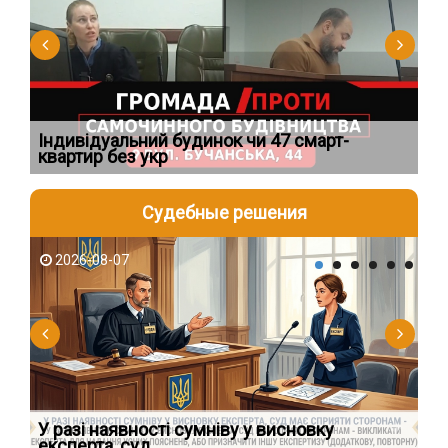
Індивідуальний будинок чи 47 смарт-
Но
квартир без укр
пі
Судебные решения
2026-08-07
2
У разі наявності сумніву у висновку
Як
експерта, суд
вк