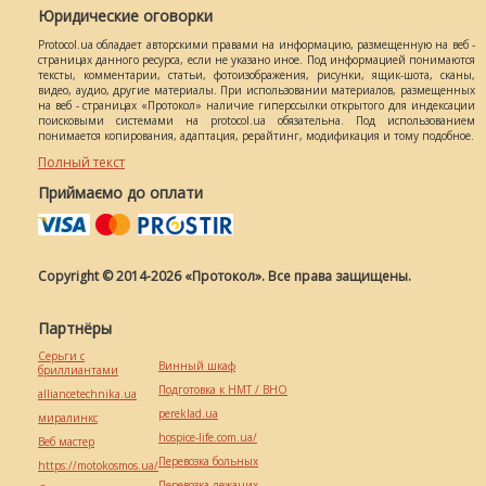
Юридические оговорки
Protocol.ua обладает авторскими правами на информацию, размещенную на веб -
страницах данного ресурса, если не указано иное. Под информацией понимаются
тексты, комментарии, статьи, фотоизображения, рисунки, ящик-шота, сканы,
видео, аудио, другие материалы. При использовании материалов, размещенных
на веб - страницах «Протокол» наличие гиперссылки открытого для индексации
поисковыми системами на protocol.ua обязательна. Под использованием
понимается копирования, адаптация, рерайтинг, модификация и тому подобное.
Полный текст
Приймаємо до оплати
Copyright © 2014-2026 «Протокол». Все права защищены.
Партнёры
Серьги с
Винный шкаф
бриллиантами
Подготовка к НМТ / ВНО
alliancetechnika.ua
pereklad.ua
миралинкс
hospice-life.com.ua/
Веб мастер
Перевозка больных
https://motokosmos.ua/
Перевозка лежачих