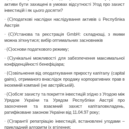
активи
бути
захищені
в
умовах
відсутності
Угод
про
захист
інвестицій
і як
цього
досягти
?
{C}
податкові
наслідки
наслідування
активів
Республіка
·
ü
Австр
ія
{C}
Установа
та
реєстрація
GmbH
:
складнощі
, з
якими
·
можна
зіткнутися
;
вибі
р
оптимальних
засновників
{C}
основи
податкового
режиму;
·
{C}
унікальні
можливості
для забезпечення
максимальної
·
конфіденційності
бенефіціара
;
{C}
звільнення
від
оподаткування
приросту
капіталу
(
capital
·
gains
),
отриманого
внаслідок
продажу
корпоративних
прав в
іноземній
компанії
(не
австр
ійській
).
{C}
обсяг
захисту
та
покриття
інвестицій
згідно
з
Угодою
між
·
Урядом
України
та Урядом
Республіки
Австр
ії
про
заохочення
та
взаємний
захист
капіталовкладень
,
ратифіковане
законом
України
від
11.04.97 року;
{C}
гарантії
репатріацію
інвестицій
,
встановлені
угодами
–
·
прикладний
алгоритм
їх
втілення
;