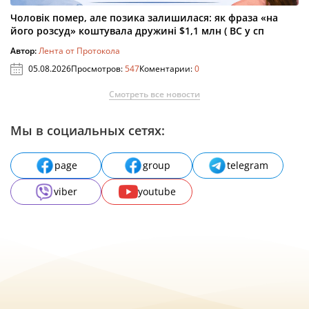
Чоловік помер, але позика залишилася: як фраза «на
його розсуд» коштувала дружині $1,1 млн ( ВС у сп
Автор:
Лента от Протокола
05.08.2026
Просмотров:
547
Коментарии:
0
Смотреть все новости
Мы в социальных сетях:
page
group
telegram
viber
youtube