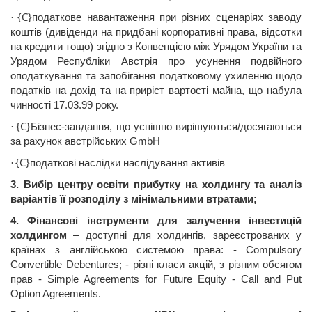
{C}
податкове
навантаження
при
р
ізних
сценаріях
заводу
·
коштів
(
дивіденди
на
придбані
корпоративні
права,
відсотки
на
кредити
тощо
)
згідно
з
Конвенцією
між
Урядом
України
та
Урядом
Республіки
Австрія
про
усунення
подвійного
оподаткування
та
запобігання
податковому
ухиленню
щодо
податків
на
дохід
та на
приріст
вартості
майна,
що
набула
чинності
17.03.99 року.
{C}
Бізнес-завдання
,
що
успішно
вирішуються
/
досягаються
·
за
рахунок
австр
ійських
GmbH
{C}
податкові
наслідки
наслідування
активі
в
·
3.
Вибі
р
центру
освіти
прибутку
на холдингу та
аналіз
варіантів
її
розподілу
з
мінімальними
втратами
;
4.
Фінансові
інструменти
для
залучення
інвестицій
холдингом
–
доступні
для
холдингів
,
зареєстрованих
у
країнах
з
англ
ійською
системою права: -
Compulsory
Convertible
Debentures
; -
р
ізні
класи
акцій
, з
різним
обсягом
прав -
Simple
Agreements
for
Future
Equity
-
Call
and
Put
Option
Agreements
.