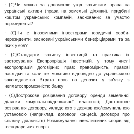
{C}
Чи
можна
за
допомогою
угод
захистити
права на
·
українські
активи
(права на
земельні
ділянки
),
придбані
коштом
українських
компаній
,
заснованих
за
участю
нерезидента?
{C}
Чи
є
іноземними
інвесторами
юридичні
особи-
·
нерезиденти
,
засновані
українськими
бенефіціарами
, та за
яких
умов?
{C}
Стандарти
захисту
інвестицій
та практика
їх
·
застосування
Експропріація
інвестицій
,
у
тому
числі
експропріація
договірних
прав:
правомірність
,
правові
наслідки
та коли
це
можливо
відповідно
до
українського
законодавства
Втрата
прав на депозит у
зв'язку
з
неплатоспроможністю
банку;
{C}
Дострокове
розірвання
договору
оренди
земельної
·
ділянки
комунальної
/
державної
власності
;
Дострокове
розірвання
договору,
укладеного
з державною/
комунальною
установою
(
наприклад
, договори
концесії
, договори про
спільну
діяльність
)
Розмежування
інвестиційних
спорів
в
ід
господарських
спорів