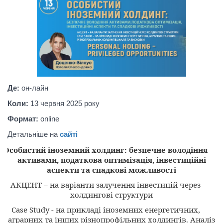
Де:
он-лайн
Коли:
13 червня 2025
року
Формат:
online
Детальніше
на
сайті
Особистий іноземний холдинг: безпечне володіння
активами, податкова оптимізація, інвестиційні
аспекти та спадкові можливості
АКЦЕНТ – на варіанти залучення інвестицій через
холдингові структури
Case
Study
- на прикладі іноземних енергетичних,
аграрних та інших різнопрофільних холдингів.
Аналіз