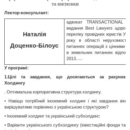
та висновки
Лектор-консультант:
адвокат
TRANSACTIONAL
L
видання
Best
Lawyers
щороку 
Наталія
переліку провідних юристів Укр
року в області нерухомості
Доценко
-Білоус
питаннях операцій з цінними п
в земельних питаннях відпов
2013…..
У програмі
:
1.
Цілі
та
завдання
,
що
досягаються
за
рахунок
Холдингу
.
Оптимальна
корпоративна структура холдингу.
•
Навіщо
потрібний
іноземний
холдинг і
які
завдання
він
вирішуватиме
порівняно
з
українською
структурою?
•
Іноземний
холдинг та
український
субхолдинг
;
•
Варіанти
українського
субхолдингу
(
інвестиційні
фонди
та