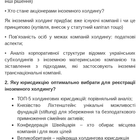
інші
р
ішення
)
•
Хто
стане
акціонерами
іноземного
холдингу?
Як
іноземний
холдинг
придбає
вже
існуючі
компанії
і
чи
це
принципово
(
купівля
,
внесок
у
статутний
капітал
тощо
)
•
Пов'язан
ість
осіб
у межах
компаній
холдингу:
податкові
аспекти
;
•
Аналіз
корпоративної
структури
відомих
українських
субхолдингів
з
іноземною
материнською
компанією
та
зіставлення
з
п
ідходами
,
які
застосовують
іноземні
транснаціональні
компанії
.
2. Яку
юрисдикцію
оптимально
вибрати
для
реєстрації
іноземного
холдингу?
ТОП-5
холдингових
юрисдикцій
:
порівняльний
аналіз
;
Князівство
Ліхтенштейн
:
унікальні
можливості
фундацій
(
stiftung
) для
збереження
та
безподаткового
примноження
сімейних
активі
в
;
Конфедерація
Швейцарія
–
хто
обирає
місцева
компанія
і для
яких
цілей
Великобританія
–
найкраща
холдингова
юрисдикція