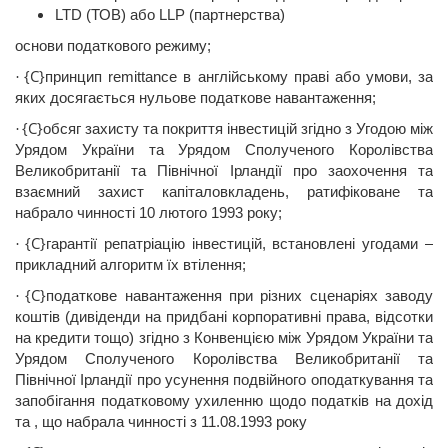
LTD (
ТОВ
)
або
LLP
(партнерства)
основи
податкового
режиму;
{C}
принцип
remittance
в
англ
ійському
праві
або
умови
, за
·
яких
досягається
нульове
податкове
навантаження
;
{C}
обсяг
захисту
та
покриття
інвестицій
згідно
з
Угодою
між
·
Урядом
України
та Урядом
Сполученого
Королівства
Великобританії
та
П
івнічної
Ірландії
про
заохочення
та
взаємний
захист
капіталовкладень
,
ратифіковане
та
набрало
чинності
10 лютого 1993 року;
{C}
гарантії
репатріацію
інвестицій
,
встановлені
угодами
–
·
прикладний
алгоритм
їх
втілення
;
{C}
податкове
навантаження
при
р
ізних
сценаріях
заводу
·
коштів
(
дивіденди
на
придбані
корпоративні
права,
відсотки
на
кредити
тощо
)
згідно
з
Конвенцією
між
Урядом
України
та
Урядом
Сполученого
Королівства
Великобританії
та
Північної
Ірландії
про
усунення
подвійного
оподаткування
та
запобігання
податковому
ухиленню
щодо
податків
на
дохід
та ,
що
набрала
чинності
з 11.08.1993 року