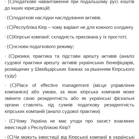
{C}
податкове
навантаження
при
подальшому
русі
кошті
в
·
до
інших
юрисдикцій
;
{C}
податкові
наслідки
наслідування
активі
в
.
·
{C}
Республіка
Кі
пр
–
чому
варіант
не для кожного холдингу
·
{C}
Кіпрські
компанії
:
складність
прихована
у
їх
простоті
;
·
{C}
основи
податкового
режиму;
·
{C}
ризики
, практика та
підстави
арешту
активів
(
аналіз
·
судової
практики
арешту
активів
українських
бенефіціарів
,
розміщених
у
Швейцарських
банках за
рішенням
К
іпрського
суду)
{C}
Place
of
effective
management
(
місце
управління
·
компанією
)
або
умови
, за
яких
кіпрська
компанія
може
змінити
свою
резидентність
або
як
українські
фіскальні
органи
ставлять
п
ід
сумнів
податкову
резидентність
кіпрських
компаній
(
аналіз
судової
практики)
{C}
Чому
Україна
не
має
угоди про
захист
взаємних
·
інвестицій
з
Республікою
Кі
пр
?
{C}
Чи
можуть
інвестиції
від
К
іпрської
компанії
в
українські
·