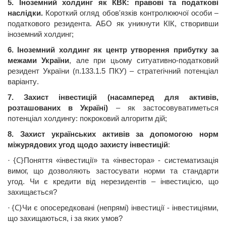
5.
Іноземний
холдинг як
КВК
:
правові
та
податкові
наслідки
.
Короткий
огляд
обов'язків
контролюючої
особи –
податкового
резидента. АБО як
уникнути
К
ІК
, створивши
іноземний
холдинг;
6.
Іноземний
холдинг як центр
утворення
прибутку
за
межами
України
, але при
цьому
ситуативно-
податковий
резидент
України
(п.133.1.5
ПКУ
) –
стратегічний
потенціал
варіант
у
.
7.
Захист
інвестицій
(
насамперед
для
активів
,
розташованих
в
Україні
)
– як
застосовуватиметься
потенціал
холдингу:
покроковий
алгоритм
дій
;
8.
Захист
українських
активі
в
за
допомогою
норм
міжурядових
угод
щодо
захисту
інвестицій
:
{C}
Поняття
«
інвестиції
» та «
інвестора
» -
систематизація
·
вимог
,
що
дозволяють
застосувати
норми
та
стандарти
угод
.
Чи
є
кредити
в
ід
нерезидентів
–
інвестицією
,
що
захищається
?
{C}
Чи
є
опосередковані
(
непрям
і
)
інвестиції
-
інвестиціями
,
·
що
захищаються
, і за
яких
умов?