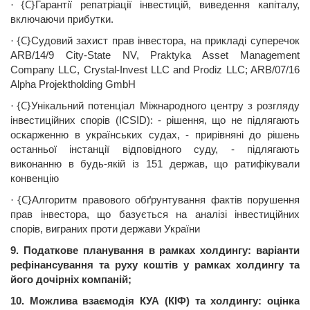
{C}
Гарантії
репатріації
інвестицій
,
виведення
капіталу
,
·
включаючи
прибутки
.
{C}
Судовий
захист
прав
інвестора
, на
прикладі
суперечок
·
ARB
/14/9
City-State
NV
,
Praktyka
Asset
Management
Company
LLC,
Crystal-Invest
LLC
and
Prodiz
LLC;
ARB
/07/16
Alpha
Projektholding
GmbH
{C}
Унікальний
потенціал
Міжнародного
центру з
розгляду
·
інвестиційних
спорів
(
ICSID
): -
р
ішення
,
що
не
підлягають
оскарженню
в
українських
судах, -
прирівняні
до
рішень
останньої
інстанції
відповідного
суду, -
підлягають
виконанню
в будь-
якій
із
151 держав,
що
ратифікували
конвенцію
{C}
Алгоритм
правового
обґрунтування
фактів
порушення
·
прав
інвестора
,
що
базується
на
аналізі
інвестиційних
спорів
,
виграних
проти
держави
України
9.
Податкове
планування
в рамках холдингу:
варіанти
рефінансування
та
руху
коштів
у
рамках холдингу та
його
дочірніх
компаній
;
10.
Можлива
взаємодія
КУА
(
КІФ
) та холдингу:
оцінка