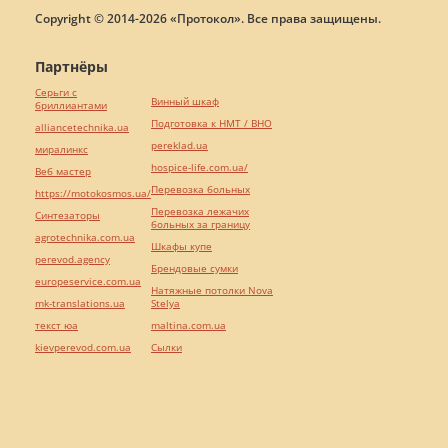
Copyright © 2014-2026 «Протокол». Все права защищены.
Партнёры
Серьги с
Винный шкаф
бриллиантами
Подготовка к НМТ / ВНО
alliancetechnika.ua
pereklad.ua
миралинкс
hospice-life.com.ua/
Веб мастер
Перевозка больных
https://motokosmos.ua/
Перевозка лежачих
Синтезаторы
больных за границу
agrotechnika.com.ua
Шкафы купе
perevod.agency
Брендовые сумки
europeservice.com.ua
Натяжные потолки Nova
mk-translations.ua
Stelya
текст юа
maltina.com.ua
kievperevod.com.ua
Cылки