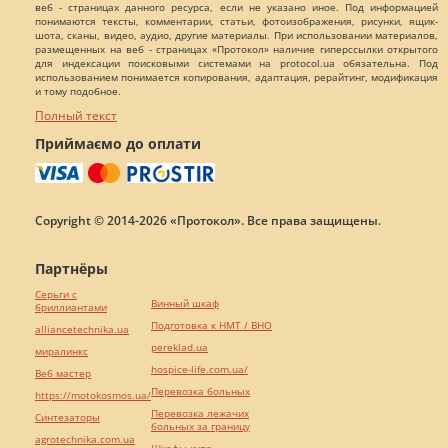
веб - страницах данного ресурса, если не указано иное. Под информацией
понимаются тексты, комментарии, статьи, фотоизображения, рисунки, ящик-
шота, сканы, видео, аудио, другие материалы. При использовании материалов,
размещенных на веб - страницах «Протокол» наличие гиперссылки открытого
для индексации поисковыми системами на protocol.ua обязательна. Под
использованием понимается копирования, адаптация, рерайтинг, модификация
и тому подобное.
Полный текст
Приймаємо до оплати
Copyright © 2014-2026 «Протокол». Все права защищены.
Партнёры
Серьги с
Винный шкаф
бриллиантами
Подготовка к НМТ / ВНО
alliancetechnika.ua
pereklad.ua
миралинкс
hospice-life.com.ua/
Веб мастер
Перевозка больных
https://motokosmos.ua/
Перевозка лежачих
Синтезаторы
больных за границу
agrotechnika.com.ua