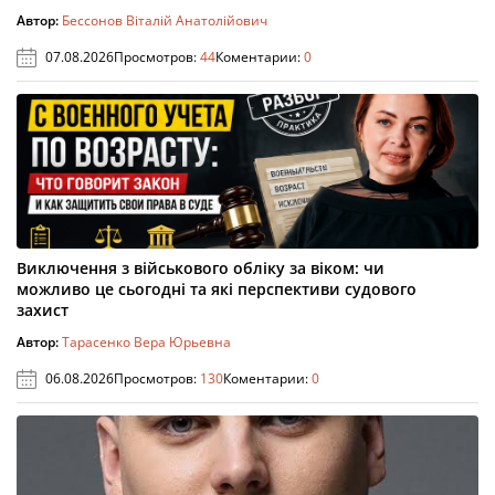
Автор:
Бессонов Віталій Анатолійович
07.08.2026
Просмотров:
44
Коментарии:
0
Виключення з військового обліку за віком: чи
можливо це сьогодні та які перспективи судового
захист
Автор:
Тарасенко Вера Юрьевна
06.08.2026
Просмотров:
130
Коментарии:
0