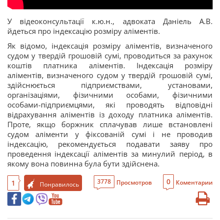
У відеоконсультації к.ю.н., адвоката Даніель А.В.
йдеться про індексацію розміру аліментів.
Як відомо, індексація розміру аліментів, визначеного
судом у твердій грошовій сумі, проводиться за рахунок
коштів платника аліментів. Індексація розміру
аліментів, визначеного судом у твердій грошовій сумі,
здійснюється підприємствами, установами,
організаціями, фізичними особами, фізичними
особами-підприємцями, які проводять відповідні
відрахування аліментів із доходу платника аліментів.
Проте, якщо боржник сплачував лише встановлені
судом аліменти у фіксованій сумі і не проводив
індексацію, рекомендується подавати заяву про
проведення індексації аліментів за минулий період, в
якому вона повинна була бути здійснена.
0
3778
1
Просмотров
Коментарии
Понравилось