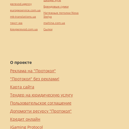
Шкафы купе
perevod.agency
Брендовые сумки
europeservice.com.ua
Натяжные потолки Nova
mk-translations.ua
Stelya
текст юа
maltina.com.ua
kievperevod.com.ua
Cылки
О проекте
Реклама на "Протокол"
"Протокол" без реклами!
Карта сайта
Тендер на юридическую услугу
Пользовательское соглашение
Допомогти ресурсу "Протокол"
Кредит онлайн
iGaming Protocol