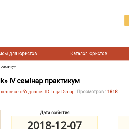
исы для юристов
Каталог юристов
 практикум
alk» IV семінар практикум
атське об'єднання ID Legal Group
Просмотров :
1818
Дата события
2018-12-07