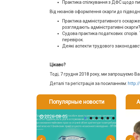
Практика спілкування з ДФС щодо пи
Від нюансів оформлення скарги до підводних
Практика адміністративного оскарженн
розглядають адміністративні скарги? 
Судова практика податкових спорів. 
перевірок.
Деякі аспекти трудового законодавс
Цікаво?
Тоді, 7 грудня 2018 року, ми запрошуємо Вас 
Деталі та регістрація за посиланням:
http:/
Популярные новости
А
2026-08-05
2026-08-03
2026-08
202