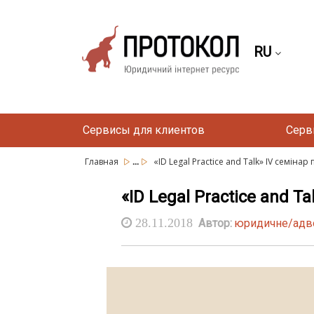
RU
Сервисы для клиентов
Серв
...
Главная
«ID Legal Practice and Talk» IV семінар
«ID Legal Practice and T
28.11.2018
Автор:
юридичне/адвок