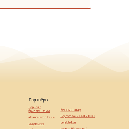
Партнёры
Серьги с
Винный шкаф
бриллиантами
Подготовка к НМТ / ВНО
alliancetechnika.ua
pereklad.ua
миралинкс
hospice-life.com.ua/