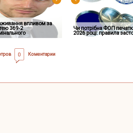
вживання впливом за
Скорочення під час
Переоформлення
трафував командира
тею 369-2
воєнного стану: як діяти
Чоловік помер, але позика
відстрочки за іншою
Чи потрібна ФОП печатк
При зарахуванні в с
ої частини за ігн
мінального
робото
залишилася: як фраза «на
підставою: нов
2026 році: правила заст
покарання днів трим
отров
0
Коментарии