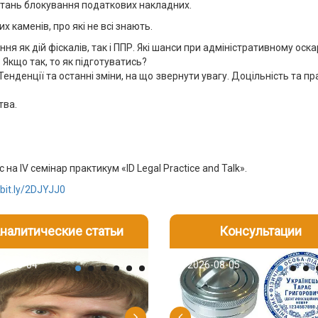
тань блокування податкових накладних.
 каменів, про які не всі знають.
я як дій фіскалів, так і ППР. Які шанси при адміністративному оскар
Якщо так, то як підготуватись?
Тенденції та останні зміни, на що звернути увагу. Доцільність та 
тва.
на IV семінар практикум «ID Legal Practice and Talk».
/bit.ly/2DJYJJ0
налитические статьи
Консультации
-05
6-08-04
2026-07-23
2026-08-05
2026-08-04
2026-08-05
2026-07-30