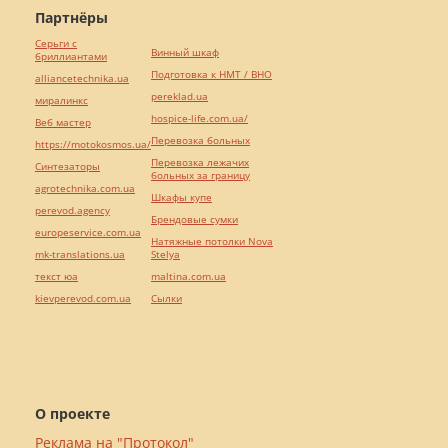
Партнёры
Серьги с
Винный шкаф
бриллиантами
Подготовка к НМТ / ВНО
alliancetechnika.ua
pereklad.ua
миралинкс
hospice-life.com.ua/
Веб мастер
Перевозка больных
https://motokosmos.ua/
Перевозка лежачих
Синтезаторы
больных за границу
agrotechnika.com.ua
Шкафы купе
perevod.agency
Брендовые сумки
europeservice.com.ua
Натяжные потолки Nova
mk-translations.ua
Stelya
текст юа
maltina.com.ua
kievperevod.com.ua
Cылки
О проекте
Реклама на "Протокол"