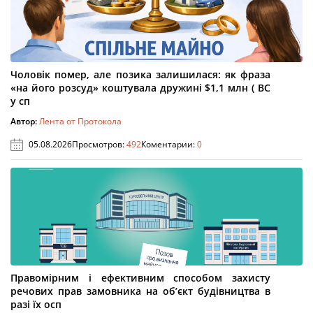
Чоловік помер, але позика залишилася: як фраза
«на його розсуд» коштувала дружині $1,1 млн ( ВС
у сп
Автор:
Лента от Протокола
05.08.2026
Просмотров:
492
Коментарии:
0
Правомірним і ефективним способом захисту
речових прав замовника на об’єкт будівництва в
разі їх осп