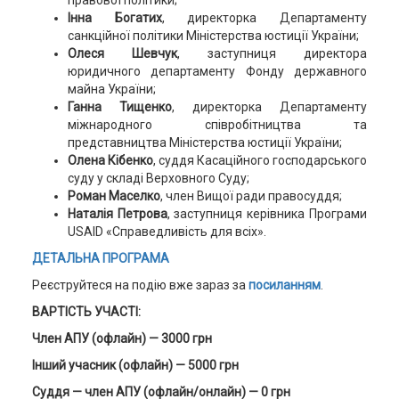
правової політики;
Інна Богатих
, директорка Департаменту
санкційної політики Міністерства юстиції України;
Олеся Шевчук
, заступниця директора
юридичного департаменту Фонду державного
майна України;
Ганна Тищенко
, директорка Департаменту
міжнародного співробітництва та
представництва Міністерства юстиції України;
Олена Кібенко
, суддя Касаційного господарського
суду у складі Верховного Суду;
Роман Маселко
, член Вищої ради правосуддя;
Наталія Петрова
, заступниця керівника Програми
USAID «Справедливість для всіх».
ДЕТАЛЬНА ПРОГРАМА
Реєструйтеся на подію вже зараз за
посиланням
.
ВАРТІСТЬ УЧАСТІ:
Член АПУ (офлайн) — 3000 грн
Інший учасник (офлайн) — 5000 грн
Суддя — член АПУ (офлайн/онлайн) — 0 грн