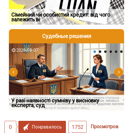
Сімейний чи особистий кредит: від чого
Пр
залежить ві
по
Судебные решения
2026-08-07
2
У разі наявності сумніву у висновку
Як
експерта, суд
вк
0
1752
Просмотров
Понравилось