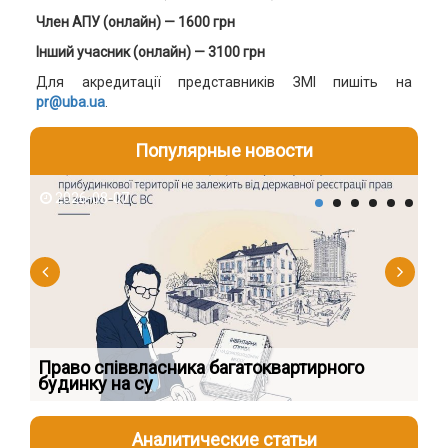
Член АПУ (онлайн) — 1600 грн
Інший учасник (онлайн) — 3100 грн
Для акредитації представників ЗМІ пишіть на
pr@uba.ua
.
Популярные новости
2026-08-07
2
к
Право співвласника багатоквартирного
Як
будинку на су
шк
Аналитические статьи