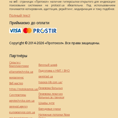
на веб - страницах «Протокол» наличие гиперссылки открытого для индексации
поисковыми системами на protocol.ua обязательна. Под использованием
понимается копирования, адаптация, рерайтинг, модификация и тому подобное.
Полный текст
Приймаємо до оплати
Copyright © 2014-2026 «Протокол». Все права защищены.
Партнёры
Серьги с
Винный шкаф
бриллиантами
Подготовка к НМТ / ВНО
alliancetechnika.ua
pereklad.ua
миралинкс
hospice-life.com.ua/
Веб мастер
Перевозка больных
https://motokosmos.ua/
Перевозка лежачих
Синтезаторы
больных за границу
agrotechnika.com.ua
Шкафы купе
perevod.agency
Брендовые сумки
europeservice.com.ua
Натяжные потолки Nova