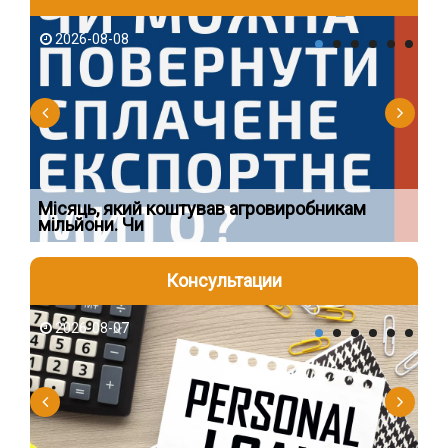
2026-08-08
2
Ї
Місяць, який коштував агровиробникам
Ог
мільйони. Чи
що
Консультации
2026-08-07
2