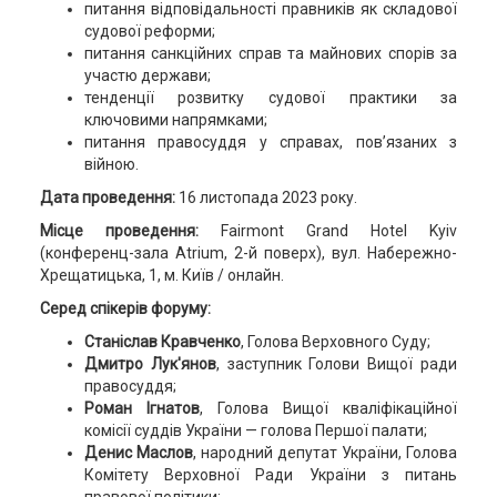
питання відповідальності правників як складової
судової реформи;
питання санкційних справ та майнових спорів за
участю держави;
тенденції розвитку судової практики за
ключовими напрямками;
питання правосуддя у справах, пов’язаних з
війною.
Дата проведення:
16 листопада 2023 року.
Місце проведення:
Fairmont Grand Hotel Kyiv
(конференц-зала Atrium, 2-й поверх), вул. Набережно-
Хрещатицька, 1, м. Київ / онлайн.
Серед спікерів форуму:
Станіслав Кравченко
, Голова Верховного Суду;
Дмитро Лук'янов
, заступник Голови Вищої ради
правосуддя;
Роман Ігнатов
, Голова Вищої кваліфікаційної
комісії суддів України — голова Першої палати;
Денис Маслов
, народний депутат України, Голова
Комітету Верховної Ради України з питань