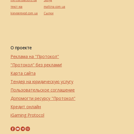
mk-translations.ua
Stelya
текст юа
maltina.com.ua
kievperevod.com.ua
Cылки
О проекте
Реклама на "Протокол"
"Протокол" без реклами!
Карта сайта
Тендер на юридическую услугу
Пользовательское соглашение
Допомогти ресурсу "Протокол"
Кредит онлайн
iGaming Protocol