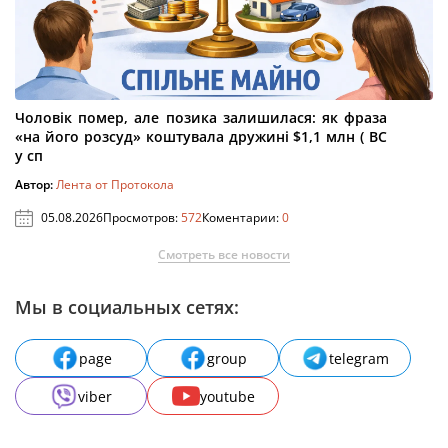
Чоловік помер, але позика залишилася: як фраза
«на його розсуд» коштувала дружині $1,1 млн ( ВС
у сп
Автор:
Лента от Протокола
05.08.2026
Просмотров:
572
Коментарии:
0
Смотреть все новости
Мы в социальных сетях:
page
group
telegram
viber
youtube