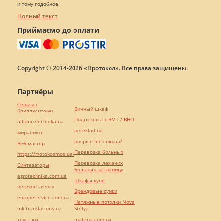
и тому подобное.
Полный текст
Приймаємо до оплати
Copyright © 2014-2026 «Протокол». Все права защищены.
Партнёры
Серьги с
Винный шкаф
бриллиантами
Подготовка к НМТ / ВНО
alliancetechnika.ua
pereklad.ua
миралинкс
hospice-life.com.ua/
Веб мастер
Перевозка больных
https://motokosmos.ua/
Перевозка лежачих
Синтезаторы
больных за границу
agrotechnika.com.ua
Шкафы купе
perevod.agency
Брендовые сумки
europeservice.com.ua
Натяжные потолки Nova
mk-translations.ua
Stelya
текст юа
maltina.com.ua