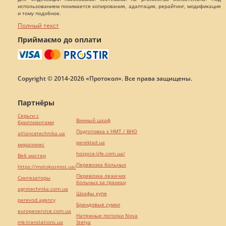
использованием понимается копирования, адаптация, рерайтинг, модификация
и тому подобное.
Полный текст
Приймаємо до оплати
Copyright © 2014-2026 «Протокол». Все права защищены.
Партнёры
Серьги с
Винный шкаф
бриллиантами
Подготовка к НМТ / ВНО
alliancetechnika.ua
pereklad.ua
миралинкс
hospice-life.com.ua/
Веб мастер
Перевозка больных
https://motokosmos.ua/
Перевозка лежачих
Синтезаторы
больных за границу
agrotechnika.com.ua
Шкафы купе
perevod.agency
Брендовые сумки
europeservice.com.ua
Натяжные потолки Nova
mk-translations.ua
Stelya