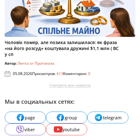
Чоловік помер, але позика залишилася: як фраза
«на його розсуд» коштувала дружині $1,1 млн ( ВС
у сп
Автор:
Лента от Протокола
05.08.2026
Просмотров:
613
Коментарии:
0
Смотреть все новости
Мы в социальных сетях:
page
group
telegram
viber
youtube