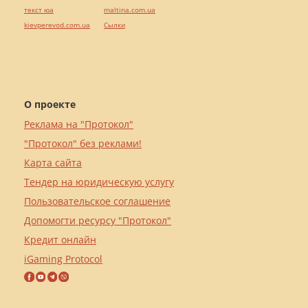
текст юа
maltina.com.ua
kievperevod.com.ua
Cылки
О проекте
Реклама на "Протокол"
"Протокол" без реклами!
Карта сайта
Тендер на юридическую услугу
Пользовательское соглашение
Допомогти ресурсу "Протокол"
Кредит онлайн
iGaming Protocol