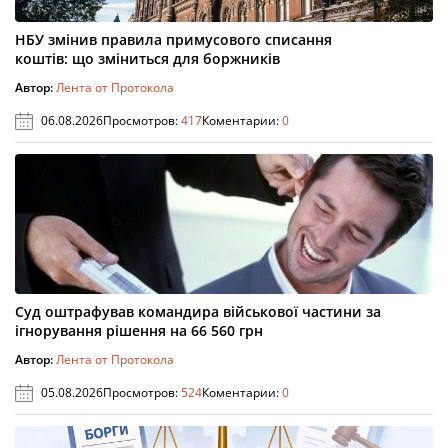
НБУ змінив правила примусового списання
коштів: що зміниться для боржників
Автор:
Лента от Протокола
06.08.2026
Просмотров:
417
Коментарии:
0
Суд оштрафував командира військової частини за
ігнорування рішення на 66 560 грн
Автор:
Лента от Протокола
05.08.2026
Просмотров:
524
Коментарии:
0