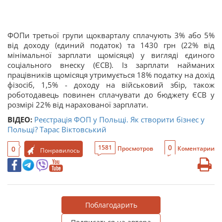
ФОПи третьої групи щокварталу сплачують 3% або 5%
від доходу (єдиний податок) та 1430 грн (22% від
мінімальної зарплати щомісяця) у вигляді єдиного
соціального внеску (ЄСВ). Із зарплати найманих
працівників щомісяця утримується 18% податку на дохід
фізосіб, 1,5% - доходу на військовий збір, також
роботодавець повинен сплачувати до бюджету ЄСВ у
розмірі 22% від нарахованої зарплати.
ВІДЕО:
Реєстрація ФОП у Польщі. Як створити бізнес у
Польщі? Тарас Віктовський
0
1581
0
Просмотров
Коментарии
Понравилось
Поблагодарить