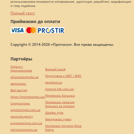
использованием понимается копирования, адаптация, рерайтинг, модификация
и тому подобное.
Полный текст
Приймаємо до оплати
Copyright © 2014-2026 «Протокол». Все права защищены.
Партнёры
Серьги с
Винный шкаф
бриллиантами
Подготовка к НМТ / ВНО
alliancetechnika.ua
pereklad.ua
миралинкс
hospice-life.com.ua/
Веб мастер
Перевозка больных
https://motokosmos.ua/
Перевозка лежачих
Синтезаторы
больных за границу
agrotechnika.com.ua
Шкафы купе
perevod.agency
Брендовые сумки
europeservice.com.ua
Натяжные потолки Nova
mk-translations.ua
Stelya