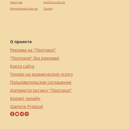
текст юа
maltina.com.ua
kievperevod.com.ua
Cылки
О проекте
Реклама на "Протокол"
"Протокол" без реклами!
Карта сайта
Тендер на юридическую услугу
Пользовательское соглашение
Допомогти ресурсу "Протокол"
Кредит онлайн
iGaming Protocol