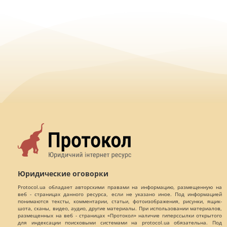
Юридические оговорки
Protocol.ua обладает авторскими правами на информацию, размещенную на
веб - страницах данного ресурса, если не указано иное. Под информацией
понимаются тексты, комментарии, статьи, фотоизображения, рисунки, ящик-
шота, сканы, видео, аудио, другие материалы. При использовании материалов,
размещенных на веб - страницах «Протокол» наличие гиперссылки открытого
для индексации поисковыми системами на protocol.ua обязательна. Под