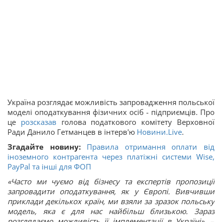
Україна розглядає можливість запровадження польської
моделі оподаткування фізичних осіб - підприємців. Про
це
розсказав
голова податкового комітету Верховної
Ради Данило Гетманцев в інтерв'ю
Новини.Live
.
Згадайте новину:
Правила отримання оплати від
іноземного контрагента через платіжні системи Wise,
PayPal та інші для ФОП
«Часто ми чуємо від бізнесу та експертів пропозиції
запровадити оподаткування, як у Європі. Вивчивши
приклади декількох країн, ми взяли за зразок польську
модель, яка є для нас найбільш близькою. Зараз
розглядаємо можливість її імплементації в Україні»
, –