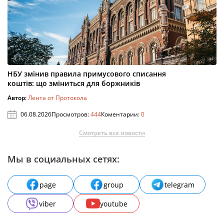
НБУ змінив правила примусового списання
коштів: що зміниться для боржників
Автор:
Лента от Протокола
06.08.2026
Просмотров:
444
Коментарии:
0
Смотреть все новости
Мы в социальных сетях:
page
group
telegram
viber
youtube