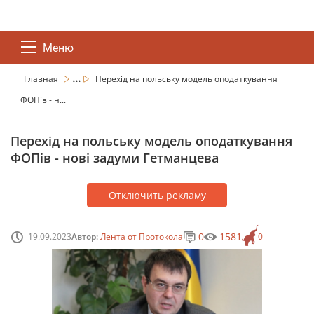
Меню
...
Главная
Перехід на польську модель оподаткування
ФОПів - н...
Перехід на польську модель оподаткування
ФОПів - нові задуми Гетманцева
Отключить рекламу
0
1581
19.09.2023
Автор:
Лента от Протокола
0