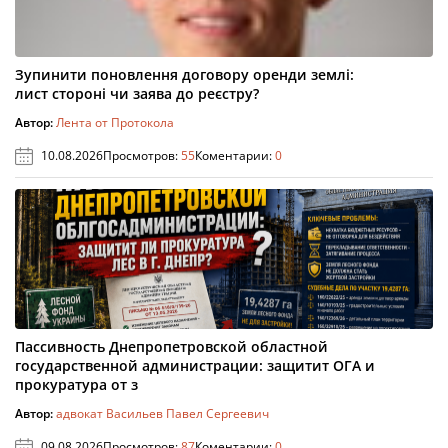
Зупинити поновлення договору оренди землі:
лист стороні чи заява до реєстру?
Автор:
Лента от Протокола
10.08.2026
Просмотров:
55
Коментарии:
0
Пассивность Днепропетровской областной
государственной администрации: защитит ОГА и
прокуратура от з
Автор:
адвокат Васильев Павел Сергеевич
09.08.2026
Просмотров:
87
Коментарии:
0