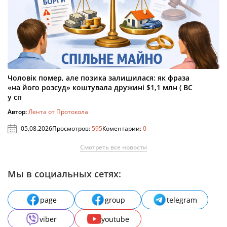
Чоловік помер, але позика залишилася: як фраза
«на його розсуд» коштувала дружині $1,1 млн ( ВС
у сп
Автор:
Лента от Протокола
05.08.2026
Просмотров:
595
Коментарии:
0
Смотреть все новости
Мы в социальных сетях:
page
group
telegram
viber
youtube