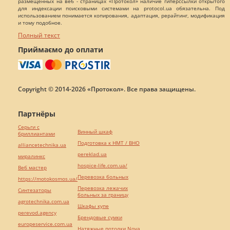
размещенных на веб - страницах «Протокол» наличие гиперссылки открытого
для индексации поисковыми системами на protocol.ua обязательна. Под
использованием понимается копирования, адаптация, рерайтинг, модификация
и тому подобное.
Полный текст
Приймаємо до оплати
Copyright © 2014-2026 «Протокол». Все права защищены.
Партнёры
Серьги с
Винный шкаф
бриллиантами
Подготовка к НМТ / ВНО
alliancetechnika.ua
pereklad.ua
миралинкс
hospice-life.com.ua/
Веб мастер
Перевозка больных
https://motokosmos.ua/
Перевозка лежачих
Синтезаторы
больных за границу
agrotechnika.com.ua
Шкафы купе
perevod.agency
Брендовые сумки
europeservice.com.ua
Натяжные потолки Nova