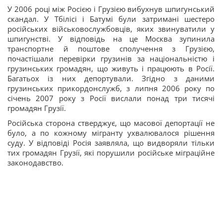
У 2006 році між Росією і Грузією вибухнув шпигунський
скандал. У Тбілісі і Батумі були затримані шестеро
російських військовослужбовців, яких звинуватили у
шпигунстві. У відповідь на це Москва зупинила
транспортне й поштове сполучення з Грузією,
почастішали перевірки грузинів за національністю і
грузинських громадян, що живуть і працюють в Росії.
Багатьох із них депортували. Згідно з даними
грузинських прикордонслужб, з липня 2006 року по
січень 2007 року з Росії вислали понад три тисячі
громадян Грузії.
Російська сторона стверджує, що масової депортації не
було, а по кожному мігранту ухвалювалося рішення
суду. У відповіді Росія заявляла, що видворяли тільки
тих громадян Грузії, які порушили російське міграційне
законодавство.