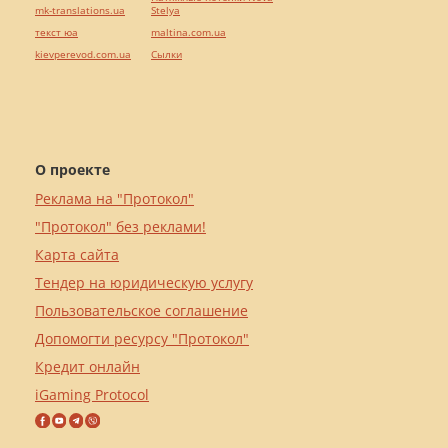
mk-translations.ua
Stelya
текст юа
maltina.com.ua
kievperevod.com.ua
Cылки
О проекте
Реклама на "Протокол"
"Протокол" без реклами!
Карта сайта
Тендер на юридическую услугу
Пользовательское соглашение
Допомогти ресурсу "Протокол"
Кредит онлайн
iGaming Protocol