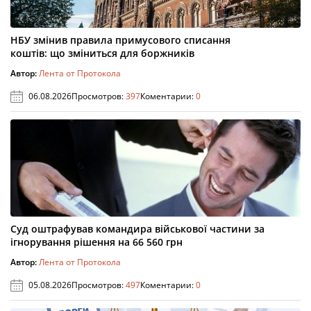
НБУ змінив правила примусового списання
коштів: що зміниться для боржників
Автор:
Лента от Протокола
06.08.2026
Просмотров:
397
Коментарии:
0
Суд оштрафував командира військової частини за
ігнорування рішення на 66 560 грн
Автор:
Лента от Протокола
05.08.2026
Просмотров:
497
Коментарии:
0