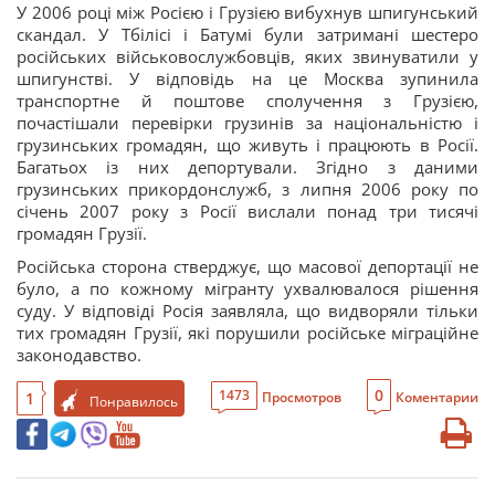
У 2006 році між Росією і Грузією вибухнув шпигунський
скандал. У Тбілісі і Батумі були затримані шестеро
російських військовослужбовців, яких звинуватили у
шпигунстві. У відповідь на це Москва зупинила
транспортне й поштове сполучення з Грузією,
почастішали перевірки грузинів за національністю і
грузинських громадян, що живуть і працюють в Росії.
Багатьох із них депортували. Згідно з даними
грузинських прикордонслужб, з липня 2006 року по
січень 2007 року з Росії вислали понад три тисячі
громадян Грузії.
Російська сторона стверджує, що масової депортації не
було, а по кожному мігранту ухвалювалося рішення
суду. У відповіді Росія заявляла, що видворяли тільки
тих громадян Грузії, які порушили російське міграційне
законодавство.
0
1473
1
Просмотров
Коментарии
Понравилось