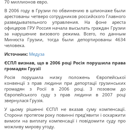
70 миллионов евро.
В 2006 году в Грузии по обвинению в шпионаже были
арестованы четверо сотрудников российского Главного
разведывательного управления. На фоне ареста
офицеров ГРУ Россия начала высылать граждан Грузии
за нарушение визового режима. Всего, по данным
Минюста Грузии, тогда были депортированы 4634
человека.
Источник:
Медуза
ЄСПЛ визнав, що в 2006 році Росія порушила права
громадян Грузії
Росія порушила низку положень Європейської
конвенції з прав людини при депортації грузинських
громадян з Росії в 2006 році. З позовом до
Європейського суду з прав людини в 2007 році
звернулася Грузія.
У цьому рішенні ЄСПЛ не вказав суму компенсації.
Сторони протягом року повинні пред’явити і оскаржити
вимоги на виплату компенсації і повідомити суду про
можливу мирову угоду.