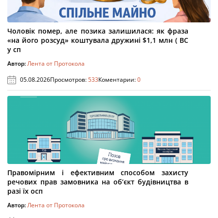
Чоловік помер, але позика залишилася: як фраза
«на його розсуд» коштувала дружині $1,1 млн ( ВС
у сп
Автор:
Лента от Протокола
05.08.2026
Просмотров:
533
Коментарии:
0
Правомірним і ефективним способом захисту
речових прав замовника на об’єкт будівництва в
разі їх осп
Автор:
Лента от Протокола