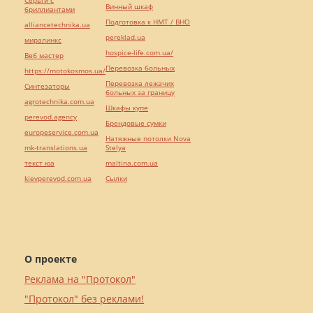
Серьги с
Винный шкаф
бриллиантами
Подготовка к НМТ / ВНО
alliancetechnika.ua
pereklad.ua
миралинкс
hospice-life.com.ua/
Веб мастер
Перевозка больных
https://motokosmos.ua/
Перевозка лежачих
Синтезаторы
больных за границу
agrotechnika.com.ua
Шкафы купе
perevod.agency
Брендовые сумки
europeservice.com.ua
Натяжные потолки Nova
mk-translations.ua
Stelya
текст юа
maltina.com.ua
kievperevod.com.ua
Cылки
О проекте
Реклама на "Протокол"
"Протокол" без реклами!