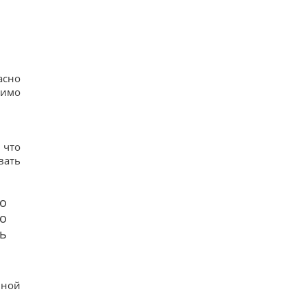
асно
мимо
 что
вать
о
о
ть
вной