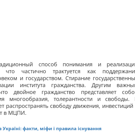
радиционный способ понимания и реализаци
та, что частично трактуется как поддержани
веком и государством. Стирание государственны
ации института гражданства. Другим важны
что двойное гражданство представляет собо
ия многообразия, толерантности и свободы. 
т распространять свободу движения, инвестиций
т в МЦПИ.
 Україні: факти, міфи і правила існування