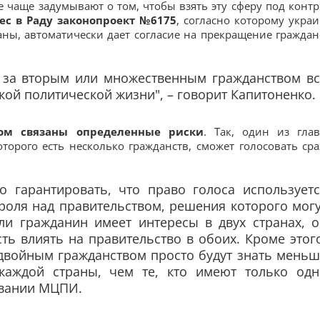
е чаще задумывают о том, чтобы взять эту сферу под контр
ес в Раду законопроект №6175
, согласно которому украи
ны, автоматически дает согласие на прекращение граждан
я за вторым или множественным гражданством вс
кой политической жизни", – говорит Капитоненко.
ом связаны определенные риски
. Так, один из гла
оторого есть несколько гражданств, сможет голосовать сра
о гарантировать, что право голоса используетс
роля над правительством, решения которого мог
ли гражданин имеет интересы в двух странах, о
ь влиять на правительство в обоих. Кроме этог
с двойным гражданством просто будут знать мень
каждой страны, чем те, кто имеют только одн
довании МЦПИ.