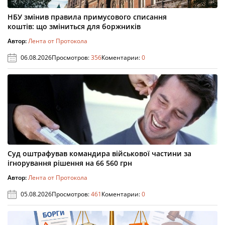
НБУ змінив правила примусового списання
коштів: що зміниться для боржників
Автор:
Лента от Протокола
06.08.2026
Просмотров:
356
Коментарии:
0
Суд оштрафував командира військової частини за
ігнорування рішення на 66 560 грн
Автор:
Лента от Протокола
05.08.2026
Просмотров:
461
Коментарии:
0