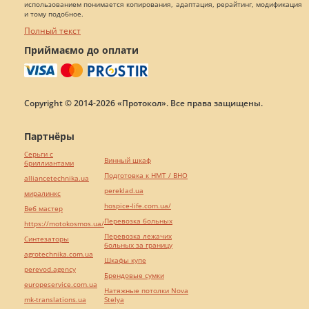
использованием понимается копирования, адаптация, рерайтинг, модификация
и тому подобное.
Полный текст
Приймаємо до оплати
Copyright © 2014-2026 «Протокол». Все права защищены.
Партнёры
Серьги с
Винный шкаф
бриллиантами
Подготовка к НМТ / ВНО
alliancetechnika.ua
pereklad.ua
миралинкс
hospice-life.com.ua/
Веб мастер
Перевозка больных
https://motokosmos.ua/
Перевозка лежачих
Синтезаторы
больных за границу
agrotechnika.com.ua
Шкафы купе
perevod.agency
Брендовые сумки
europeservice.com.ua
Натяжные потолки Nova
mk-translations.ua
Stelya