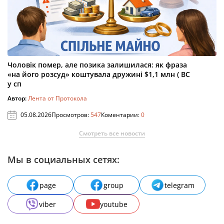
Чоловік помер, але позика залишилася: як фраза
«на його розсуд» коштувала дружині $1,1 млн ( ВС
у сп
Автор:
Лента от Протокола
05.08.2026
Просмотров:
547
Коментарии:
0
Смотреть все новости
Мы в социальных сетях:
page
group
telegram
viber
youtube