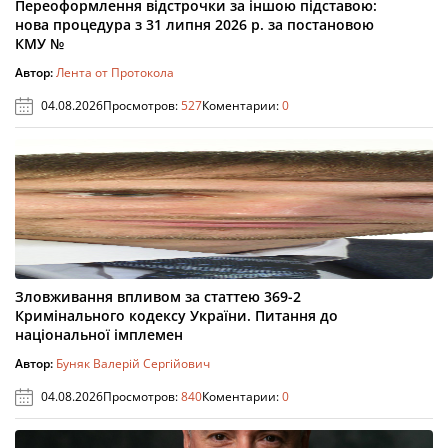
Переоформлення відстрочки за іншою підставою:
нова процедура з 31 липня 2026 р. за постановою
КМУ №
Автор:
Лента от Протокола
04.08.2026
Просмотров:
527
Коментарии:
0
Зловживання впливом за статтею 369-2
Кримінального кодексу України. Питання до
національної імплемен
Автор:
Буняк Валерій Сергійович
04.08.2026
Просмотров:
840
Коментарии:
0