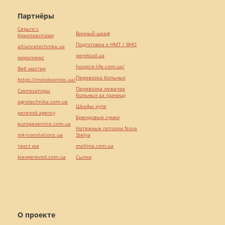
Партнёры
Серьги с
Винный шкаф
бриллиантами
Подготовка к НМТ / ВНО
alliancetechnika.ua
pereklad.ua
миралинкс
hospice-life.com.ua/
Веб мастер
Перевозка больных
https://motokosmos.ua/
Перевозка лежачих
Синтезаторы
больных за границу
agrotechnika.com.ua
Шкафы купе
perevod.agency
Брендовые сумки
europeservice.com.ua
Натяжные потолки Nova
mk-translations.ua
Stelya
текст юа
maltina.com.ua
kievperevod.com.ua
Cылки
О проекте