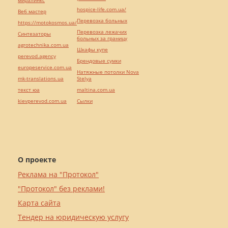
миралинкс
hospice-life.com.ua/
Веб мастер
Перевозка больных
https://motokosmos.ua/
Перевозка лежачих
Синтезаторы
больных за границу
agrotechnika.com.ua
Шкафы купе
perevod.agency
Брендовые сумки
europeservice.com.ua
Натяжные потолки Nova
mk-translations.ua
Stelya
текст юа
maltina.com.ua
kievperevod.com.ua
Cылки
О проекте
Реклама на "Протокол"
"Протокол" без реклами!
Карта сайта
Тендер на юридическую услугу