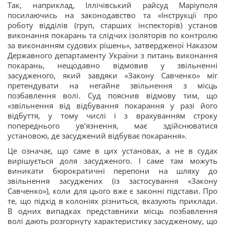
Так, наприклад, Іллічівський райсуд Маріуполя
посилаючись на законодавство та «Інструкції про
роботу відділів (груп, старших інспекторів) установ
виконання покарань та слідчих ізоляторів по контролю
за виконанням судових рішень», затвердженої Наказом
Державного департаменту України з питань виконання
покарань, нещодавно відмовив у звільненні
засудженого, який завдяки «Закону Савченко» міг
претендувати на негайне звільнення з місць
позбавлення волі. Суд пояснив відмову тим, що
«звільнення від відбування покарання у разі його
відбуття, у тому числі і з врахуванням строку
попереднього ув’язнення, має здійснюватися
установою, де засуджений відбуває покарання».
Це означає, що саме в цих установах, а не в судах
вирішується доля засудженого. І саме там можуть
виникати бюрократичні перепони на шляху до
звільнення засуджених (із застосування «Закону
Савченко»), коли для цього вже є законні підстави. Про
те, що підхід в колоніях різниться, вказують приклади.
В одних випадках представники місць позбавлення
волі дають розгорнуту характеристику засудженому, що