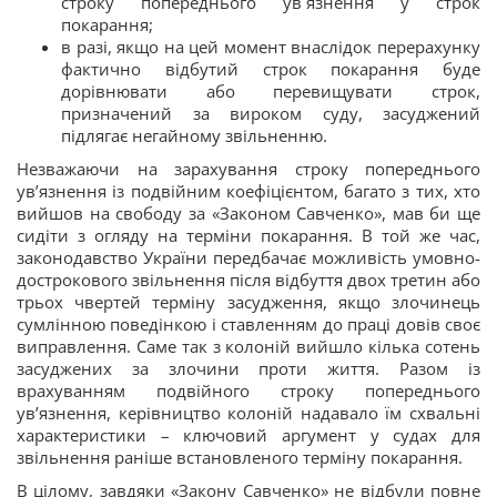
строку попереднього ув`язнення у строк
покарання;
в разі, якщо на цей момент внаслідок перерахунку
фактично відбутий строк покарання буде
дорівнювати або перевищувати строк,
призначений за вироком суду, засуджений
підлягає негайному звільненню.
Незважаючи на зарахування строку попереднього
ув’язнення із подвійним коефіцієнтом, багато з тих, хто
вийшов на свободу за «Законом Савченко», мав би ще
сидіти з огляду на терміни покарання. В той же час,
законодавство України передбачає можливість умовно-
дострокового звільнення після відбуття двох третин або
трьох чвертей терміну засудження, якщо злочинець
сумлінною поведінкою і ставленням до праці довів своє
виправлення. Саме так з колоній вийшло кілька сотень
засуджених за злочини проти життя. Разом із
врахуванням подвійного строку попереднього
ув’язнення, керівництво колоній надавало їм схвальні
характеристики – ключовий аргумент у судах для
звільнення раніше встановленого терміну покарання.
В цілому, завдяки «Закону Савченко» не відбули повне