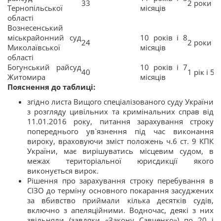
33
2 роки і 
Тернопільської
місяців
області
Вознесенський
міськрайонний суд
10 років і 8
24
2 роки і 
Миколаївської
місяців
області
Богунський райсуд
10 років і 7
40
1 рік і 5 
Житомира
місяців
Пояснення до таблиці:
згідно листа Вищого спеціалізованого суду України
з розгляду цивільних та кримінальних справ від
11.01.2016 року, питання зарахування строку
попереднього ув`язнення під час виконання
вироку, враховуючи зміст положень ч.6 ст. 9 КПК
України, має вирішуватись місцевим судом, в
межах територіальної юрисдикції якого
виконується вирок.
Рішення про зарахування строку перебування в
СІЗО до терміну основного покарання засуджених
за вбивство приймали кілька десятків судів,
включно з апеляційними. Водночас, деякі з них
звільняли (завдяки «Закону Савченко») по 20 і