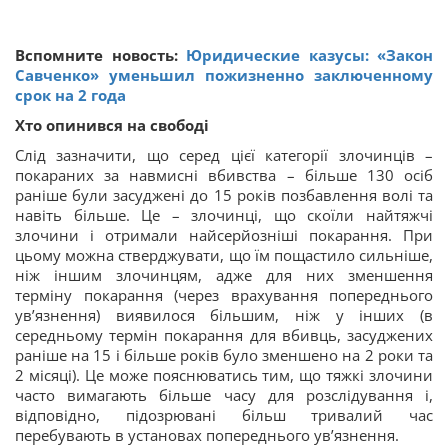
Вспомните новость:
Юридические казусы: «Закон
Савченко» уменьшил пожизненно заключенному
срок на 2 года
Хто опинився на свободі
Слід зазначити, що серед цієї категорії злочинців –
покараних за навмисні вбивства – більше 130 осіб
раніше були засуджені до 15 років позбавлення волі та
навіть більше. Це – злочинці, що скоїли найтяжчі
злочини і отримали найсерйозніші покарання. При
цьому можна стверджувати, що їм пощастило сильніше,
ніж іншим злочинцям, адже для них зменшення
терміну покарання (через врахування попереднього
ув’язнення) виявилося більшим, ніж у інших (в
середньому термін покарання для вбивць, засуджених
раніше на 15 і більше років було зменшено на 2 роки та
2 місяці). Це може пояснюватись тим, що тяжкі злочини
часто вимагають більше часу для розслідування і,
відповідно, підозрювані більш тривалий час
перебувають в установах попереднього ув’язнення.