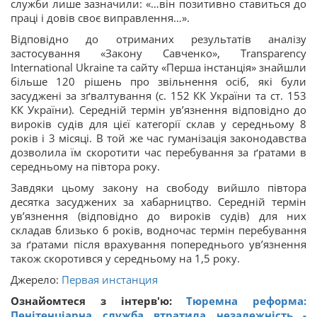
служби лише зазначили: «…він позитивно ставиться до
праці і довів своє виправлення…».
Відповідно до отриманих результатів аналізу
застосування «Закону Савченко», Transparency
International Ukraine та сайту «Перша інстанція» знайшли
більше 120 рішень про звільнення осіб, які були
засуджені за зґвалтування (с. 152 КК України та ст. 153
КК України). Середній термін ув’язнення відповідно до
вироків судів для цієї категорії склав у середньому 8
років і 3 місяці. В той же час гуманізація законодавства
дозволила їм скоротити час перебування за ґратами в
середньому на півтора року.
Завдяки цьому закону на свободу вийшло півтора
десятка засуджених за хабарництво. Середній термін
ув’язнення (відповідно до вироків судів) для них
складав близько 6 років, водночас термін перебування
за ґратами після врахування попереднього ув’язнення
також скоротився у середньому на 1,5 року.
Джерело:
Первая инстанция
Ознайомтеся з інтерв'ю:
Тюремна реформа:
Пенітенціарна служба втратила незалежність -