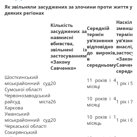
Як звільняли засуджених за злочини проти життя у
деяких регіонах
Наскіль
Кількість
Середній
зменше
засуджених за
термін
термін
навмисні
ув’язнення
ув’язне
вбивства,
відповідно
внаслід
звільнені із
до вироків,
застосу
застосуванням
в
«Закону
«Закону
середньому
Савчен
Савченко»
середнь
Шосткинський
11 років і 4
міськрайонний суд
20
1 рік і 5 
місяці
Сумської області
Червонозаводський
10 років і 4
райсуд міста
26
1 рік і 7 
місяці
Харкова
Уманський
10 років і 1
міськрайонний суд
20
1 рік і 6 
місяць
Черкаської області
Сокирянський