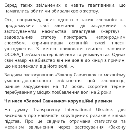
Серед таких звільнених є навіть ґвалтівники, що
намагались вбити чи вбивали свою жертву.
Ось, наприклад, опис одного з таких злочинів: «…
продовжуючи свої злочинні дії засуджений із
застосуванням насильства зґвалтував (жертву) і
задовольнив статеву пристрасть неприродним
способом, спричинивши останній тяжкі тілесні
ушкодження. З метою приховати вчинені злочини
ОСОБА_1 зв’язав потерпілій ноги та увімкнув газ. Однак
свій намір на вбивство він не довів до кінця з причин,
що не залежали від його волі…».
Завдяки застосуванню «Закону Савченко» та механізму
умовно-дострокового звільнення цей злочинець,
раніше засуджений на 12 років, скоротив термін
перебування у місцях позбавлення волі на 2 роки.
Чи несе «Законі Савченко» корупційні ризики
На думку Transparency International Ukraine, для
висновків про наявність корупційних ризиків є кілька
підстав. Про це свідчить отримана статистика та
механізм звільнення через застосування «Закону