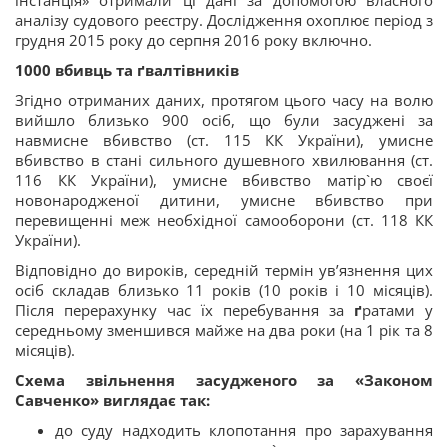
інстанція» отримали ці дані за допомогою власного
аналізу судового реєстру. Дослідження охоплює період з
грудня 2015 року до серпня 2016 року включно.
1000 вбивць та ґвалтівників
Згідно отриманих даних, протягом цього часу на волю
вийшло близько 900 осіб, що були засуджені за
навмисне вбивство (ст. 115 КК України), умисне
вбивство в стані сильного душевного хвилювання (ст.
116 КК України), умисне вбивство матір`ю своєї
новонародженої дитини, умисне вбивство при
перевищенні меж необхідної самооборони (ст. 118 КК
України).
Відповідно до вироків, середній термін ув’язнення цих
осіб складав близько 11 років (10 років і 10 місяців).
Після перерахунку час їх перебування за
ґ
ратами у
середньому зменшився майже на два роки (на 1 рік та 8
місяців).
Cхема звільнення засудженого за «Законом
Савченко» виглядає так:
до суду надходить клопотання про зарахування