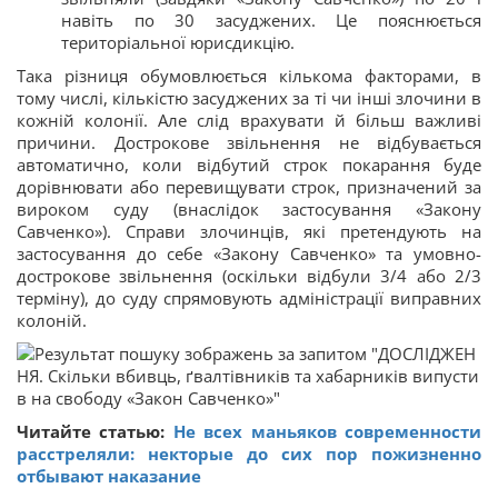
навіть по 30 засуджених. Це пояснюється
територіальної юрисдикцію.
Така різниця обумовлюється кількома факторами, в
тому числі, кількістю засуджених за ті чи інші злочини в
кожній колонії. Але слід врахувати й більш важливі
причини. Дострокове звільнення не відбувається
автоматично, коли відбутий строк покарання буде
дорівнювати або перевищувати строк, призначений за
вироком суду (внаслідок застосування «Закону
Савченко»). Справи злочинців, які претендують на
застосування до себе «Закону Савченко» та умовно-
дострокове звільнення (оскільки відбули 3/4 або 2/3
терміну), до суду спрямовують адміністрації виправних
колоній.
Читайте статью:
Не всех маньяков современности
расстреляли: некторые до сих пор пожизненно
отбывают наказание