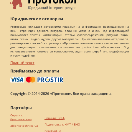
Юридические оговорки
Protocol.ua обладает авторскими правами на информацию, размещенную на
веб - страницах данного ресурса, если не указано иное. Под информацией
понимаются тексты, комментарии, статьи, фотоизображения, рисунки, ящик-
шота, сканы, видео, аудио, другие материалы. При использовании материалов,
размещенных на веб - страницах «Протокол» наличие гиперссылки открытого
для индексации поисковыми системами на protocol.ua обязательна. Под
использованием понимается копирования, адаптация, рерайтинг, модификация
и тому подобное.
Полный текст
Приймаємо до оплати
Copyright © 2014-2026 «Протокол». Все права защищены.
Партнёры
Серьги с
Винный шкаф
бриллиантами
Подготовка к НМТ / ВНО
alliancetechnika.ua
pereklad.ua