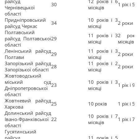
райсуд
12 років і 6
30
1 рік і 5 
Чернівецької
місяців
області
Придніпровський
10 років і 3
34
2 роки і 
райсуд Черкас
місяці
Полтавський
11 років і 3
2 рок
райсуд Полтавської
29
місяці
місяців
області
Ленінський райсуд
11 років і 3
29
2 роки
Полтави
місяці
Запорізький райсуд
11 років і 2
28
2 роки і 
Запорізької області
місяці
Жовтоводський
міський суд
10 років і 3
23
1 рік і 9 
Дніпропетровської
місяці
області
Жовтневий райсуд
25
10 років
1 рік і 5 
Харкова
Долинський райсуд
10 років і 7
Івано-Франківської
22
1 рік і 7 
місяців
області
Гусятинський
райсуд
11 років і 5