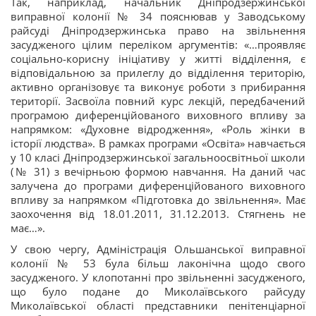
Так, наприклад, начальник Дніпродзержинської
виправної колонії № 34 пояснював у Заводському
райсуді Дніпродзержинська право на звільнення
засудженого цілим переліком аргументів: «…проявляє
соціально-корисну ініціативу у житті відділення, є
відповідальною за прилеглу до відділення територію,
активно організовує та виконує роботи з прибирання
території. Засвоїла повний курс лекцій, передбачений
програмою диференційованого виховного впливу за
напрямком: «Духовне відродження», «Роль жінки в
історії людства». В рамках програми «Освіта» навчається
у 10 класі Дніпродзержинської загальноосвітньої школи
(№ 31) з вечірньою формою навчання. На даний час
залучена до програми диференційованого виховного
впливу за напрямком «Підготовка до звільнення». Має
заохочення від 18.01.2011, 31.12.2013. Стягнень не
має…».
У свою чергу, Адміністрація Ольшанської виправної
колонії № 53 була більш лаконічна щодо свого
засудженого. У клопотанні про звільненні засудженого,
що було подане до Миколаївського райсуду
Миколаївської області представники пенітенціарної