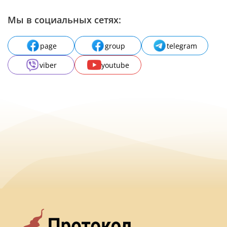
Мы в социальных сетях:
page
group
telegram
viber
youtube