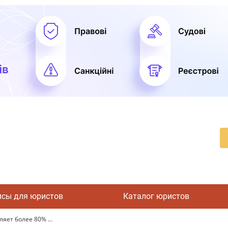
исы для юристов
Каталог юристов
яет более 80% ...