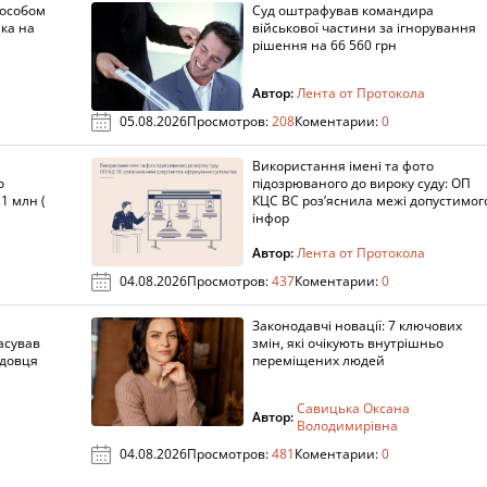
пособом
Суд оштрафував командира
ка на
військової частини за ігнорування
рішення на 66 560 грн
Автор:
Лента от Протокола
05.08.2026
Просмотров:
208
Коментарии:
0
Використання імені та фото
о
підозрюваного до вироку суду: ОП
1 млн (
КЦС ВС роз’яснила межі допустимог
інфор
Автор:
Лента от Протокола
04.08.2026
Просмотров:
437
Коментарии:
0
Законодавчі новації: 7 ключових
асував
змін, які очікують внутрішньо
адовця
переміщених людей
Савицька Оксана
Автор:
Володимирівна
04.08.2026
Просмотров:
481
Коментарии:
0