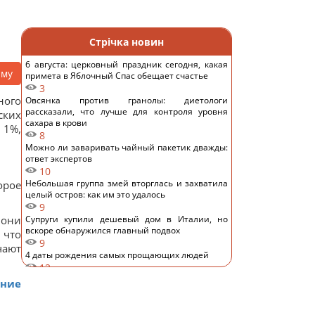
Стрічка новин
6 августа: церковный праздник сегодня, какая
аму
примета в Яблочный Спас обещает счастье
3
ого
Овсянка против гранолы: диетологи
рассказали, что лучше для контроля уровня
ских
сахара в крови
 1%,
8
Можно ли заваривать чайный пакетик дважды:
ответ экспертов
10
Небольшая группа змей вторглась и захватила
орое
целый остров: как им это удалось
9
 они
Супруги купили дешевый дом в Италии, но
вскоре обнаружился главный подвох
 что
9
чают
4 даты рождения самых прощающих людей
12
Шестимесячным младенцам показали пауков и
ание
цветы: реакция глаз удивила ученых
9