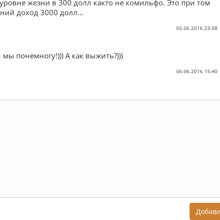
уровне жезни в 300 долл както не комильфо. Это при том
ний доход 3000 долл...
05.06.2016 23:08
 мы понемногу!))) А как выжить?)))
06.06.2016 15:40
Добав