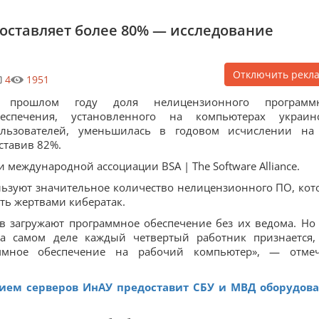
составляет более 80% — исследование
Отключить рекл
4
1951
 прошлом году доля нелицензионного программн
беспечения, установленного на компьютерах украин
ользователей, уменьшилась в годовом исчислении на
ставив 82%.
 международной ассоциации BSA | The Software Alliance.
ользуют значительное количество нелицензионного ПО, кот
ать жертвами кибератак.
в загружают программное обеспечение без их ведома. Но
а самом деле каждый четвертый работник признается,
аммное обеспечение на рабочий компьютер», — отме
тием серверов ИнАУ предоставит СБУ и МВД оборудов