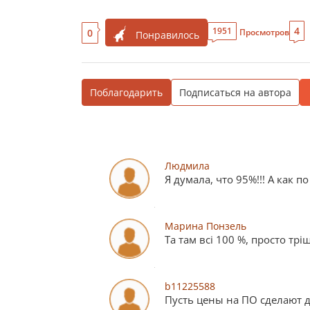
4
1951
0
Просмотров
Понравилось
Поблагодарить
Подписаться на автора
Людмила
Я думала, что 95%!!! А как 
Марина Понзель
Та там всі 100 %, просто тр
b11225588
Пусть цены на ПО сделают дл