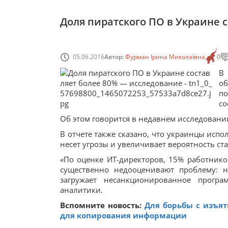
Доля пиратского ПО в Украине 
05.06.2016
Автор:
Фурман Ірина Миколаївна
0
В
о
п
со
Об этом говорится в недавнем исследовании
В отчете также сказано, что украинцы исп
несет угрозы и увеличивает вероятность ст
«По оценке ИТ-директоров, 15% работнико
существенно недооценивают проблему: н
загружает несанкционированное прогр
аналитики.
Вспомните новость:
Для борьбы с изъя
для копирования информации