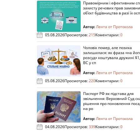
Правомірним і ефективним с
захисту речових прав замовни
об’єкт будівництва в разі їх осп
Автор:
Лента от Протокола
05.08.2026
Просмотров:
215
Коментарии:
0
Чоловік помер, але позика
залишилася: як фраза «на йог
розсуд» коштувала дружині $1,
ВС у сп
Автор:
Лента от Протокола
05.08.2026
Просмотров:
220
Коментарии:
0
Паспорт РФ як підстава для
звільнення: Верховний Суд ск
рішення про поновлення пос
на ро
Автор:
Лента от Протокола
04.08.2026
Просмотров:
339
Коментарии:
0