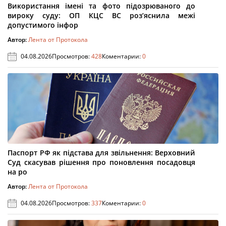
Використання імені та фото підозрюваного до
вироку суду: ОП КЦС ВС роз’яснила межі
допустимого інфор
Автор:
Лента от Протокола
04.08.2026
Просмотров:
428
Коментарии:
0
Паспорт РФ як підстава для звільнення: Верховний
Суд скасував рішення про поновлення посадовця
на ро
Автор:
Лента от Протокола
04.08.2026
Просмотров:
337
Коментарии:
0