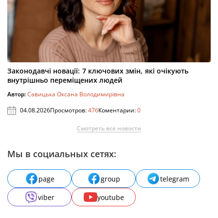
Законодавчі новації: 7 ключових змін, які очікують
внутрішньо переміщених людей
Автор:
Савицька Оксана Володимирівна
04.08.2026
Просмотров:
476
Коментарии:
0
Смотреть все новости
Мы в социальных сетях:
page
group
telegram
viber
youtube