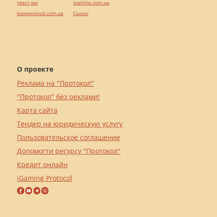
текст юа
maltina.com.ua
kievperevod.com.ua
Cылки
О проекте
Реклама на "Протокол"
"Протокол" без реклами!
Карта сайта
Тендер на юридическую услугу
Пользовательское соглашение
Допомогти ресурсу "Протокол"
Кредит онлайн
iGaming Protocol