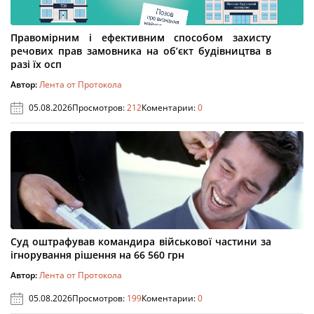
Правомірним і ефективним способом захисту
речових прав замовника на об’єкт будівництва в
разі їх осп
Автор:
Лента от Протокола
05.08.2026
Просмотров:
212
Коментарии:
0
Суд оштрафував командира військової частини за
ігнорування рішення на 66 560 грн
Автор:
Лента от Протокола
05.08.2026
Просмотров:
199
Коментарии:
0