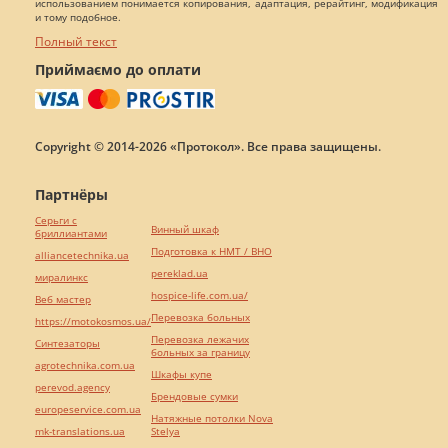
использованием понимается копирования, адаптация, рерайтинг, модификация
и тому подобное.
Полный текст
Приймаємо до оплати
Copyright © 2014-2026 «Протокол». Все права защищены.
Партнёры
Серьги с
Винный шкаф
бриллиантами
Подготовка к НМТ / ВНО
alliancetechnika.ua
pereklad.ua
миралинкс
hospice-life.com.ua/
Веб мастер
Перевозка больных
https://motokosmos.ua/
Перевозка лежачих
Синтезаторы
больных за границу
agrotechnika.com.ua
Шкафы купе
perevod.agency
Брендовые сумки
europeservice.com.ua
Натяжные потолки Nova
mk-translations.ua
Stelya