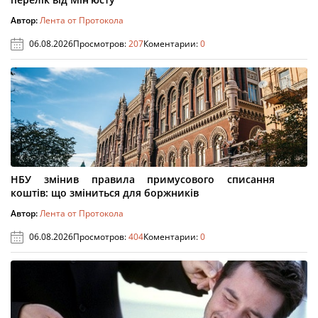
Автор:
Лента от Протокола
06.08.2026
Просмотров:
207
Коментарии:
0
НБУ змінив правила примусового списання
коштів: що зміниться для боржників
Автор:
Лента от Протокола
06.08.2026
Просмотров:
404
Коментарии:
0