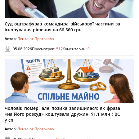
Суд оштрафував командира військової частини за
ігнорування рішення на 66 560 грн
Автор:
Лента от Протокола
05.08.2026
Просмотров:
517
Коментарии:
0
Чоловік помер, але позика залишилася: як фраза
«на його розсуд» коштувала дружині $1,1 млн ( ВС
у сп
Автор:
Лента от Протокола