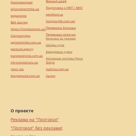
Винный шкаф
бриллиантами
Подготовка к НМТ / ВНО
alliancetechnika.ua
pereklad.ua
миралинкс
hospice-life.com.ua/
Веб мастер
Перевозка больных
https://motokosmos.ua/
Перевозка лежачих
Синтезаторы
больных за границу
agrotechnika.com.ua
Шкафы купе
perevod.agency
Брендовые сумки
europeservice.com.ua
Натяжные потолки Nova
mk-translations.ua
Stelya
текст юа
maltina.com.ua
kievperevod.com.ua
Cылки
О проекте
Реклама на "Протокол"
"Протокол" без реклами!