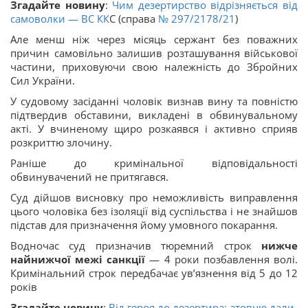
Згадайте новину
:
Чим дезертирство відрізняється від
самоволки — ВС
КК
С (справа
№ 297/2178/21
)
Але менш ніж через місяць сержант без поважних
причин самовільно залишив розташування військової
частини, приховуючи свою належність до Збройних
Сил України.
У судовому засіданні чоловік визнав вину та повністю
підтвердив обставини, викладені в обвинувальному
акті. У вчиненому щиро розкаявся і активно сприяв
розкриттю злочину.
Раніше до кримінальної відповідальності
обвинувачений не притягався.
Суд дійшов висновку про неможливість виправлення
цього чоловіка без ізоляції від суспільства і не знайшов
підстав для призначення йому умовного покарання.
Водночас суд призначив тюремний строк
нижче
найнижчої межі санкції
— 4 роки позбавлення волі.
Кримінальний строк передбачає увʼязнення від 5 до 12
років
Згадайте новину
:
Від героя до дезертира: атовцю дали