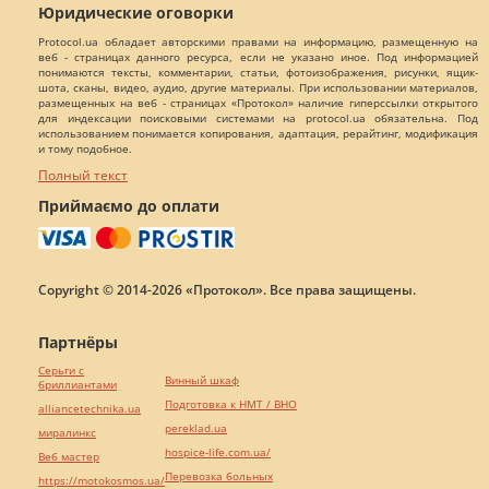
Юридические оговорки
Protocol.ua обладает авторскими правами на информацию, размещенную на
веб - страницах данного ресурса, если не указано иное. Под информацией
понимаются тексты, комментарии, статьи, фотоизображения, рисунки, ящик-
шота, сканы, видео, аудио, другие материалы. При использовании материалов,
размещенных на веб - страницах «Протокол» наличие гиперссылки открытого
для индексации поисковыми системами на protocol.ua обязательна. Под
использованием понимается копирования, адаптация, рерайтинг, модификация
и тому подобное.
Полный текст
Приймаємо до оплати
Copyright © 2014-2026 «Протокол». Все права защищены.
Партнёры
Серьги с
Винный шкаф
бриллиантами
Подготовка к НМТ / ВНО
alliancetechnika.ua
pereklad.ua
миралинкс
hospice-life.com.ua/
Веб мастер
Перевозка больных
https://motokosmos.ua/