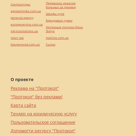
Перевозка лежачих
Синтезаторы
больных за границу
agrotechnika.com.ua
Шкафы купе
perevod.agency
Брендовые сумки
europeservice.com.ua
Натяжные потолки Nova
mk-translations.ua
Stelya
текст юа
maltina.com.ua
kievperevod.com.ua
Cылки
О проекте
Реклама на "Протокол"
"Протокол" без реклами!
Карта сайта
Тендер на юридическую услугу
Пользовательское соглашение
Допомогти ресурсу "Протокол"