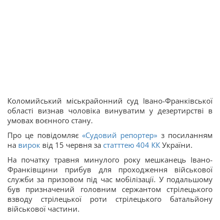
Коломийський міськрайонний суд Івано-Франківської
області визнав чоловіка винуватим у дезертирстві в
умовах воєнного стану.
Про це повідомляє
«Судовий репортер»
з посиланням
на
вирок
від 15 червня за
статттею
404
КК
України.
На початку травня минулого року мешканець Івано-
Франківщини прибув для проходження військової
служби за призовом під час мобілізації. У подальшому
був призначений головним сержантом стрілецького
взводу стрілецької роти стрілецького батальйону
військової частини.