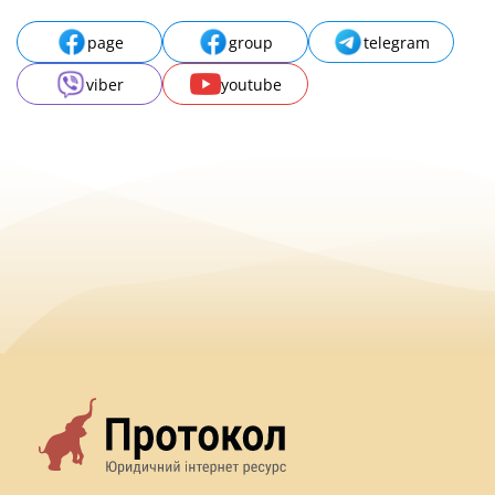
page
group
telegram
viber
youtube