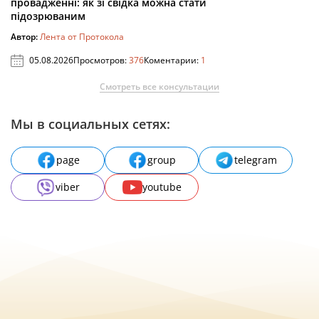
провадженні: як зі свідка можна стати
підозрюваним
Автор:
Лента от Протокола
05.08.2026
Просмотров:
376
Коментарии:
1
Смотреть все консультации
Мы в социальных сетях:
page
group
telegram
viber
youtube