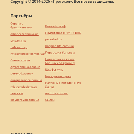
Copyright © 2014-2026 «Протокол». Все права защищены.
Партнёры
Серьги с
Винный шкаф
бриллиантами
Подготовка к НМТ / ВНО
alliancetechnika.ua
pereklad.ua
миралинкс
hospice-life.com.ua/
Веб мастер
Перевозка больных
https://motokosmos.ua/
Перевозка лежачих
Синтезаторы
больных за границу
agrotechnika.com.ua
Шкафы купе
perevod.agency
Брендовые сумки
europeservice.com.ua
Натяжные потолки Nova
mk-translations.ua
Stelya
текст юа
maltina.com.ua
kievperevod.com.ua
Cылки