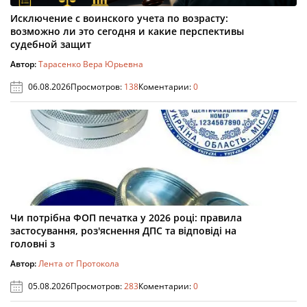
Исключение с воинского учета по возрасту:
возможно ли это сегодня и какие перспективы
судебной защит
Автор:
Тарасенко Вера Юрьевна
06.08.2026
Просмотров:
138
Коментарии:
0
Чи потрібна ФОП печатка у 2026 році: правила
застосування, роз'яснення ДПС та відповіді на
головні з
Автор:
Лента от Протокола
05.08.2026
Просмотров:
283
Коментарии:
0