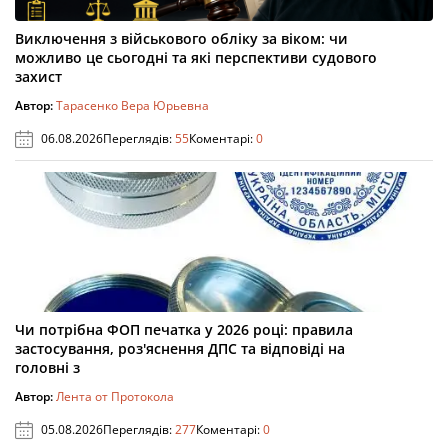
Виключення з військового обліку за віком: чи
можливо це сьогодні та які перспективи судового
захист
Автор:
Тарасенко Вера Юрьевна
06.08.2026
Переглядів:
55
Коментарі:
0
Чи потрібна ФОП печатка у 2026 році: правила
застосування, роз'яснення ДПС та відповіді на
головні з
Автор:
Лента от Протокола
05.08.2026
Переглядів:
277
Коментарі:
0