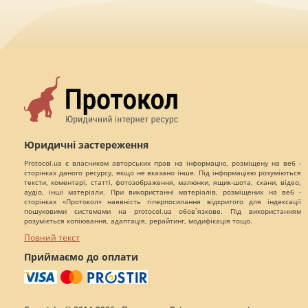
Юридичні застереження
Protocol.ua є власником авторських прав на інформацію, розміщену на веб -
сторінках даного ресурсу, якщо не вказано інше. Під інформацією розуміються
тексти, коментарі, статті, фотозображення, малюнки, ящик-шота, скани, відео,
аудіо, інші матеріали. При використанні матеріалів, розміщених на веб -
сторінках «Протокол» наявність гіперпосилання відкритого для індексації
пошуковими системами на protocol.ua обов`язкове. Під використанням
розуміється копіювання, адаптація, рерайтинг, модифікація тощо.
Повний текст
Приймаємо до оплати