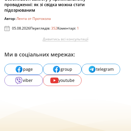
провадженні: як зі свідка можна стати
підозрюваним
Автор:
Лента от Протокола
05.08.2026
Переглядів:
352
Коментарі:
1
Дивитись всі консультації
Ми в соціальних мережах:
page
group
telegram
viber
youtube