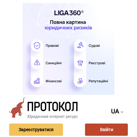
UA
Зареєструватися
Ввійти