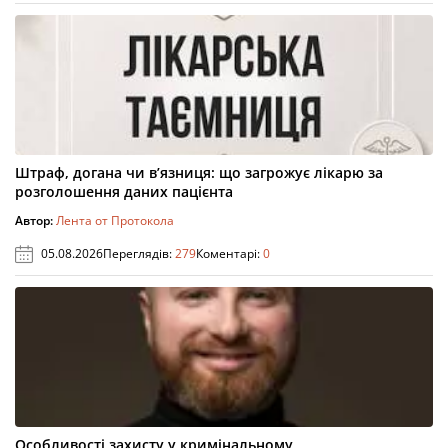
Штраф, догана чи в’язниця: що загрожує лікарю за
розголошення даних пацієнта
Автор:
Лента от Протокола
05.08.2026
Переглядів:
279
Коментарі:
0
Особливості захисту у кримінальному