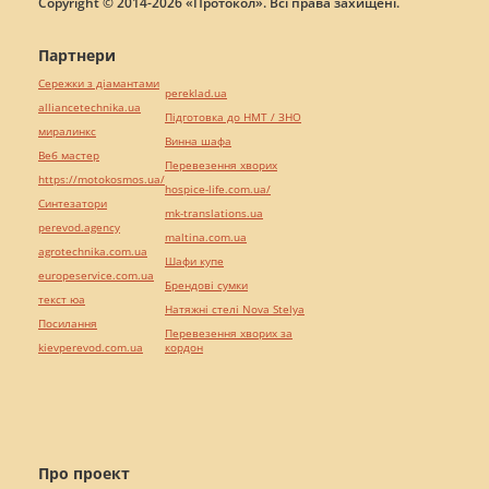
Copyright © 2014-2026 «Протокол». Всі права захищені.
Партнери
Сережки з діамантами
pereklad.ua
alliancetechnika.ua
Підготовка до НМТ / ЗНО
миралинкс
Винна шафа
Веб мастер
Перевезення хворих
https://motokosmos.ua/
hospice-life.com.ua/
Синтезатори
mk-translations.ua
perevod.agency
maltina.com.ua
agrotechnika.com.ua
Шафи купе
europeservice.com.ua
Брендові сумки
текст юа
Натяжні стелі Nova Stelya
Посилання
Перевезення хворих за
kievperevod.com.ua
кордон
Про проект