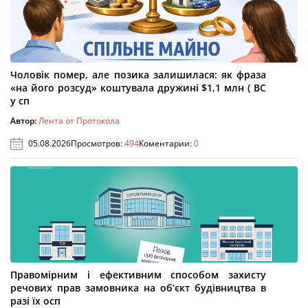
Чоловік помер, але позика залишилася: як фраза
«на його розсуд» коштувала дружині $1,1 млн ( ВС
у сп
Автор:
Лента от Протокола
05.08.2026
Просмотров:
494
Коментарии:
0
Правомірним і ефективним способом захисту
речових прав замовника на об’єкт будівництва в
разі їх осп