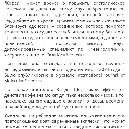
"Кофеин может временно повысить систолическое
артериальное давление, стимулируя выброс гормонов
стресса, таких как адреналин, который ускоряет
сердцебиение и сужает кровеносные сосуды. Он также
блокирует аденозин – соединение, которое помогает
кровеносным сосудам расслабляться, поэтому без этого
эффекта сосуды остаются более суженными, а давление
повышается", – пояснила магистр наук,
дипломированный специалист по кинезиологии и
хирургии, диетолог Эми Кимберлейн.
При этом она сослалась на несколько научных
исследований, в частности одно из них – 2024 года –
было опубликовано в журнале International Journal of
Molecular Sciences.
По словам диетолога Ванды Шет, такой эффект от
действия кофеина может длиться несколько часов, а то,
насколько вы его ощущаете, зависит от дозы, времени
и вашей индивидуальной чувствительности.
Уменьшая потребление кофеина, вы уменьшаете эти
повторяющиеся кратковременные всплески, что может
помочь со временем снизить средние систолические