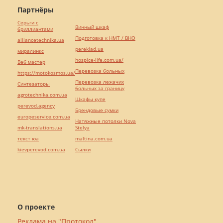
Партнёры
Серьги с
Винный шкаф
бриллиантами
Подготовка к НМТ / ВНО
alliancetechnika.ua
pereklad.ua
миралинкс
hospice-life.com.ua/
Веб мастер
Перевозка больных
https://motokosmos.ua/
Перевозка лежачих
Синтезаторы
больных за границу
agrotechnika.com.ua
Шкафы купе
perevod.agency
Брендовые сумки
europeservice.com.ua
Натяжные потолки Nova
mk-translations.ua
Stelya
текст юа
maltina.com.ua
kievperevod.com.ua
Cылки
О проекте
Реклама на "Протокол"