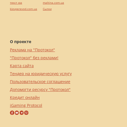
текст юа
maltina.com.ua
kievperevod.com.ua
Cылки
О проекте
Реклама на "Протокол"
"Протокол" без реклами!
Карта сайта
Тендер на юридическую услугу
Пользовательское соглашение
Допомогти ресурсу "Протокол"
Кредит онлайн
iGaming Protocol