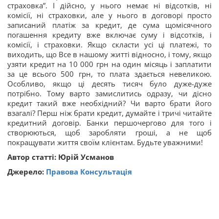
страховка”. І дійсно, у нього немає ні відсотків, ні
комісії, ні страховки, але у нього в договорі просто
записаний платіж за кредит, де сума щомісячного
погашення кредиту вже включає суму і відсотків, і
комісії, і страховки. Якщо скласти усі ці платежі, то
виходить, що Все в нашому житті відносно, і тому, якщо
узяти кредит на 10 000 грн на один місяць і заплатити
за це всього 500 грн, то плата здається невеликою.
Особливо, якщо ці десять тисяч було дуже-дуже
потрібно. Тому варто замислитись одразу, чи дісно
кредит такий вже необхідний? Чи варто брати його
взагалі? Перш ніж брати кредит, думайте і тричі читайте
кредитний договір. Банки першочергово для того і
створюються, щоб заробляти гроші, а не щоб
покращувати життя своїм клієнтам. Будьте уважними!
Автор статті: Юрій Усманов
Джерело:
Правова Консультація