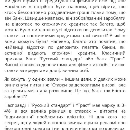
ми досі віримо в кредитування фізичних осіб під 0%?
Наскільки ж потрібно бути наївним, щоб вірити, що
хтось безкоштовно роздаватиме гроші тільки тому, що
він банк. Швидше навпаки, він зобов’язаний заробляти
на відсотках по споживчих кредитах так багато, щоб
можна було виплатити усі відсотки по депозитах. Чому
ставки за споживчими кредитами такі високі? А які ж
вони можуть бути? Напевно, багато хто помітив, що
найвищі відсотки по депозитах платять банки, які
активно видають споживчі кредити. Класичний
приклад банк “Русский стандарт” або банк “Траст”.
Високі ставки за депозитами для фізичних осіб і високі
ставки за кредитами для фізичних осіб.
Як кажуть, у одних взяли – іншим дали. У деяких може
виникнути питання: “Ставки за депозитами високі, але
за кредитами в два рази вище. Це що, банк так багато
заробляє”?
Насправді і “Русский стандарт” і “Траст” має маржу в 3-
4%, а вся велика різниця в ставках – витрати на
“віджимання” проблемних клієнтів. Ні для кого не
секрет, що у людей є погана звичка вірити рекламі про
безкоштовні кредити і не платити відсотки по кредитах,