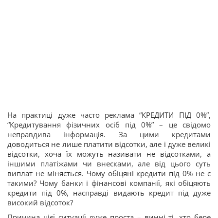
На практиці дуже часто реклама “КРЕДИТИ ПІД 0%”,
“Кредитування фізичних осіб під 0%” – це свідомо
неправдива інформація. За цими кредитами
доводиться не лише платити відсотки, але і дуже великі
відсотки, хоча їх можуть називати не відсотками, а
іншими платіжами чи внесками, але від цього суть
виплат не міняється. Чому обіцяні кредити під 0% не є
такими? Чому банки і фінансові компанії, які обіцяють
кредити під 0%, насправді видають кредит під дуже
високий відсоток?
Причина цієї ситуації дуже проста – винні ті, хто бере