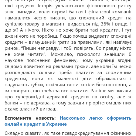
такі кредити. Історія українського фінансового ринку
знає випадки, коли окремі банки і фінансові компанії
намагалися чесно писати, що споживчий кредит на
купівлю товару в магазині видається під 36% і вище. І
що ж? А нічого. Ніхто не хоче брати такі кредити. І тут
вже нічого не поробиш. Якщо хочеш видавати споживчі
кредити – вимушений грати за правилами, які нав’язує
ринок. “Пиши неправду, і тобі повірять, бо правду ніхто
не хоче читати”. Можливо, психологи знайшли б
наукове пояснення феномену, чому українці згодні
свідомо ловитися на рекламні трюки, але коли їм чесно
розповідають скільки треба платити за споживчим
кредитом, вони як маленькі діти ображаються і
надувають губки, оскільки вони хотіли безкоштовно, а
їм говорять, що треба за все платити. Раніше ми писали
про супервигідні державні кредити на освіту, але ж
банки – не держава, а тому завжди пріорітетом для них
є саме власний виграш.
Вспомните новость:
Насколько легко оформить
онлайн кредит в Украине
Складно сказати, як таке псевдокредитування фізичних