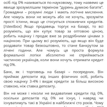
осіб під 0% називається по-науковому, тому назвемо це
явище зрозумілішим терміном “дурень думкою багатіє”.
Громадяни – розумні люди і мають логічне мислення.
Але чомусь вони не можуть або не хочуть, зрозуміти
прості істини, якщо це стосується споживчих кредитів.
[/stextbox] Якщо продавець торгує на базарі, то всі
розуміють, що він купує товар за оптовою ціною,
робить націнку і продає вже за роздрібними цінами з
націнкою. При цьому всі розуміють, що якщо він буде
роздавати товар безкоштовно, то стане банкрутом за
лічені години. Але чомусь ця проста формула
формальної логіки абсолютно не сприймається
частиною українців, коли вони хочуть отримати кредит
під 0%.
Банк, як і торговець на базарі – посередник. Він
приймає депозити від інших фізичних осіб, робить
свою націнку 3-4% і видає кредити за більш високою
ставкою, ніж ставка депозиту.
Він не може і ніколи не видаватиме кредити під 0%,
оскільки депозитів під 0% не існує, і навряд чи
існуватимуть такі в Україні в найближчі сто років. Чому