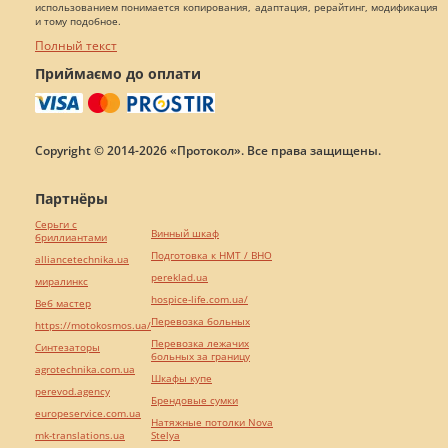
использованием понимается копирования, адаптация, рерайтинг, модификация
и тому подобное.
Полный текст
Приймаємо до оплати
Copyright © 2014-2026 «Протокол». Все права защищены.
Партнёры
Серьги с
Винный шкаф
бриллиантами
Подготовка к НМТ / ВНО
alliancetechnika.ua
pereklad.ua
миралинкс
hospice-life.com.ua/
Веб мастер
Перевозка больных
https://motokosmos.ua/
Перевозка лежачих
Синтезаторы
больных за границу
agrotechnika.com.ua
Шкафы купе
perevod.agency
Брендовые сумки
europeservice.com.ua
Натяжные потолки Nova
mk-translations.ua
Stelya