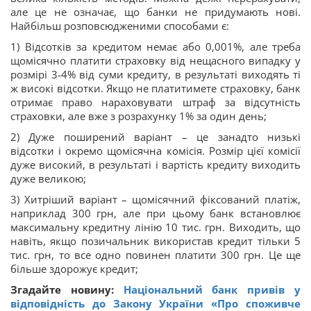
але це не означає, що банки не придумають нові.
Найбільш розповсюдженими способами є:
1) Відсотків за кредитом немає або 0,001%, але треба
щомісячно платити страховку від нещасного випадку у
розмірі 3-4% від суми кредиту, в результаті виходять ті
ж високі відсотки. Якщо не платитимете страховку, банк
отримає право нараховувати штраф за відсутність
страховки, але вже з розрахунку 1% за один день;
2) Дуже поширений варіант – це занадто низькі
відсотки і окремо щомісячна комісія. Розмір цієї комісії
дуже високий, в результаті і вартість кредиту виходить
дуже великою;
3) Хитріший варіант – щомісячний фіксований платіж,
наприклад 300 грн, але при цьому банк встановлює
максимальну кредитну лінію 10 тис. грн. Виходить, що
навіть, якщо позичальник використав кредит тільки 5
тис. грн, то все одно повинен платити 300 грн. Це ще
більше здорожує кредит;
Згадайте новину:
Національний банк привів у
відповідність до Закону України «
Про споживче