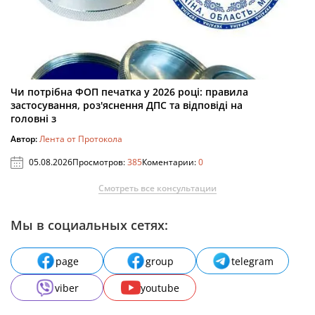
Чи потрібна ФОП печатка у 2026 році: правила
застосування, роз'яснення ДПС та відповіді на
головні з
Автор:
Лента от Протокола
05.08.2026
Просмотров:
385
Коментарии:
0
Смотреть все консультации
Мы в социальных сетях:
page
group
telegram
viber
youtube