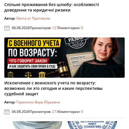
Спільне проживання без шлюбу: особливості
доведення та юридичні ризики
Автор:
Лента от Протокола
06.08.2026
Просмотров:
127
Коментарии:
0
Исключение с воинского учета по возрасту:
возможно ли это сегодня и какие перспективы
судебной защит
Автор:
Тарасенко Вера Юрьевна
06.08.2026
Просмотров:
273
Коментарии:
0