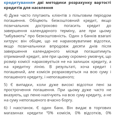
кредитування
» дві методики розрахунку вартості
кредитів для населення
4) Дуже часто плутають клієнтів з пільговим періодом
погашення. Обіцяють безкоштовний кредит, якщо
позичальник достроково погасить кредит до
завершення календарного терміну, але при цьому
“забувають” про безкоштовність. Один з банків взагалі
хитрун: він обіцяє, що не нараховуватиме відсотки,
якщо позичальники впродовж десяти днів після
завершення календарного місяця погашатимуть
отриманий кредит, але при цьому скромно умовчує, що
розмір комісії нараховується не на залишок кредиту, а
на кредитну лінію. В результаті, хоча кредит і
погашений, але комісія розраховується на всю суму і
погашеного кредиту, і непогашеного;
5) Є випадки, коли дуже високі відсотки пені за
прострочення погашення. При цьому дуже часто не
вказують, що пеню налічують на всю суму кредиту, а не
на суму непогашеного вчасно боргу.
6) І наостанок. Є один банк. Він видає в торгових
магазинах кредити “0% комісія, 0% відсотків, 0%