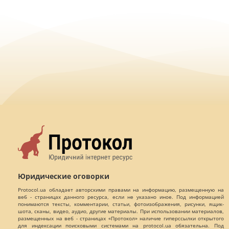
Юридические оговорки
Protocol.ua обладает авторскими правами на информацию, размещенную на
веб - страницах данного ресурса, если не указано иное. Под информацией
понимаются тексты, комментарии, статьи, фотоизображения, рисунки, ящик-
шота, сканы, видео, аудио, другие материалы. При использовании материалов,
размещенных на веб - страницах «Протокол» наличие гиперссылки открытого
для индексации поисковыми системами на protocol.ua обязательна. Под