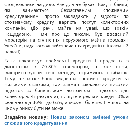
сподіваючись на диво. Але див не буває. Тому ті банки,
які займаються беззаставним споживчим
кредитуванням, просто закладають у відсоток по
споживчому кредиту вартість послуг колекторних
компаній. (До речі, майте на увазі, що зовсім
нещодавно, і ми про це писали, був введений
мораторій на стягнення нерухомого майна громадян
України, наданого як забезпечення кредитів в іноземній
валюті).
Банк накопичує проблемні кредити і продає їх з
дисконтом в 70-80% колекторам, а вже вони,
використовуючи свої методи, отримують прибуток.
Тому не може банк видавати споживчі кредити за
низькими ставками, там завжди закладений високий
відсоток за банківським депозитом і відсоток для
колекторів. Як результат, пишуть в рекламі кредит 0%, а
реально від 36% і до 63%, а може і більше. І іншого на
цьому ринку бути не може.
Згадайте новину:
Новим законом змінені умови
споживчого кредитування