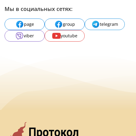
Мы в социальных сетях:
page
group
telegram
viber
youtube