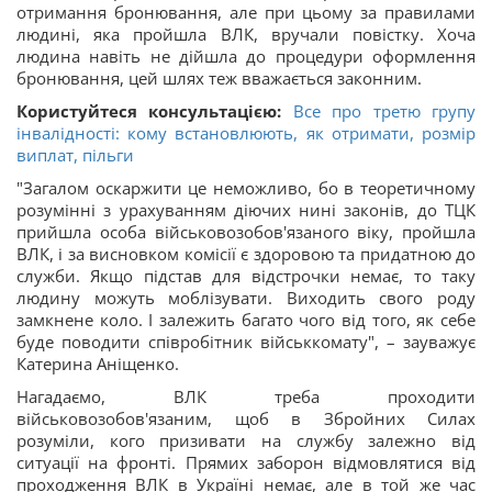
отримання бронювання, але при цьому за правилами
людині, яка пройшла ВЛК, вручали повістку. Хоча
людина навіть не дійшла до процедури оформлення
бронювання, цей шлях теж вважається законним.
Користуйтеся консультацією:
Все про третю групу
інвалідності: кому встановлюють, як отримати, розмір
виплат, пільги
"Загалом оскаржити це неможливо, бо в теоретичному
розумінні з урахуванням діючих нині законів, до ТЦК
прийшла особа військовозобов'язаного віку, пройшла
ВЛК, і за висновком комісії є здоровою та придатною до
служби. Якщо підстав для відстрочки немає, то таку
людину можуть моблізувати. Виходить свого роду
замкнене коло. І залежить багато чого від того, як себе
буде поводити співробітник військкомату", – зауважує
Катерина Аніщенко.
Нагадаємо, ВЛК треба проходити
військовозобов'язаним, щоб в Збройних Силах
розуміли, кого призивати на службу залежно від
ситуації на фронті. Прямих заборон відмовлятися від
проходження ВЛК в Україні немає, але в той же час