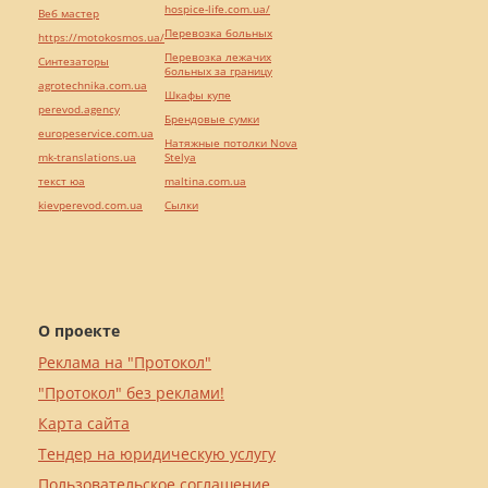
hospice-life.com.ua/
Веб мастер
Перевозка больных
https://motokosmos.ua/
Перевозка лежачих
Синтезаторы
больных за границу
agrotechnika.com.ua
Шкафы купе
perevod.agency
Брендовые сумки
europeservice.com.ua
Натяжные потолки Nova
mk-translations.ua
Stelya
текст юа
maltina.com.ua
kievperevod.com.ua
Cылки
О проекте
Реклама на "Протокол"
"Протокол" без реклами!
Карта сайта
Тендер на юридическую услугу
Пользовательское соглашение