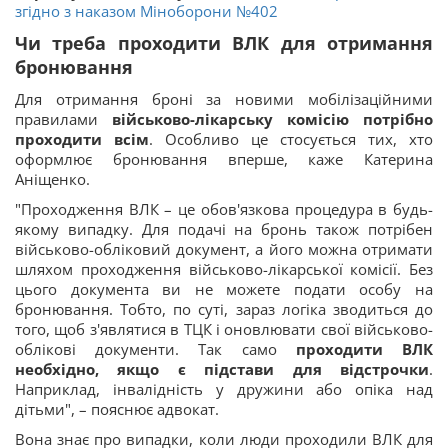
згідно з наказом Міноборони №402
Чи треба проходити ВЛК для отримання
бронювання
Для отримання броні за новими мобілізаційними
правилами
військово-лікарську комісію потрібно
проходити всім
. Особливо це стосується тих, хто
оформлює бронювання вперше, каже Катерина
Аніщенко.
"Проходження ВЛК – це обов'язкова процедура в будь-
якому випадку. Для подачі на бронь також потрібен
військово-обліковий документ, а його можна отримати
шляхом проходження військово-лікарської комісії. Без
цього документа ви не можете подати особу на
бронювання. Тобто, по суті, зараз логіка зводиться до
того, щоб з'являтися в ТЦК і оновлювати свої військово-
облікові документи. Так само
проходити ВЛК
необхідно, якщо є підстави для відстрочки
.
Наприклад, інвалідність у дружини або опіка над
дітьми", – пояснює адвокат.
Вона знає про випадки, коли люди проходили ВЛК для