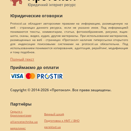
Юридические оговорки
Protocol.ua обладает авторскими правами на информацию, размещенную на
веб - страницах данного ресурса, если не указано иное. Под информацией
понимаются тексты, комментарии, статьи, фотоизображения, рисунки, ящик-
шота, сканы, видео, аудио, другие материалы. При использовании материалов,
размещенных на веб - страницах «Протокол» наличие гиперссылки открытого
для индексации поисковыми системами на protocol.ua обязательна. Под
использованием понимается копирования, адаптация, рерайтинг, модификация
и тому подобное.
Полный текст
Приймаємо до оплати
Copyright © 2014-2026 «Протокол». Все права защищены.
Партнёры
Серьги с
Винный шкаф
бриллиантами
Подготовка к НМТ / ВНО
alliancetechnika.ua
pereklad.ua
миралинкс