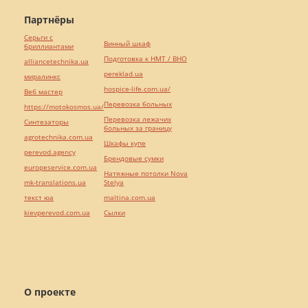
Партнёры
Серьги с
Винный шкаф
бриллиантами
Подготовка к НМТ / ВНО
alliancetechnika.ua
pereklad.ua
миралинкс
hospice-life.com.ua/
Веб мастер
Перевозка больных
https://motokosmos.ua/
Перевозка лежачих
Синтезаторы
больных за границу
agrotechnika.com.ua
Шкафы купе
perevod.agency
Брендовые сумки
europeservice.com.ua
Натяжные потолки Nova
mk-translations.ua
Stelya
текст юа
maltina.com.ua
kievperevod.com.ua
Cылки
О проекте