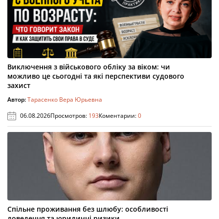
Виключення з військового обліку за віком: чи
можливо це сьогодні та які перспективи судового
захист
Автор:
Тарасенко Вера Юрьевна
06.08.2026
Просмотров:
193
Коментарии:
0
Спільне проживання без шлюбу: особливості
доведення та юридичні ризики