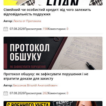
Сімейний чи особистий кредит: від чого залежить
відповідальність подружжя
Автор:
Лента от Протокола
07.08.2026
Просмотров:
158
Коментарии:
0
Протокол обшуку: як зафіксувати порушення і не
втратити докази для захисту
Автор:
Бессонов Віталій Анатолійович
07.08.2026
Просмотров:
262
Коментарии:
0